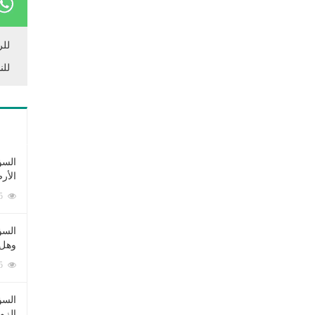
للر
للن
السؤ
الأر
253375 زيارة
السؤ
وهل 
222575 زيارة
السؤ
الزو