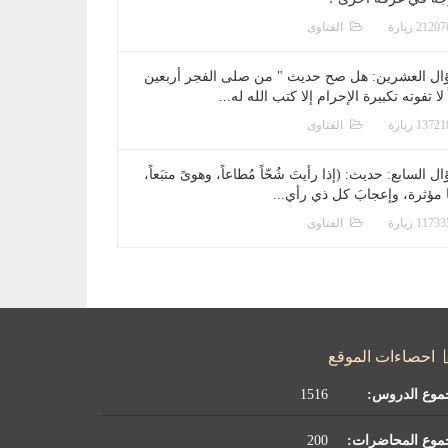
الفتاوى
ال العشرين: هل صح حديث " من صلى الفجر أربعين
 لا تفوته تكبيرة الإحرام إلا كتب الله له...
الفتاوى
ل السابع: حديث: (إذا رأيتَ شُحّاً مُطاعاً، وهوىً متبَعاً،
ا مؤثرة، وإعجابَ كل ذي رأي...
الفتاوى
احصاءات الموقع
موع الدروس:
1516
موع المحاضرات:
200