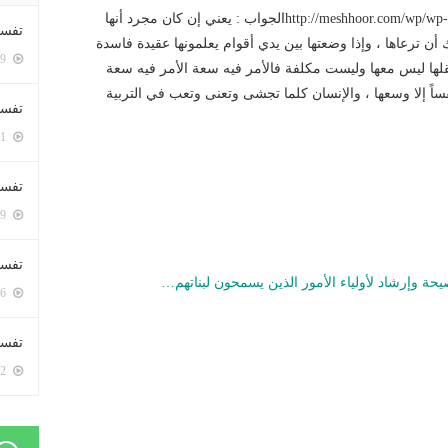
http://meshhoor.com/wp/wp-content/uploads/2016/10/AUD-20161023-WA0007.mp3الجواب : يعني إن كان مجرد أنها
تفسي
 ترعاها ، وإذا وضعتها بين يدي أقوام يعلمونها عقيدة فاسدة
5399 زيارة
عقلها ليس معها وليست مكلفة فالأمر فيه سعة الأمر فيه سعة
اً إلا وسعها ، والإنسان كلما تجشى وتعنى وتعب في التربية
تفسي
5161 زيارة
تفسير
5179 زيارة
تفسير
حة وإرشاد لأولياء الأمور الذين يسمحون لبناتهم…
5066 زيارة
تفسير 
5182 زيارة