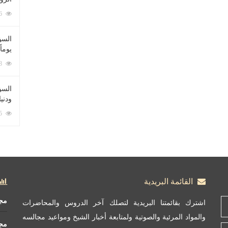
212076 زيارة
السؤ
يوماً
137218 زيارة
السؤا
ودني
117335 زيارة
القائمة البريدية
مج
اشترك بقائمتنا البريدية لتصلك آخر الدروس والمحاضرات
والمواد المرئية والصوتية ولمتابعة أخبار الشيخ ومواعيد مجالسه
مج