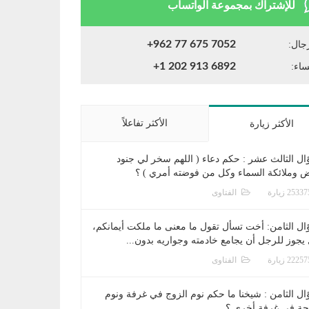
للإشتراك بمجموعة الواتساب
+962 77 675 7052
جال:
+1 202 913 6892
ساء:
الأكثر تفاعلاً
الأكثر زيارة
ال الثالث عشر : حكم دعاء ( اللهم سخر لي جنود
ض وملائكة السماء وكل من فوضته أمري ) ؟
الفتاوى
ال الثامن: أخت تسأل تقول ما معنى ما ملكت أيمانكم،
يجوز للرجل أن يجامع خادمته وجواريه بدون...
الفتاوى
ال الثامن : شيخنا ما حكم نوم الزوج في غرفة ونوم
جة في غرفة أخرى ؟