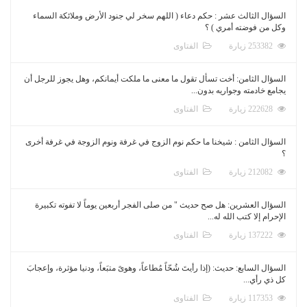
السؤال الثالث عشر : حكم دعاء ( اللهم سخر لي جنود الأرض وملائكة السماء
وكل من فوضته أمري ) ؟
253382 زيارة
الفتاوى
السؤال الثامن: أخت تسأل تقول ما معنى ما ملكت أيمانكم، وهل يجوز للرجل أن
يجامع خادمته وجواريه بدون...
222628 زيارة
الفتاوى
السؤال الثامن : شيخنا ما حكم نوم الزوج في غرفة ونوم الزوجة في غرفة أخرى
؟
212082 زيارة
الفتاوى
السؤال العشرين: هل صح حديث " من صلى الفجر أربعين يوماً لا تفوته تكبيرة
الإحرام إلا كتب الله له...
137222 زيارة
الفتاوى
السؤال السابع: حديث: (إذا رأيتَ شُحّاً مُطاعاً، وهوىً متبَعاً، ودنيا مؤثرة، وإعجابَ
كل ذي رأي...
117353 زيارة
الفتاوى