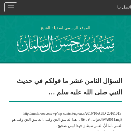
اتصل بنا
Toggle
vigation
الموقع الرسمي لفضيلة الشيخ
السؤال الثامن عشر ما قولكم في حديث
النبي صلى الله عليه سلم …
http://meshhoor.com/wp/wp-content/uploads/2016/10/AUD-20161015-
WA0011.mp3الجواب : لا ، قال : هذا الغاسق الذي وقب ، الغاسق الذي وقب هو
القمر ، أما أنَّ القمر شيطان فهذا ليس بصحيح .