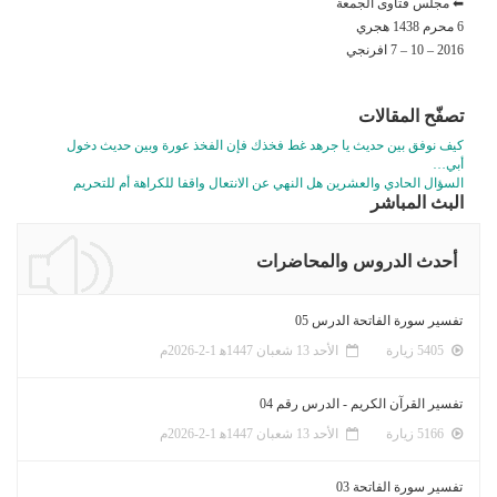
⬅ مجلس فتاوى الجمعة
6 محرم 1438 هجري
2016 – 10 – 7 افرنجي
تصفّح المقالات
كيف نوفق بين حديث يا جرهد غط فخذك فإن الفخذ عورة وبين حديث دخول
أبي…
السؤال الحادي والعشرين هل النهي عن الانتعال واقفا للكراهة أم للتحريم
البث المباشر
أحدث الدروس والمحاضرات
تفسير سورة الفاتحة الدرس 05
5405 زيارة
الأحد 13 شعبان 1447ﻫ 1-2-2026م
تفسير القرآن الكريم - الدرس رقم 04
5166 زيارة
الأحد 13 شعبان 1447ﻫ 1-2-2026م
تفسير سورة الفاتحة 03