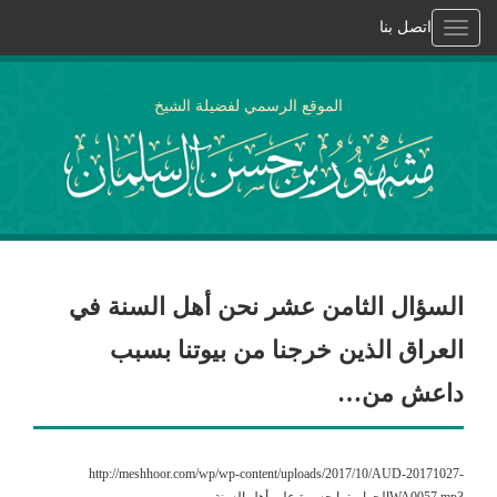
اتصل بنا
Toggle
navigation
الموقع الرسمي لفضيلة الشيخ
السؤال الثامن عشر نحن أهل السنة في
العراق الذين خرجنا من بيوتنا بسبب
داعش من…
http://meshhoor.com/wp/wp-content/uploads/2017/10/AUD-20171027-
WA0057.mp3الجواب: يا حسرة على أهل السنة.