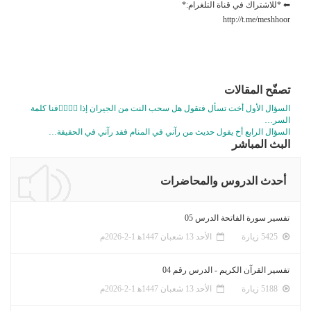
⬅ *للاشتراك في قناة التلغرام:*
http://t.me/meshhoor
تصفّح المقالات
السؤال الأول أخت تسأل فتقول هل سحب النت من الجيران إذا عٙرٙفنا كلمة
السر…
السؤال الرابع أخ يقول حديث من رآني في المنام فقد رآني في الحقيقة…
البث المباشر
أحدث الدروس والمحاضرات
تفسير سورة الفاتحة الدرس 05
5425 زيارة
الأحد 13 شعبان 1447ﻫ 1-2-2026م
تفسير القرآن الكريم - الدرس رقم 04
5188 زيارة
الأحد 13 شعبان 1447ﻫ 1-2-2026م