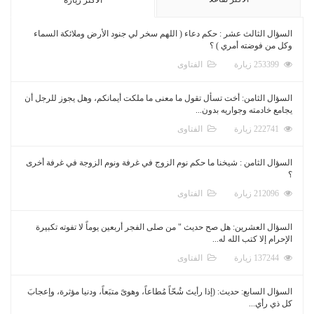
السؤال الثالث عشر : حكم دعاء ( اللهم سخر لي جنود الأرض وملائكة السماء
وكل من فوضته أمري ) ؟
253399 زيارة
الفتاوى
السؤال الثامن: أخت تسأل تقول ما معنى ما ملكت أيمانكم، وهل يجوز للرجل أن
يجامع خادمته وجواريه بدون...
222741 زيارة
الفتاوى
السؤال الثامن : شيخنا ما حكم نوم الزوج في غرفة ونوم الزوجة في غرفة أخرى
؟
212096 زيارة
الفتاوى
السؤال العشرين: هل صح حديث " من صلى الفجر أربعين يوماً لا تفوته تكبيرة
الإحرام إلا كتب الله له...
137244 زيارة
الفتاوى
السؤال السابع: حديث: (إذا رأيتَ شُحّاً مُطاعاً، وهوىً متبَعاً، ودنيا مؤثرة، وإعجابَ
كل ذي رأي...