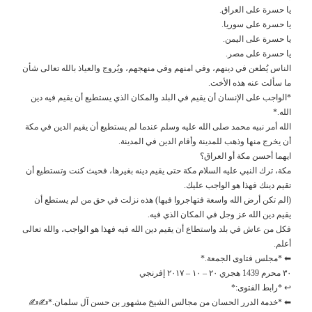
يا حسرة على العراق.
يا حسرة على سوريا.
يا حسرة على اليمن.
يا حسرة على مصر.
الناس يُطعن في دينهم، وفي امنهم وفي منهجهم، ويُروج والعياذ بالله تعالى شأن
ما سألت عنه هذه الأخت.
*الواجب على الإنسان أن يقيم في البلد والمكان الذي يستطيع أن يقيم فيه دين
الله.*
الله أمر نبيه محمد صلى الله عليه وسلم عندما لم يستطيع أن يقيم الدين في مكة
أن يخرج منها وذهب للمدينة وأقام الدين في المدينة.
ايهما أحسن مكة أو العراق؟
مكة، ترك النبي عليه السلام مكة حتى يقيم دينه بغيرها، فحيث كنت وتستطيع أن
تقيم دينك فهذا هو الواجب عليك.
(الم تكن أرض الله واسعة فتهاجروا فيها) هذه نزلت في حق من لم يستطع أن
يقيم دين الله عز وجل في المكان الذي فيه.
فكل من عاش في بلد واستطاع أن يقيم دين الله فيه فهذا هو الواجب، والله تعالى
أعلم.
⬅ *مجلس فتاوى الجمعة.*
٣٠ محرم 1439 هجري ٢٠ – ١٠ – ٢٠١٧ إفرنجي
↩ *رابط الفتوى:*
⬅ *خدمة الدرر الحسان من مجالس الشيخ مشهور بن حسن آل سلمان.*✍✍