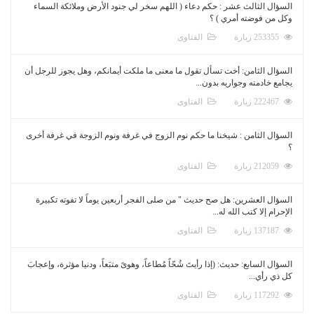
السؤال الثالث عشر : حكم دعاء ( اللهم سخر لي جنود الأرض وملائكة السماء
وكل من فوضته أمري ) ؟
253355 زيارة
الفتاوى
السؤال الثامن: أخت تسأل تقول ما معنى ما ملكت أيمانكم، وهل يجوز للرجل أن
يجامع خادمته وجواريه بدون...
222467 زيارة
الفتاوى
السؤال الثامن : شيخنا ما حكم نوم الزوج في غرفة ونوم الزوجة في غرفة أخرى
؟
212059 زيارة
الفتاوى
السؤال العشرين: هل صح حديث " من صلى الفجر أربعين يوماً لا تفوته تكبيرة
الإحرام إلا كتب الله له...
137187 زيارة
الفتاوى
السؤال السابع: حديث: (إذا رأيتَ شُحّاً مُطاعاً، وهوىً متبَعاً، ودنيا مؤثرة، وإعجابَ
كل ذي رأي...
117292 زيارة
الفتاوى