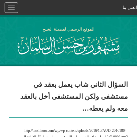
اتصل بنا
Toggle
vigation
الموقع الرسمي لفضيلة الشيخ
السؤال الثاني شاب يعمل بعقد في
مستشفى ولكن المستشفى أخل بالعقد
معه ولم يعطه…
http://meshhoor.com/wp/wp-content/uploads/2016/10/AUD-20161004-
WA0003.mp3الجواب : لا ، النبي صلى الله عليه وسلم يقول “أد الأمانة إلى من