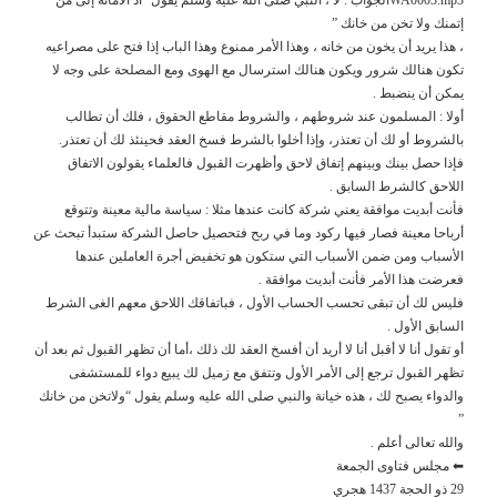
إتمنك ولا تخن من خانك ”
، هذا يريد أن يخون من خانه ، وهذا الأمر ممنوع وهذا الباب إذا فتح على مصراعيه
تكون هنالك شرور ويكون هنالك استرسال مع الهوى ومع المصلحة على وجه لا
يمكن أن ينضبط .
أولا : المسلمون عند شروطهم ، والشروط مقاطع الحقوق ، فلك أن تطالب
بالشروط أو لك أن تعتذر، وإذا أخلوا بالشرط فسخ العقد فحينئذ لك أن تعتذر.
فإذا حصل بينك وبينهم إتفاق لاحق وأظهرت القبول فالعلماء يقولون الاتفاق
اللاحق كالشرط السابق .
فأنت أبديت موافقة يعني شركة كانت عندها مثلا : سياسة مالية معينة وتتوقع
أرباحا معينة فصار فيها ركود وما في ربح فتحصيل حاصل الشركة ستبدأ تبحث عن
الأسباب ومن ضمن الأسباب التي ستكون هو تخفيض أجرة العاملين عندها
فعرضت هذا الأمر فأنت أبديت موافقة .
فليس لك أن تبقى تحسب الحساب الأول ، فباتفاقك اللاحق معهم الغى الشرط
السابق الأول .
أو تقول أنا لا أقبل أنا لا أريد أن أفسخ العقد لك ذلك ،أما أن تظهر القبول ثم بعد أن
تظهر القبول ترجع إلى الأمر الأول وتتفق مع زميل لك يبيع دواء للمستشفى
والدواء يصبح لك ، هذه خيانة والنبي صلى الله عليه وسلم يقول “ولاتخن من خانك
”
والله تعالى أعلم .
⬅ مجلس فتاوى الجمعة
29 ذو الحجة 1437 هجري