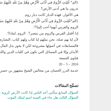
{الم* غُلِبَتِ الرُّومُ فِي أَدْنَى الْأَرْضِ وَهُمْ مِنْ بَعْدِ غَلَبِهِمْ سَ
تدرون ما هي أدنى الأرض؟..
هي الأغوار، فهذه الديار كانت ديار روم.
{الم*غُلِبَتِ الرُّومُ فِي أَدْنَى الْأَرْضِ وَهُمْ مِنْ بَعْدِ غَلَبِهِمْ سَي
الروم والفرس أيهما أحب إلينا؟!..
إذا أقتتل الفرس والروم من ينتصر؟.. الروم..لماذا؟..
لأن لنا بهم صلة، نحن مثلهم لنا كتاب ولهم كتاب، النصار
فالمسابقات في أصولها مشروعة لكن لا يجوز بذل المال من
الأبدان وإلا في المسائل التي تكون في كليات الدين والله
فتاوى الجمعة
2016 – 5 – 20
خدمة الدرر الحسان من مجالس الشيخ مشهور بن حسن 
تصفّح المقالات
السؤال السابع سألني أحد الناس إذا كانت الأرض كروية 
السؤال الثالث هل جاء في السنة اسم لملك الموت