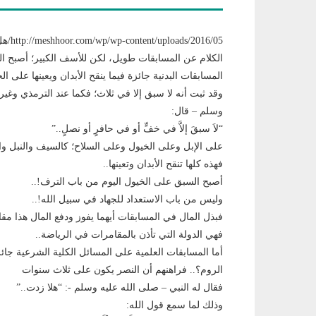
http://meshhoor.com/wp/wp-content/uploads/2016/05/هل-يجوز-ان-يتجوز-الرجل-على-زوجته-في-عدتها-؟.mp3الجواب:
الكلام عن المسابقات طويل، لكن للأسف الكبير؛ أصبح الق
المسابقات البدنية جائزة فيما ينقح الأبدان ويعينها على ال
وقد ثبت أنه لا سبق إلا في ثلاث؛ فكما عند الترمذي وغ
وسلم – قال:
“لاَ سبقَ إلاَّ في خفٍّ أو في حافرٍ أو نصلٍ..”
على الإبل وعلى الخيول وعلى السلاح؛ كالسيف والنبل وال
فهذه كلها تنقح الأبدان وتعينها..
أصبح السبق على الخيول اليوم من باب الترف!..
وليس من باب الاستعداد للجهاد في سبيل الله!..
فبذل المال في المسابقات أيهما يفوز ودفع المال هذا مق
فهي الدولة التي تأذن بالمقامرات في الرياضة..
أما المسابقات العلمية على المسائل الكلية الشرعية ج
الروم؟.. فراهنهم أن النصر يكون على ثلاث سنوات
فقال له النبي – صلى الله عليه وسلم -: “هلا زدت..”
وذلك لما سمع قول الله: