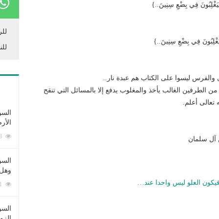
يَغْلِبُونَ فِي بِضْعِ سِنِينَ..}
للر
َغْلِبُونَ فِي بِضْعِ سِنِينَ..}
للن
ى والفرس ليسوا على الكتاب هم عبدة نار..
 الطرفين الغالب يأخذ والمغلوب يدفع إلا بالمسائل التي تنقح
 تعالى أعلم.
السؤ
الأر
253378 زيارة
آل سلمان
السؤ
وهل 
فيكون العلو ليس واحدا عند…
222601 زيارة
السؤ
الزو