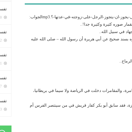
تفسي
5400 زيارة
مار صوره كثيرة وكثيرة جدا!..
جهاد في سبيل الله..
تفسي
يره بسند صحيح عن أبي هريرة أن رسول الله – صلى الله عليه
5162 زيارة
تفسير
رماح..
5181 زيارة
تفسير
5067 زيارة
امرة، والمقامرات دخلت في الرياضة ولا سيما في بريطانيا،
تفسير 
ائزة، فقد سابق أبو بكر كفار قريش في من سينتصر الفرس أم
5183 زيارة