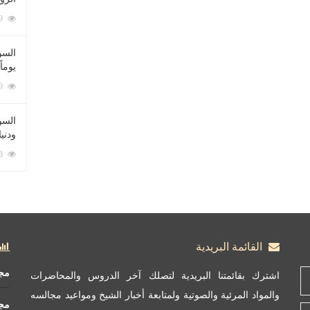
212079 زيارة
السؤ
يوماً
137219 زيارة
السؤا
ودني
117343 زيارة
القائمة البريدية
مج
اشترك بقائمتنا البريدية لتصلك آخر الدروس والمحاضرات
والمواد المرئية والصوتية ولمتابعة أخبار الشيخ ومواعيد مجالسه
مج