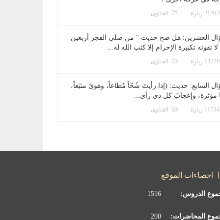
الفتاوى
ال العشرين: هل صح حديث " من صلى الفجر أربعين
 لا تفوته تكبيرة الإحرام إلا كتب الله له...
الفتاوى
ل السابع: حديث: (إذا رأيتَ شُحّاً مُطاعاً، وهوىً متبَعاً،
ا مؤثرة، وإعجابَ كل ذي رأي...
الفتاوى
احصاءات الموقع
موع الدروس:
1516
موع المحاضرات:
200