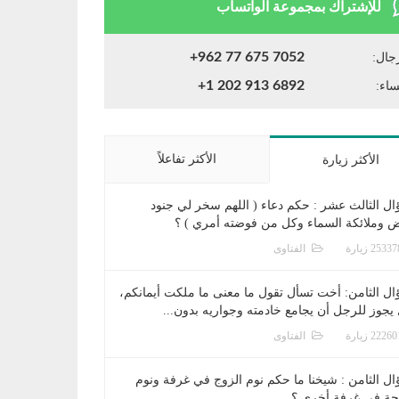
للإشتراك بمجموعة الواتساب
+962 77 675 7052
جال:
+1 202 913 6892
ساء:
الأكثر تفاعلاً
الأكثر زيارة
ال الثالث عشر : حكم دعاء ( اللهم سخر لي جنود
ض وملائكة السماء وكل من فوضته أمري ) ؟
الفتاوى
ال الثامن: أخت تسأل تقول ما معنى ما ملكت أيمانكم،
يجوز للرجل أن يجامع خادمته وجواريه بدون...
الفتاوى
ال الثامن : شيخنا ما حكم نوم الزوج في غرفة ونوم
جة في غرفة أخرى ؟