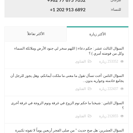
+962 77 675 7052
للنساء:
+1 202 913 6892
الأكثر تفاعلاً
الأكثر زيارة
السؤال الثالث عشر : حكم دعاء ( اللهم سخر لي جنود الأرض وملائكة السماء
وكل من فوضته أمري ) ؟
253352 زيارة
الفتاوى
السؤال الثامن: أخت تسأل تقول ما معنى ما ملكت أيمانكم، وهل يجوز للرجل أن
يجامع خادمته وجواريه بدون...
222437 زيارة
الفتاوى
السؤال الثامن : شيخنا ما حكم نوم الزوج في غرفة ونوم الزوجة في غرفة أخرى
؟
212055 زيارة
الفتاوى
السؤال العشرين: هل صح حديث " من صلى الفجر أربعين يوماً لا تفوته تكبيرة