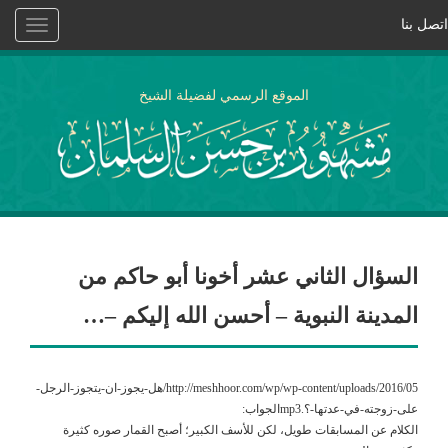
اتصل بنا
Toggle
vigation
الموقع الرسمي لفضيلة الشيخ
السؤال الثاني عشر أخونا أبو حاكم من
المدينة النبوية – أحسن الله إليكم –…
http://meshhoor.com/wp/wp-content/uploads/2016/05/هل-يجوز-ان-يتجوز-الرجل-
على-زوجته-في-عدتها-؟.mp3الجواب:
الكلام عن المسابقات طويل، لكن للأسف الكبير؛ أصبح القمار صوره كثيرة