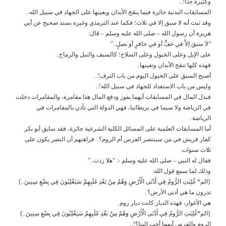
وكثيرة جدا!..
المسابقات البدنية جائزة فيما ينقح الأبدان ويعينها على الجهاد في سبيل الله..
وقد ثبت أنه لا سبق إلا في ثلاث؛ فكما عند الترمذي وغيره بسند صحيح عن أبي
هريرة أن رسول الله – صلى الله عليه وسلم – قال:
“لاَ سبقَ إلاَّ في خفٍّ أو في حافرٍ أو نصلٍ..”
على الإبل وعلى الخيول وعلى السلاح؛ كالسيف والنبل والرماح..
فهذه كلها تنقح الأبدان وتعينها..
أصبح السبق على الخيول اليوم من باب الترف!..
وليس من باب الاستعداد للجهاد في سبيل الله!..
فبذل المال في المسابقات أيهما يفوز ودفع المال هذا مقامرة، والمقامرات دخلت
في الرياضة ولا سيما في بريطانيا، فهي الدولة التي تأذن بالمقامرات في
الرياضة..
أما المسابقات العلمية على المسائل الكلية الشرعية جائزة، فقد سابق أبو بكر
كفار قريش في من سينتصر الفرس أم الروم؟.. فراهنهم أن النصر يكون على
ثلاث سنوات
فقال له النبي – صلى الله عليه وسلم -: “هلا زدت..”
وذلك لما سمع قول الله:
{الم* غُلِبَتِ الرُّومُ فِي أَدْنَى الْأَرْضِ وَهُمْ مِنْ بَعْدِ غَلَبِهِمْ سَيَغْلِبُونَ فِي بِضْعِ سِنِينَ..}
تدرون ما هي أدنى الأرض؟..
هي الأغوار، فهذه الديار كانت ديار روم.
{الم*غُلِبَتِ الرُّومُ فِي أَدْنَى الْأَرْضِ وَهُمْ مِنْ بَعْدِ غَلَبِهِمْ سَيَغْلِبُونَ فِي بِضْعِ سِنِينَ..}
الروم والفرس أيهما أحب إلينا؟!..