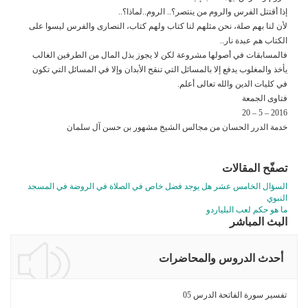
إذا أقتتل الفرس والروم من ينتصر؟.. الروم..لماذا؟..
لأن لنا بهم صلة، نحن مثلهم لنا كتاب ولهم كتاب، النصارى والفرس ليسوا على
الكتاب هم عبدة نار..
فالمسابقات في أصولها مشروعة لكن لا يجوز بذل المال من الطرفين الغالب
يأخذ والمغلوب يدفع إلا بالمسائل التي تنقح الأبدان وإلا في المسائل التي تكون
في كليات الدين والله تعالى أعلم.
فتاوى الجمعة
2016 – 5 – 20
خدمة الدرر الحسان من مجالس الشيخ مشهور بن حسن آل سلمان
تصفّح المقالات
السؤال الخامس عشر هل يوجد فضل خاص في الصلاة في الروضة في المسجد
النبوي
ما هو حكم لعب البلياردو
البث المباشر
أحدث الدروس والمحاضرات
تفسير سورة الفاتحة الدرس 05