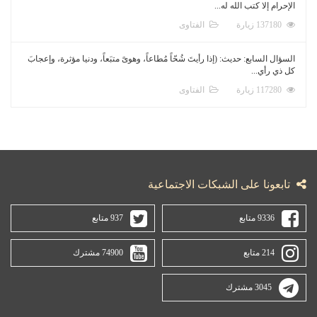
الإحرام إلا كتب الله له...
137180 زيارة
الفتاوى
السؤال السابع: حديث: (إذا رأيتَ شُحّاً مُطاعاً، وهوىً متبَعاً، ودنيا مؤثرة، وإعجابَ
كل ذي رأي...
117280 زيارة
الفتاوى
تابعونا على الشبكات الاجتماعية
9336 متابع
937 متابع
214 متابع
74900 مشترك
3045 مشترك