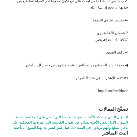
كذب ، ليس لك هذا ، لكن ابحث على أن تكون محرما أخر لامرأة تستطيع من
خلالها أن تحج إن شاء الله.
⬅ مجلس فتاوى الجمعة .
2 شعبان 1438 هجري
2017 – 4 – 28 إفرنجي
↩ رابط الفتوى :
◀ خدمة الدرر الحسان من مجالس الشيخ مشهور بن حسن آل سلمان.
✍✍⬅ للإشتراك في قناة التلغرام :
http://t.me/meshhoor
تصفّح المقالات
السؤال الثاني ما حكم الآهات الصوتية الحزينة التي تدخل على المقاطع الدينية…
السؤال الأول بعض الأخوة يسأل عن الفوائد القانونية التي تفرضها المحكمة على
تأخر المبلغ وأنهم يزيدون في السنة 9% فهل لمن قضي له بهذا المبلغ أن يأخذه
البث المباشر