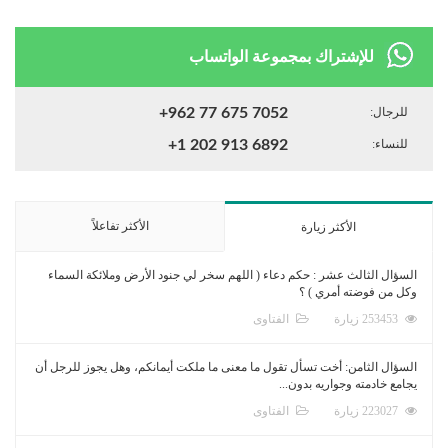
للإشتراك بمجموعة الواتساب
للرجال:
+962 77 675 7052
للنساء:
+1 202 913 6892
الأكثر تفاعلاً
الأكثر زيارة
السؤال الثالث عشر : حكم دعاء ( اللهم سخر لي جنود الأرض وملائكة السماء
وكل من فوضته أمري ) ؟
253453 زيارة
الفتاوى
السؤال الثامن: أخت تسأل تقول ما معنى ما ملكت أيمانكم، وهل يجوز للرجل أن
يجامع خادمته وجواريه بدون...
223027 زيارة
الفتاوى