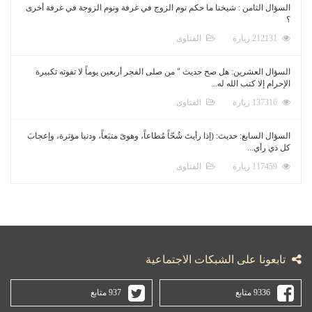
السؤال الثامن : شيخنا ما حكم نوم الزوج في غرفة ونوم الزوجة في غرفة أخرى
؟
212131 زيارة
الفتاوى
السؤال العشرين: هل صح حديث " من صلى الفجر أربعين يوماً لا تفوته تكبيرة
الإحرام إلا كتب الله له...
137316 زيارة
الفتاوى
السؤال السابع: حديث: (إذا رأيتَ شُحّاً مُطاعاً، وهوىً متبَعاً، ودنيا مؤثرة، وإعجابَ
كل ذي رأي...
117459 زيارة
الفتاوى
تابعونا على الشبكات الاجتماعية
9336 متابع
937 متابع