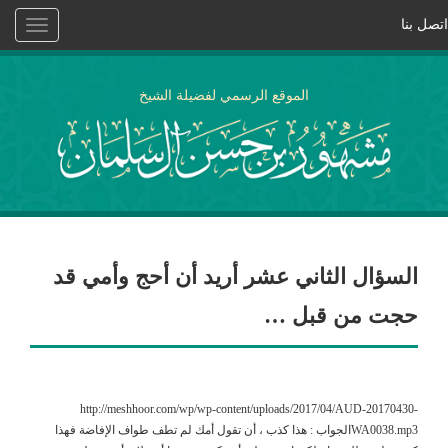
اتصل بنا
Toggle
vigation
الموقع الرسمي لفضيلة الشيخ
السؤال الثاني عشر أريد أن أحج وأمي قد
حجت من قبل …
http://meshhoor.com/wp/wp-content/uploads/2017/04/AUD-20170430-
WA0038.mp3الجواب : هذا كذب ، أن تقول أمك لم تطف طواف الإفاضة فهذا