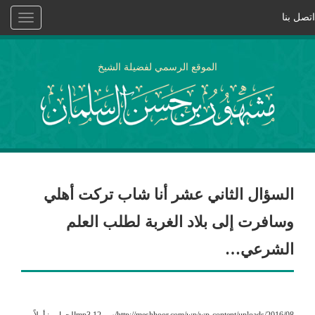
اتصل بنا
Toggle
vigation
الموقع الرسمي لفضيلة الشيخ
السؤال الثاني عشر أنا شاب تركت أهلي
وسافرت إلى بلاد الغربة لطلب العلم
الشرعي…
http://meshhoor.com/wp/wp-content/uploads/2016/08/س-12.mp3الجواب : أولاً