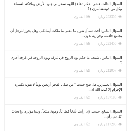
السؤال الثالث عشر : حكم دعاء ( اللهم سخر لي جنود الأرض وملائكة السماء
وكل من فوضته أمري ) ؟
253355 زيارة
الفتاوى
السؤال الثامن: أخت تسأل تقول ما معنى ما ملكت أيمانكم، وهل يجوز للرجل أن
يجامع خادمته وجواريه بدون...
222450 زيارة
الفتاوى
السؤال الثامن : شيخنا ما حكم نوم الزوج في غرفة ونوم الزوجة في غرفة أخرى
؟
212057 زيارة
الفتاوى
السؤال العشرين: هل صح حديث " من صلى الفجر أربعين يوماً لا تفوته تكبيرة
الإحرام إلا كتب الله له...
137185 زيارة
الفتاوى
السؤال السابع: حديث: (إذا رأيتَ شُحّاً مُطاعاً، وهوىً متبَعاً، ودنيا مؤثرة، وإعجابَ
كل ذي رأي...
117285 زيارة
الفتاوى