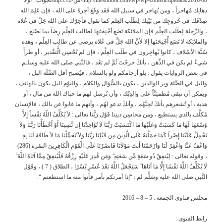
ذهابِك مُهاجراً ، ومن يُهاجر في سبيل الله فَقَد وَقَعَ أجرهُ على الله ، فإن عَلِمَ الله
صِدْقَك في خُروجِك من بَيْتِك لِطَلَب العِلم كما تقول فأجرَُك على الله جَلّ في عُلاه
، والرِّحلة لِطَلَب العِلْم فإن الملائكة تَضَع أجْنِحَتَها لطالب العِلْم رِضَاً بما يَصْنَع ،
والملائِكة لا تَضَع أْجْنِحَتَها إلا لأنَّ الله جَلَّ في عُلاه يرضى عن طالِب العِلْم ، وهذه
سُنَّة الأسْلاف ، كانوا يُهاجِرون في طَلَب العِلْم ، فإن لم تُحْسِن الَّتقْدير ، أو طرأَ
شيءٌ لم يكن في الذِّهن ، بأنكَ خرجْتَ ثُمَّ لم تعُد ، فالنَّبي صلى الله عليه وسلـم
في بعض الروايات يقول : بلو أرحامكم ولو بالسلام ، فيُصبح أقل الصِّلَة البل ،
والبل في الصِّلة وبِر الوالدين ، يكون بالسُّؤال والكلام ، واليوْم البل يكون بالهاتف ،
ويمكن أن تبقى مُطمئِنَّاً على والدِيْك ، وأن تُرسل لهم ما حباك الله من مال ، أو
هدية ، أو تُشعرهم بأنكَ تُحِبَّهُم ، وأنكَ تدعو لهُم ، وأنهم ما غابوا عن بالك ، فالإنسان
مُكلَّف بالذي يستطيع ، ومن محاسِن دينِنا قَوْل رَبُّنا تعالى : لاَ يُكَلِّفُ اللّهُ نَفْساً إِلاَّ
وُسْعَهَا لَهَا مَا كَسَبَتْ وَعَلَيْهَا مَا اكْتَسَبَتْ رَبَّنَا لاَ تُؤَاخِذْنَا إِن نَّسِينَا أَوْ أَخْطَأْنَا رَبَّنَا وَلاَ
تَحْمِلْ عَلَيْنَا إِصْراً كَمَا حَمَلْتَهُ عَلَى الَّذِينَ مِن قَبْلِنَا رَبَّنَا وَلاَ تُحَمِّلْنَا مَا لاَ طَاقَةَ لَنَا بِهِ
وَاعْفُ عَنَّا وَاغْفِرْ لَنَا وَارْحَمْنَا أَنتَ مَوْلاَنَا فَانصُرْنَا عَلَى الْقَوْمِ الْكَافِرِينَ البقرة (286)
، وقوله تعالى : لِيُنفِقْ ذُو سَعَةٍ مِّن سَعَتِهِ ۖ وَمَن قُدِرَ عَلَيْهِ رِزْقُهُ فَلْيُنفِقْ مِمَّا آتَاهُ اللَّهُ ۚ
لَا يُكَلِّفُ اللَّهُ نَفْسًا إِلَّا مَا آتَاهَا ۚ سَيَجْعَلُ اللَّهُ بَعْدَ عُسْرٍ يُسْرًا ، الطلاق ( 7 ) ، وقَوْل
النَّبي صلى الله عليه وسَلَّم لم : “إذا أمرتكم بأمر فأتوا منه ما استطعتم “.
مجلس فتاوى الجمعة : 5 – 8 – 2016
رابط الفتوى :