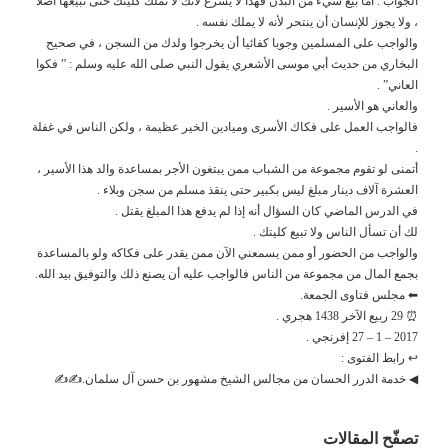
الجواب : أما بيع شيء من البدن فهذا لا يشرع لأنك لا تملك كليتك حتى تبيعها أصلا
، ولا يجوز للإنسان أن ينتحر لأنه لا يملك نفسه .
والواجب على المسلمين وجوبا كفائيا أن يخرجوا ولدك من السجن ، في صحيح
البخاري من حديث أبي موسى الأشعري يقول النبي صلى الله عليه وسلم : ” فكوا
العاني” .
والعاني هو الأسير .
فالواجب العمل على فكاك الأسرى وميادين الخير عظيمة ، ولكن الناس في غفلة
.
أتمنى لو تقوم مجموعة من الشباب ممن يبتغون الأجر بمساعدة والد هذا الأسير ،
العشرة آلاف دينار مبلغ ليس بكبير حتى ينقذ مسلم من سجن وبلاء .
في الدرس الماضي كان السؤال أنه إذا لم يدفع هذا المبلغ يقتل .
لك أن تسأل الناس ولا تبيع كليتك .
والواجب من الحضور أو ممن يسمعني الآن ممن يقدر على فكاكه ولو بالمساعدة
بجمع المال من مجموعة من الناس فالواجب عليه أن يصنع ذلك والتوفيق بيد الله.
⬅ مجلس فتاوى الجمعة.
⏰ 29 ربيع الآخر 1438 هجري .
2017 – 1 – 27 إفرنجي .
↩ رابط الفتوى :
◀ خدمة الدرر الحسان من مجالس الشيخ مشهور بن حسن آل سلمان.✍✍
تصفّح المقالات