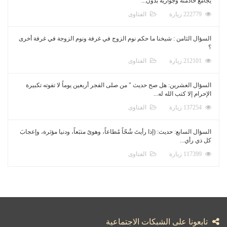
يجامع خادمته وجواريه بدون...
222779 زيارة
الفتاوى
السؤال الثامن : شيخنا ما حكم نوم الزوج في غرفة ونوم الزوجة في غرفة أخرى
؟
212101 زيارة
الفتاوى
السؤال العشرين: هل صح حديث " من صلى الفجر أربعين يوماً لا تفوته تكبيرة
الإحرام إلا كتب الله له...
137254 زيارة
الفتاوى
السؤال السابع: حديث: (إذا رأيتَ شُحّاً مُطاعاً، وهوىً متبَعاً، ودنيا مؤثرة، وإعجابَ
كل ذي رأي...
117399 زيارة
الفتاوى
تابعونا على الشبكات الاجتماعية