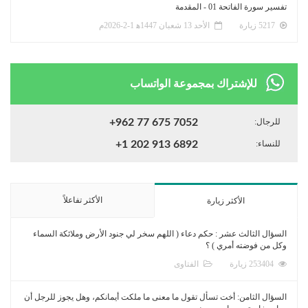
تفسير سورة الفاتحة 01 - المقدمة
5217 زيارة
الأحد 13 شعبان 1447ﻫ 1-2-2026م
للإشتراك بمجموعة الواتساب
للرجال:
+962 77 675 7052
للنساء:
+1 202 913 6892
الأكثر تفاعلاً
الأكثر زيارة
السؤال الثالث عشر : حكم دعاء ( اللهم سخر لي جنود الأرض وملائكة السماء
وكل من فوضته أمري ) ؟
253404 زيارة
الفتاوى
السؤال الثامن: أخت تسأل تقول ما معنى ما ملكت أيمانكم، وهل يجوز للرجل أن