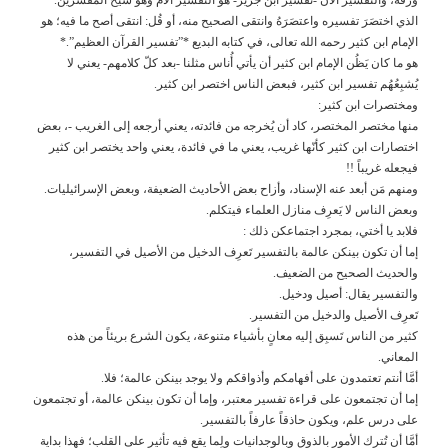
الذي اختصَرَ تفسيره واعتصَرَهُ وانتقى الصحيح منه، أو قُل: انتقى أصح ما فيه؛ هو
الإمام ابن كثير رحمه الله تعالى، في كتابه البديع *”تفسير القرآن العظيم”.*
هو ما كان يَظُن الإمام ابن كثير أن يأتي أُناس مثلنا -بعد كلّ كلامهم- يعني لا
يُشبِعُهُم تفسير ابن كثير، فبعض الناس اختصر ابن كثير.
ومختصرات ابن كثير:
منها مختصر المختصر، كاد أن يُخرجه من فائدته، يعني أرجعه إلى الغريب -، بعض
اختصارات ابن كثير كأنّها غريب، يعني ما في فائدة، يعني واحد يختصر ابن كثير
فيجعله غريباً !!
ومنهم مَن أبعد عنه الإسناد، وأزاح بعض الأحاديث الضعيفة، وبعض الإسرائيليات.
وبعض الناس لا يَعرِف منازل العلماء فيتكلم.
فلابد يا أختي، بمجرد اجتماعكن ذلك :
إما أن تكون بينكن عالمة بالتفسير تَعرِف الدخيل من الأصيل في التفسير،
والحديث الصحيح من الضعيف.
والتفسير يقال: أصيل ودخيل.
تَعرِف الأصيل والدخيل من التفسير.
كثير من الناس تَسبِق إليه معانٍ بأشياء متنوعة، يكون الشرع بريئاً من هذه
المعاني.
أمَّا أنتم تعتمدون على أفهامكم وأذواقكم ولا يوجد بينكن عالمة؛ فلا.
إما أن تجتمعون على قراءة تفسير معتبر، وإما أن تكون بينكن عالمة، أو تجتمعون
على درس علم، ويكون حاذقاً عارفاً بالتفسير.
أمَّا أن تُترك الأمور بالذوق وبالوجدانيات ولِما يقع فيه تأثير على القلب؛ فهذا بداية