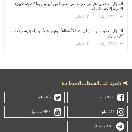
السؤال العشرين: هل صح حديث " من صلى الفجر أربعين يوماً لا تفوته تكبيرة
الإحرام إلا كتب الله له...
137238 زيارة
الفتاوى
السؤال السابع: حديث: (إذا رأيتَ شُحّاً مُطاعاً، وهوىً متبَعاً، ودنيا مؤثرة، وإعجابَ
كل ذي رأي...
117378 زيارة
الفتاوى
تابعونا على الشبكات الاجتماعية
9336 متابع
937 متابع
214 متابع
74900 مشترك
3045 مشترك