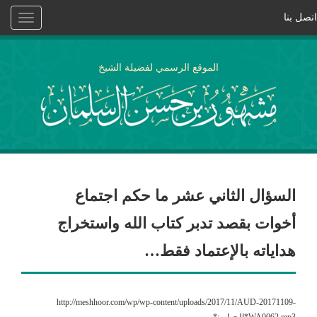
اتصل بنا
Toggle
vigation
الموقع الرسمي لفضيلة الشيخ
السؤال الثاني عشر ما حكم اجتماع
أخوات بقصد تدبر كتاب الله واستخراج
هداياته بالإعتماد فقط…
http://meshhoor.com/wp/wp-content/uploads/2017/11/AUD-20171109-
WA0062.mp3*الجواب:*