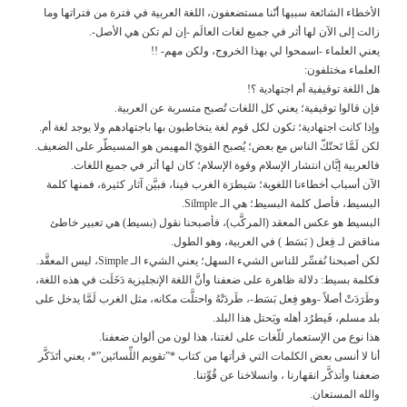
الأخطاء الشائعة سببها أنّنا مستضعفون، اللغة العربية في فترة من فتراتها وما
زالت إلى الآن لها أثر في جميع لغات العالَم -إن لم تكن هي الأصل-.
يعني العلماء -اسمحوا لي بهذا الخروج، ولكن مهم- !!
العلماء مختلفون:
هل اللغة توقيفية أم اجتهادية ؟!
فإن قالوا توقيفية؛ يعني كل اللغات تُصبح متسربة عن العربية.
وإذا كانت اجتهادية؛ تكون لكل قوم لغة يتخاطبون بها باجتهادهم ولا يوجد لغة أم.
لكن لَمَّا تَحتّكّ الناس مع بعض؛ يُصبح القويّ المهيمن هو المسيطّر على الضعيف.
فالعربية إبَّان انتشار الإسلام وقوة الإسلام؛ كان لها أثر في جميع اللغات.
الآن أسباب أخطاءنا اللغوية؛ سَيطرَة الغرب فينا، فبيَّن آثار كثيرة، فمنها كلمة
البسيط، فأصل كلمة البسيط؛ هي الـ Silmple.
البسيط هو عكس المعقد (المركَّب)، فأصبحنا نقول (بسيط) هي تعبير خاطئ
مناقض لـ فِعل ( بَسَط ) في العربية، وهو الطول.
لكن أصبحنا نُفسِّر للناس الشيء السهل؛ يعني الشيء الـ Simple، ليس المعقَّد.
فكلمة بسيط: دلالة ظاهرة على ضعفنا وأنَّ اللغة الإنجليزية دَخَلَت في هذه اللغة،
وطَرَدَتْ أصلاً -وهو فِعل بَسَط-، طَردَتْهُ واحتلَّت مكانه، مثل الغرب لَمَّا يدخل على
بلد مسلم، فَيطرُد أهله ويَحتل هذا البلد.
هذا نوع من الإستعمار للّغات على لغتنا، هذا لون من ألوان ضعفنا.
أنا لا أنسى بعض الكلمات التي قرأتها من كتاب *”تقويم اللِّسانَين”*، يعني أتَذَكَّر
ضعفنا وأتذكَّر انقهارنا ، وانسلاخنا عن قُوِّتنا.
والله المستعان.