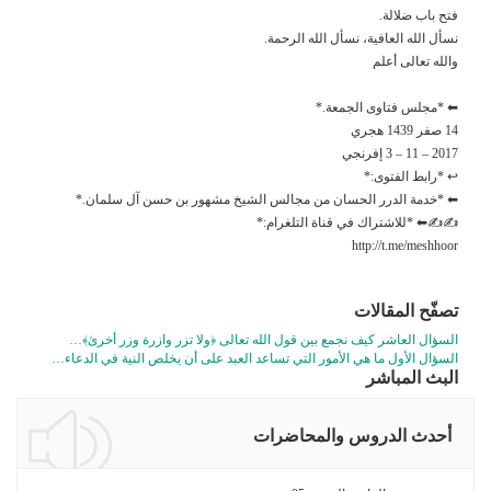
فتح باب ضلالة.
نسأل الله العافية، نسأل الله الرحمة.
والله تعالى أعلم
⬅ *مجلس فتاوى الجمعة.*
14 صفر 1439 هجري
2017 – 11 – 3 إفرنجي
↩ *رابط الفتوى:*
⬅ *خدمة الدرر الحسان من مجالس الشيخ مشهور بن حسن آل سلمان.*
✍✍⬅ *للاشتراك في قناة التلغرام:*
http://t.me/meshhoor
تصفّح المقالات
السؤال العاشر كيف نجمع بين قول الله تعالى ﴿ولا تزر وازرة وزر أخرىٰ﴾…
السؤال الأول ما هي الأمور التي تساعد العبد على أن يخلص النية في الدعاء…
البث المباشر
أحدث الدروس والمحاضرات