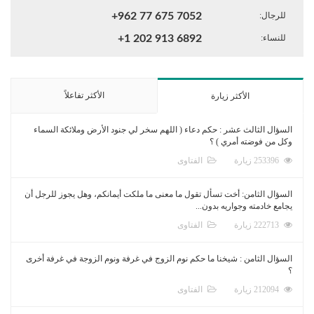
للرجال:
+962 77 675 7052
للنساء:
+1 202 913 6892
الأكثر تفاعلاً
الأكثر زيارة
السؤال الثالث عشر : حكم دعاء ( اللهم سخر لي جنود الأرض وملائكة السماء
وكل من فوضته أمري ) ؟
253396 زيارة
الفتاوى
السؤال الثامن: أخت تسأل تقول ما معنى ما ملكت أيمانكم، وهل يجوز للرجل أن
يجامع خادمته وجواريه بدون...
222713 زيارة
الفتاوى
السؤال الثامن : شيخنا ما حكم نوم الزوج في غرفة ونوم الزوجة في غرفة أخرى
؟
212094 زيارة
الفتاوى