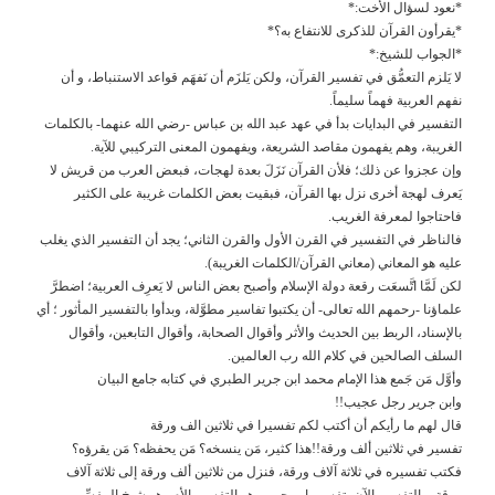
*نعود لسؤال الأخت:*
*يقرأون القرآن للذكرى للانتفاع به؟*
*الجواب للشيخ:*
لا يَلزم التعمُّق في تفسير القرآن، ولكن يَلزَم أن نَفهَم قواعد الاستنباط، و أن
نفهم العربية فهماً سليماً.
التفسير في البدايات بدأ في عهد عبد الله بن عباس -رضي الله عنهما- بالكلمات
الغريبة، وهم يفهمون مقاصد الشريعة، ويفهمون المعنى التركيبي للآية.
وإن عجزوا عن ذلك؛ فلأن القرآن نَزَلَ بعدة لهجات، فبعض العرب من قريش لا
يَعرف لهجة أخرى نزل بها القرآن، فبقيت بعض الكلمات غريبة على الكثير
فاحتاجوا لمعرفة الغريب.
فالناظر في التفسير في القرن الأول والقرن الثاني؛ يجد أن التفسير الذي يغلب
عليه هو المعاني (معاني القرآن/الكلمات الغريبة).
لكن لَمَّا اتَّسعَت رقعة دولة الإسلام وأصبح بعض الناس لا يَعرِف العربية؛ اضطرَّ
علماؤنا -رحمهم الله تعالى- أن يكتبوا تفاسير مطوَّلة، وبدأوا بالتفسير المأثور ؛ أي
بالإسناد، الربط بين الحديث والأثر وأقوال الصحابة، وأقوال التابعين، وأقوال
السلف الصالحين في كلام الله رب العالمين.
وأوَّل مَن جَمع هذا الإمام محمد ابن جرير الطبري في كتابه جامع البيان
وابن جرير رجل عجيب!!
قال لهم ما رأيكم أن أكتب لكم تفسيرا في ثلاثين الف ورقة
تفسير في ثلاثين ألف ورقة!!هذا كثير، مَن ينسخه؟ مَن يحفظه؟ مَن يقرؤه؟
فكتب تفسيره في ثلاثة آلاف ورقة، فنزل من ثلاثين ألف ورقة إلى ثلاثة آلاف
ورقة، والتفسير الآن -تفسير ابن جرير- هو التفسير الأم وهو شيخ المفسِّرين.