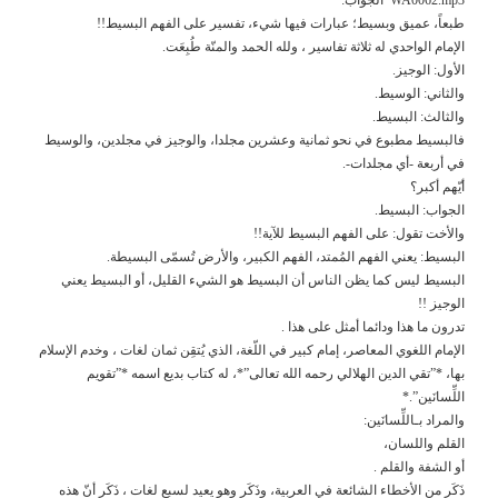
طبعاً، عميق وبسيط؛ عبارات فيها شيء، تفسير على الفهم البسيط!!
الإمام الواحدي له ثلاثة تفاسير ، ولله الحمد والمنّة طُبِعَت.
الأول: الوجيز.
والثاني: الوسيط.
والثالث: البسيط.
فالبسيط مطبوع في نحو ثمانية وعشرين مجلدا، والوجيز في مجلدين، والوسيط
في أربعة -أي مجلدات-.
أيّهم أكبر؟
الجواب: البسيط.
والأخت تقول: على الفهم البسيط للآية!!
البسيط: يعني الفهم المُمتد، الفهم الكبير، والأرض تُسمّى البسيطة.
البسيط ليس كما يظن الناس أن البسيط هو الشيء القليل، أو البسيط يعني
الوجيز !!
تدرون ما هذا ودائما أمثل على هذا .
الإمام اللغوي المعاصر، إمام كبير في اللّغة، الذي يُتقِن ثمان لغات ، وخدم الإسلام
بها، *”تقي الدين الهلالي رحمه الله تعالى”*، له كتاب بديع اسمه *”تقويم
اللِّسانَين”.*
والمراد بـاللِّسانَين:
القلم واللسان،
أو الشفة والقلم .
ذَكَر من الأخطاء الشائعة في العربية، وذَكَر وهو يعيد لسبع لغات ، ذَكَر أنّ هذه