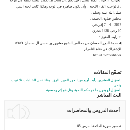
الجواب : ارخوا ، اعفوا اللحى ، في بعض الروايات أن تكون اللحية كثيفة في الوجه
، فالواجب اعفاء اللحية ، وأن تكون ظاهرة في الوجه وهكذا كانت لحية النبي
صلى الله عليه وسلم .
مجلس فتاوى الجمعة .
2017 – 4 – 7 إفرنجي
10 رجب 1438 هجري
↩ رابط الفتوى :
◀ خدمة الدرر الحسان من مجالس الشيخ مشهور بن حسن آل سلمان. ✍✍
للإشتراك في قناة التلغرام :
http://t.me/meshhoor
تصفّح المقالات
السؤال العشرين رأيت أربع من الحور العين بالرؤيا وقلنا نحن الخالدات فلا نبيت
ونحن…
السؤال أخ يقول ما هو حكم اللحية وهل هو إثم ومعصية …
البث المباشر
أحدث الدروس والمحاضرات
تفسير سورة الفاتحة الدرس 05