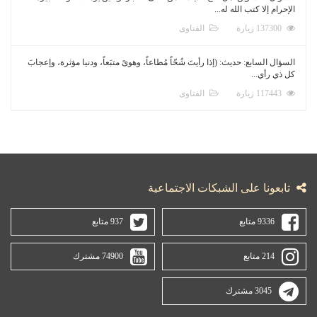
الإحرام إلا كتب الله له...
137300 زيارة
الفتاوى
السؤال السابع: حديث: (إذا رأيتَ شُحّاً مُطاعاً، وهوىً متبَعاً، ودنيا مؤثرة، وإعجابَ
كل ذي رأي...
117443 زيارة
الفتاوى
تابعونا على الشبكات الاجتماعية
9336 متابع
937 متابع
214 متابع
74900 مشترك
3045 مشترك