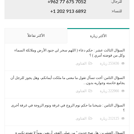
للرجال:
+962 77 675 7052
للنساء:
+1 202 913 6892
الأكثر تفاعلاً
الأكثر زيارة
السؤال الثالث عشر : حكم دعاء ( اللهم سخر لي جنود الأرض وملائكة السماء
وكل من فوضته أمري ) ؟
253436 زيارة
الفتاوى
السؤال الثامن: أخت تسأل تقول ما معنى ما ملكت أيمانكم، وهل يجوز للرجل أن
يجامع خادمته وجواريه بدون...
222966 زيارة
الفتاوى
السؤال الثامن : شيخنا ما حكم نوم الزوج في غرفة ونوم الزوجة في غرفة أخرى
؟
212125 زيارة
الفتاوى
السؤال العشرين: هل صح حديث " من صلى الفجر أربعين يوماً لا تفوته تكبيرة