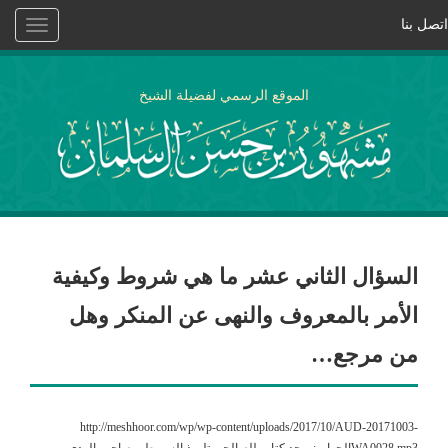
اتصل بنا
Toggle
vigation
الموقع الرسمي لفضيلة الشيخ
السؤال الثاني عشر ما هي شروط وكيفية
الأمر بالمعروف والنهى عن المنكر وهل
من مرجع…
http://meshhoor.com/wp/wp-content/uploads/2017/10/AUD-20171003-
WA0028.mp3الجواب: يوجد كتاب للصالحي تلميذ السيوطي صاحب الهدى