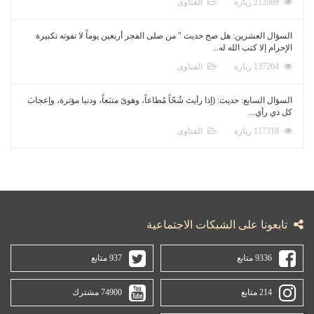
212069 زيارة
الفتاوى
السؤال العشرين: هل صح حديث " من صلى الفجر أربعين يوماً لا تفوته تكبيرة
الإحرام إلا كتب الله له...
137204 زيارة
الفتاوى
السؤال السابع: حديث: (إذا رأيتَ شُحّاً مُطاعاً، وهوىً متبَعاً، ودنيا مؤثرة، وإعجابَ
كل ذي رأي...
117318 زيارة
الفتاوى
تابعونا على الشبكات الاجتماعية
9336 متابع
937 متابع
214 متابع
74900 مشترك