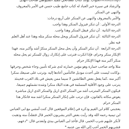
والرشاد في سيرة خير العباد له كتاب جامع طيب حسن في الأمر بالمعروف
والنهى عن المنكر.
والأمر بالمعروف والنهى عن المنكر على أربع درجات:
الدرجة الأولى : أن تنكر فيزول المنكر وهذا واجب.
الدرجة الثانية : أن تنكر فيقل المنكر وهذا واجب.
الدرجة الثالثة : أن تنكر فيزول المنكر ويحل محله منكر مثله وهذا عند أهل العلم
فيه نظر.
الدرجة الرابعة : أن تنكر المنكر وأن يحل محل المنكر منكرٌ أشد وأكبر منه، فهذا
الإنكار منكر وحرام، فإذا انكرت فترتب على إنكارك زوال للمنكر ثم يحل محله
منكر أكبر منه فهذا الإنكار حرام.
مثلا واحد صاحب خمارة وهو مؤمن خمارته لدى شركة تأمين وجاء شخص وحرقها
،وكانت ليست على أحدث موديل فالتأمين أعادها إليه ،وترتب على صنيعك منكرا
أكبر منه ،كما يفعل بعض الطائشين لا سيما ممن يعيش في بلاد الغرب فحينئذ
يترتب على وجود الأقلية المسلمة في هذه البلاد منكرا وشدة تشملهم جميعا،
فيكون المنكر المترتب أشد من المنكر الذي ازيل والمنكر الذي ازيل مباشرة
يعوض مكانه بالقانون، فإن ترتب على إنكار المنكر منكرا اشد منه فانكار هذا
المنكر حرام.
يعجبني كلام ابن القيم وذكره في إعلام الموقعين قال كنت أمشي مع ابى العباس
ابن تيمية رحمه الله وقد رأيت بعض التتر يشربون الخمر قال فتفلتُّ منه وذهبت
لأنكر عليهم شرب الخمر، قال فأخذ ابى العباس بيدي وابعدني قال: *دعهم،
فشربهم الخمر أحب إلى الله من عدمه.*