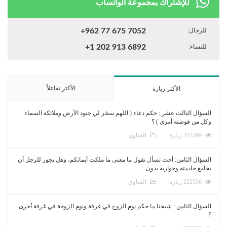
للإشتراك بمجموعة الواتساب
للرجال:
+962 77 675 7052
للنساء:
+1 202 913 6892
الأكثر تفاعلاً
الأكثر زيارة
السؤال الثالث عشر : حكم دعاء ( اللهم سخر لي جنود الأرض وملائكة السماء
وكل من فوضته أمري ) ؟
253369 زيارة
الفتاوى
السؤال الثامن: أخت تسأل تقول ما معنى ما ملكت أيمانكم، وهل يجوز للرجل أن
يجامع خادمته وجواريه بدون...
222536 زيارة
الفتاوى
السؤال الثامن : شيخنا ما حكم نوم الزوج في غرفة ونوم الزوجة في غرفة أخرى
؟