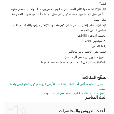
كيف؟
قال هؤلاء اذا صحوا قتلوا المسلمين، دعهم مخمورين، هذا الواحد إذا صحي منهم
يبدأ في قتل المسلمين، دعه سكران لان قتل المسلم أشد من شرب الخمر فلا
تنكر عليه.
فإذا ترتب على إنكار المنكر منكر اكبر منه فهذا الإنكار حرام، والله تعالى اعلم.
مجلس فتاوى الجمعة
الجمعة 9 محرم 1438هـ –
29 سبتمبر 2017م
رابط الفتوى
خدمة الدرر الحسان من مجالس
الشيخ مشهور بن حسن آل سلمان
✍✍للإشتراك في قناة التلغرام http://t.me/meshhoor
تصفّح المقالات
السؤال السابع سألني أحد الناس إذا كانت الأرض كروية فيكون العلو ليس واحدا
عند…
السؤال الثالث هل جاء في السنة اسم لملك الموت
البث المباشر
أحدث الدروس والمحاضرات