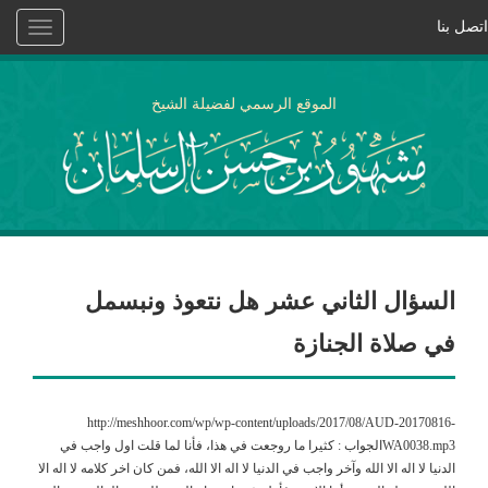
اتصل بنا
Toggle
vigation
الموقع الرسمي لفضيلة الشيخ
السؤال الثاني عشر هل نتعوذ ونبسمل
في صلاة الجنازة
http://meshhoor.com/wp/wp-content/uploads/2017/08/AUD-20170816-
WA0038.mp3الجواب : كثيرا ما روجعت في هذا، فأنا لما قلت اول واجب في
الدنيا لا اله الا الله وآخر واجب في الدنيا لا اله الا الله، فمن كان اخر كلامه لا اله الا