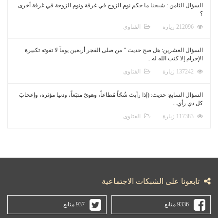
السؤال الثامن : شيخنا ما حكم نوم الزوج في غرفة ونوم الزوجة في غرفة أخرى
؟
212096 زيارة
الفتاوى
السؤال العشرين: هل صح حديث " من صلى الفجر أربعين يوماً لا تفوته تكبيرة
الإحرام إلا كتب الله له...
137242 زيارة
الفتاوى
السؤال السابع: حديث: (إذا رأيتَ شُحّاً مُطاعاً، وهوىً متبَعاً، ودنيا مؤثرة، وإعجابَ
كل ذي رأي...
117383 زيارة
الفتاوى
تابعونا على الشبكات الاجتماعية
9336 متابع
937 متابع