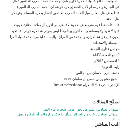
الله وجبت له الجنة، وأما الاخرة فأول شئ او مقام الحمد لله رب العالمين تقال
في الجنازة واخر مقام لأهل الجنة (واخر دعواهم أن الحمد لله رب العالمين).
فلذا بعض اهل العلم يقول الحمد لله رب العالمين أفضل يذكره المسلم وهو ذكر
أهل الجنة.
فلما قلت هذا فهم مني بعض الاخوة الافاضل أني اقول أن صلاة الجنازة لا يوجد
فيها لا تعوذ ولا بسملة، وأنا لا أقول بهذا وهذا ليس بقولي هذا لازم قولي، فالتعوذ
يكون قبل قراءة القران، والفاتحة من القرآن، والبسملة آية من الفاتحة، ولذا تُقرأ
البسملة والاستعاذة.
مجلس فتاوى الجمعة
19 ذو القعدة 1438هـ
8 اغسطس 2017م
رابط الفتوى:
خدمة الدرر الحسان من مجالس
الشيخ مشهور بن حسن آل سلمان.✍✍
للإشتراك في قناة التلغرام http://t.me/meshhoor
تصفّح المقالات
السؤال السادس عشر هل يجوز غرس شجرة أمام القبر
السؤال السادس أخت من الجزائر تسأل ما حكم زيارة المرأة للمقبرة وهل
هنالك…
البث المباشر