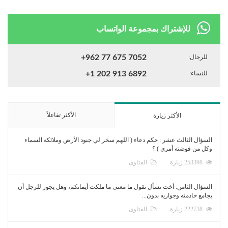
للإشتراك بمجموعة الواتساب
للرجال:
+962 77 675 7052
للنساء:
+1 202 913 6892
الأكثر تفاعلاً
الأكثر زيارة
السؤال الثالث عشر : حكم دعاء ( اللهم سخر لي جنود الأرض وملائكة السماء
وكل من فوضته أمري ) ؟
253398 زيارة
الفتاوى
السؤال الثامن: أخت تسأل تقول ما معنى ما ملكت أيمانكم، وهل يجوز للرجل أن
يجامع خادمته وجواريه بدون...
222738 زيارة
الفتاوى