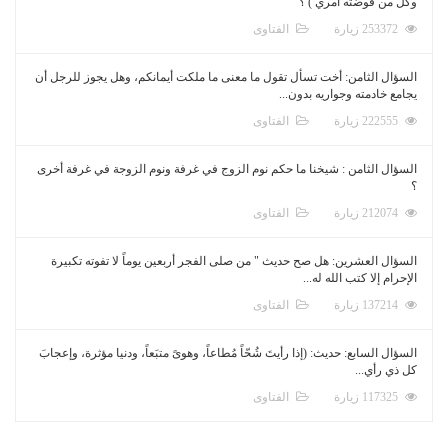
وكل من فوضته أمري ) ؟
253372 زيارة
الفتاوى
السؤال الثامن: أخت تسأل تقول ما معنى ما ملكت أيمانكم، وهل يجوز للرجل أن
يجامع خادمته وجواريه بدون...
222555 زيارة
الفتاوى
السؤال الثامن : شيخنا ما حكم نوم الزوج في غرفة ونوم الزوجة في غرفة أخرى
؟
212074 زيارة
الفتاوى
السؤال العشرين: هل صح حديث " من صلى الفجر أربعين يوماً لا تفوته تكبيرة
الإحرام إلا كتب الله له...
137214 زيارة
الفتاوى
السؤال السابع: حديث: (إذا رأيتَ شُحّاً مُطاعاً، وهوىً متبَعاً، ودنيا مؤثرة، وإعجابَ
كل ذي رأي...
117325 زيارة
الفتاوى