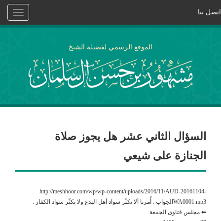
اتصل بنا
Toggle
vigation
الموقع الرسمي لفضيلة الشيخ
السؤال الثاني عشر هل يجوز صلاة
الجنازة على شيعي
http://meshhoor.com/wp/wp-content/uploads/2016/11/AUD-20161104-
WA0001.mp3الجواب : أُمرنا ألا نكثّر سواد أهل البدع ولا نكثّر سواد الكفار .
⬅ مجلس فتاوى الجمعة