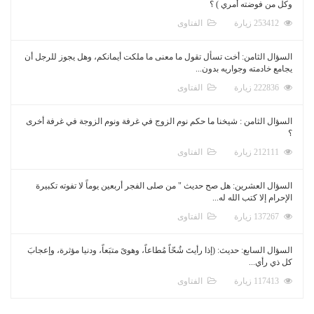
وكل من فوضته أمري ) ؟
253412 زيارة
الفتاوى
السؤال الثامن: أخت تسأل تقول ما معنى ما ملكت أيمانكم، وهل يجوز للرجل أن
يجامع خادمته وجواريه بدون...
222836 زيارة
الفتاوى
السؤال الثامن : شيخنا ما حكم نوم الزوج في غرفة ونوم الزوجة في غرفة أخرى
؟
212111 زيارة
الفتاوى
السؤال العشرين: هل صح حديث " من صلى الفجر أربعين يوماً لا تفوته تكبيرة
الإحرام إلا كتب الله له...
137267 زيارة
الفتاوى
السؤال السابع: حديث: (إذا رأيتَ شُحّاً مُطاعاً، وهوىً متبَعاً، ودنيا مؤثرة، وإعجابَ
كل ذي رأي...
117413 زيارة
الفتاوى