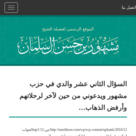
اتصل بنا
Toggle
vigation
الموقع الرسمي لفضيلة الشيخ
السؤال الثاني عشر والدي في حزب
مشهور ويدعوني من حين لآخر لرحلاتهم
وأرفض الذهاب…
http://meshhoor.com/wp/wp-content/uploads/2016/12/س-12.mp3الجواب:
إذ كنت قويا فلست بمصيب وإذا كنت ضعيفا فمصيب!!