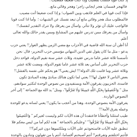
فالهجر قسمان: هجر ايجابي زاجر؛ وهجر وقائي مانع..
فإذا كنت قويا في العلم فاذهب وبين الصواب؛ و إذا كنت ضعيفا أنت مصيب.
فالمطلوب منك هجر وقائي مانع أن تبعد نفسك عن الشبهات ؛ وأما اذا كنت قويا
فالواجب عليك أن تؤثر ولا تتأثر، واسأل من يعرفك ولا تترك التقدير لنفسك!!
واسأل من يعرفك ممن تدرس عليهم من المشايخ وممن يقدر حالك،والله تعالى
أعلم.
أنا أظن أن سنة الله قاضية في الأحزاب مع مضي الزمن يظهر العوار!! يعني حزب
يدعو – مثل ما كان يقول تقي الدين النبهاني مؤسس حزب التحرير- قال: نحن
تأسسنا ثلاثة عشر عاما ندرس عقيدة، وثلاث عشر سنة نقيم الدولة، فواحد دخل
حزب التحرير على أساس بعد ثلاثة عشر عاما تقوم الدولة، ومضت ثلاثة عشر
وثلاثة عشر وما قامت تلك الدولة!!! ايش يعني؟! هو يحكم على نفسه بالفشل!!
بعض الناس لا عقول لها!!! يعني لما تكون هنالك مبادئ وهذه المبادئ تكون
فاسدة، الحزبيون يفرقون الأمة ويستفيدون من نصوص الوحدة لتكثير سوادهم،
مثل ” وَاعْتَصِمُوا بِحَبْلِ اللَّهِ جَمِيعًا وَلَا تَفَرَّقُوا”، ومثل” يد الله مع الجماعة ” إلى آخر
النصوص الواردة..
يفرقون الأمة بنصوص الوحدة، وهذا من أعجب ما يكون!! يعني لسانه يدعو للوحدة
وعمله يفرق الأمة!!!
طيب امتثلنا وأخطأنا فاعتقدنا أن هذه الآيات لكم وليست لغيركم ” وَاعْتَصِمُوا
بِحَبْلِ اللَّهِ جَمِيعًا وَلَا تَفَرَّقُوا ۚ” “وعليكم بالجماعة ” هذه لكم أما من ليس معكم فلا
تنطبق عليه الآيات فاستحوذتم على الآيات وملكتموها دون غيركم؟!!
فأنتم اختلفتم وتفرقتم!! أنتم أصبحنم أقساما، أنتم يا من تقولون وتنادون بالوحدة