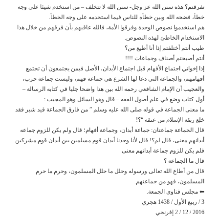
تفرقتم؟ هذه سنن الله عز وجل- سنن الله لا تتخلف – من استخدم شيئا على وجه
خطأ، فضحه الله وبين خطأه للناس فيما استخدمه على وجه الخطأ.
هم استخدموا نصوص الوحدة وفرقوا الأمة، فالله عاقبهم بأن فرقهم من خلال هذا
الاستخدام الخاطئ لهذه النصوص.
طيب أنتم أختلفتم إذا أنا أطيع من؟
أنتم أصبحتم أصناف وجماعات !!!!
إذا إخواني اجتماع الأفهام قبل اجتماع الأبدان، الأصل فيمن يجتمعون أن تجتمع
أفهامهم، والجماعة التي دعا لها الشرع هي جماعة فهم، وليست جماعة حزب،
والعجيب أن الإمام الشافعي رحمه الله بين هذا واضحا جليا في كتابه الرسالة –
أول كتاب وضع في علم أصول الفقه – قال وهو السائل وهو المجيب :
ما معنى الجماعة في قوله صلى الله عليه وسلم ” من فارق الجماعة قيد شبر فقد
خلع ربقة الإسلام من عنقه “؟!
قال الجماعة جماعتان: جماعة أبدان، وجماعة أفهام؛ قال ولم يكن للزوم جماعه
أبدانهم معنى، قال لم؟! قال لأنا وجدنا أبدان قوم مسلمين بين أبدان قوم مشركين
فلم يكن للزوم جماعة أبدانهم معنى
قال ما الجماعة ؟
قال من أطاع الله تعالى ورسوله وحلل ما حلل المسلمون، وحرم ما حرم
المسلمون، فهو من جماعتهم.
⬅ مجلس فتاوى الجمعة.
3 / ربيع الأول / 1438 هجري
2016 / 12 / 2 إفرنجي