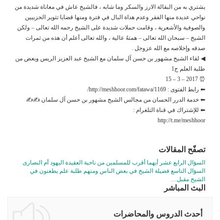
يشتري به من البقالة الارز والسكر وما شابه ، فالشيخ عاش في معاناة شديدة من
نواحي عديدة منها الفقر وعدم هداة البال في فترة ومنها قضايا تثوير الحزبيين
والصوفية والأشعرية ، وقامت حملات شديدة على الشيخ رحمه الله تعالى – ولكن
الشيخ – سبحان الله تعالى – همتهُ عالية ، والله تعالى أعلم أن هذه من ثمرات
صدقه وإخلاصه مع الله عزوجل .
◀ لقاء الشيخ مشهور بن حسن آل سلمان مع الشيخ عبد العزيز الريس وبعض من
طلبة العلم ج1
⏰ 2017 – 3 – 15
⬅ رابط الفتوى : http://meshhoor.com/fatawa/1169/
⬅ خدمة الدرر الحسان من مجالس الشيخ مشهور بن حسن آل سلمان ✍✍
⬅ للإشتراك في قناة التلغرام :
http://t.me/meshhoor
تصفّح المقالات
السؤال الرابع عشر أيهما أقرب للمسلمين من ناحية العقيدة اليهود أم النصارى
السؤال التاسع فضيلة الشيخ في بعض الناس ومنهم طلبة علم يطعنون في
الشيخ مقبل…
البث المباشر
أحدث الدروس والمحاضرات