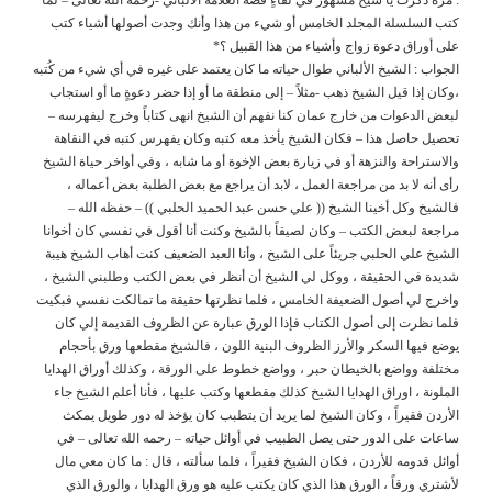
كتب السلسلة المجلد الخامس أو شيء من هذا وأنك وجدت أصولها أشياء كتب
على أوراق دعوة زواج وأشياء من هذا القبيل ؟*
الجواب : الشيخ الألباني طوال حياته ما كان يعتمد على غيره في أي شيء من كُتبه
،وكان إذا قيل الشيخ ذهب -مثلاً – إلى منطقة ما أو إذا حضر دعوةٍ ما أو استجاب
لبعض الدعوات من خارج عمان كنا نفهم أن الشيخ انهى كتاباً وخرج ليفهرسه –
تحصيل حاصل هذا – فكان الشيخ يأخذ معه كتبه وكان يفهرس كتبه في النقاهة
والاستراحة والنزهة أو في زيارة بعض الإخوة أو ما شابه ، وفي أواخر حياة الشيخ
رأى أنه لا بد من مراجعة العمل ، لابد أن يراجع مع بعض الطلبة بعض أعماله ،
فالشيخ وكل أخينا الشيخ (( علي حسن عبد الحميد الحلبي )) – حفظه الله –
مراجعة لبعض الكتب – وكان لصيقاً بالشيخ وكنت أنا أقول في نفسي كان أخوانا
الشيخ علي الحلبي جريئاً على الشيخ ، وأنا العبد الضعيف كنت أهاب الشيخ هيبة
شديدة في الحقيقة ، ووكل لي الشيخ أن أنظر في بعض الكتب وطلبني الشيخ ،
واخرج لي أصول الضعيفة الخامس ، فلما نظرتها حقيقة ما تمالكت نفسي فبكيت
فلما نظرت إلى أصول الكتاب فإذا الورق عبارة عن الظروف القديمة إلي كان
يوضع فيها السكر والأرز الظروف البنية اللون ، فالشيخ مقطعها ورق بأحجام
مختلفة وواضع بالخيطان حبر ، وواضع خطوط على الورقة ، وكذلك أوراق الهدايا
الملونة ، اوراق الهدايا الشيخ كذلك مقطعها وكتب عليها ، فأنا أعلم الشيخ جاء
الأردن فقيراً ، وكان الشيخ لما يريد أن يتطبب كان يؤخذ له دور طويل يمكث
ساعات على الدور حتى يصل الطبيب في أوائل حياته – رحمه الله تعالى – في
أوائل قدومه للأردن ، فكان الشيخ فقيراً ، فلما سألته ، قال : ما كان معي مال
لأشتري ورقاً ، الورق هذا الذي كان يكتب عليه هو ورق الهدايا ، والورق الذي