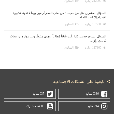
212090 زيارة
الفتاوى
السؤال العشرين: هل صح حديث " من صلى الفجر أربعين يوماً لا تفوته تكبيرة
الإحرام إلا كتب الله له...
137231 زيارة
الفتاوى
السؤال السابع: حديث: (إذا رأيتَ شُحّاً مُطاعاً، وهوىً متبَعاً، ودنيا مؤثرة، وإعجابَ
كل ذي رأي...
117365 زيارة
الفتاوى
تابعونا على الشبكات الاجتماعية
9336 متابع
937 متابع
214 متابع
74900 مشترك