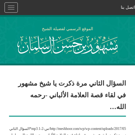
اتصل بنا
Toggle
vigation
الموقع الرسمي لفضيلة الشيخ
السؤال الثاني مرة ذكرت يا شيخ مشهور
في لقاء قصة العلامة الألباني -رحمه
الله…
http://meshhoor.com/wp/wp-content/uploads/2017/05/س-2-1.mp3*السؤال الثاني
: مرة ذكرت يا شيخ مشهور في لقاءٍ قصة العلامة الألباني -رحمه الله تعالى – لما