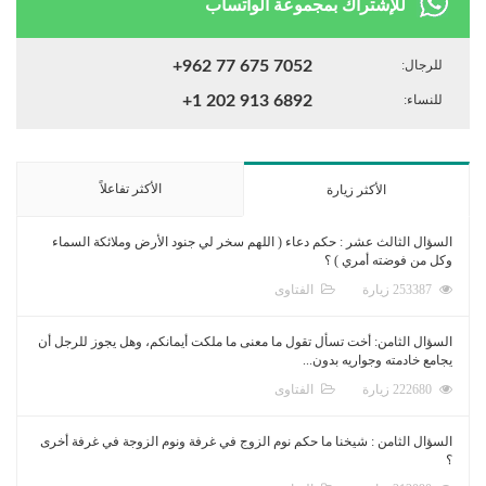
للإشتراك بمجموعة الواتساب
للرجال:
+962 77 675 7052
للنساء:
+1 202 913 6892
الأكثر تفاعلاً
الأكثر زيارة
السؤال الثالث عشر : حكم دعاء ( اللهم سخر لي جنود الأرض وملائكة السماء
وكل من فوضته أمري ) ؟
253387 زيارة
الفتاوى
السؤال الثامن: أخت تسأل تقول ما معنى ما ملكت أيمانكم، وهل يجوز للرجل أن
يجامع خادمته وجواريه بدون...
222680 زيارة
الفتاوى
السؤال الثامن : شيخنا ما حكم نوم الزوج في غرفة ونوم الزوجة في غرفة أخرى
؟