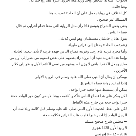
الجواب : قلنا بدأ شخص واحد وردد معه اخرون غيره فصاروا جماعة .
وهنا فائدة :
كل اختلاف في رواية يحمل على أن الحادثة تعددت، هذا
المسلك غير صحيح .
يعني بعض الشراح يتوسع فاذا رأى مثل الرواية التي معنا فقام أعرابي ثم قال
فصاح الناس .
يقول هاتان حادثتان مستقلتان وهو ليس كذلك .
زعم تعدد الحادثة يحتاج إلى قرائن طويلة.
وأما مجرد قرينة قام رجل وقرينة فصاح الناس فهذه قرينة لا تأذن بتعدد الحادثة .
وإنما هذه القرينة تفيد أن الرواة زاد بعضهم على بعض فمنهم من نظر إلى أول من
صاح وجعل الكلام الباقي لا وزن له، ومنهم من نسي الكلام الأول ونظر إلى كلام
الآخرين .
ويمكن أن يقال أن النبي صلى الله عليه وسلم في الرواية الأولى .
((إذا لم ترد رواية فصاح الناس)).
يمكن أن يستنبط منها حجية خبر الواحد .
لكن يعكر على هذا فصاح الناس فأكدوا كلامه ، وهذا لا ينفي كون خبر الواحد حجة .
خبر الواحد حجة من خارج هذه الألفاظ.
لكن على لفظ الحديث الأول النبي صلى الله عليه وسلم قبل كلامه و بلا شك أن
الرجل الواحد إذا اخبر خبرا قامت عليه القرائن فكلامه حجة .
⬅ مجلس شرح صحيح مسلم
9 ربيع الأول 1438 هجري
2016 – 12 – 8 إفرنجي