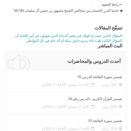
↩ رابط الفتوى :
◀ خدمة الدرر الحسان من مجالس الشيخ مشهور بن حسن آل سلمان.✍?✍?
تصفّح المقالات
السؤال الثاني عشر ما قولك في بعض الدعاة الذين يقولون في أمر اللحية أن…
السؤال الثالث هل دعاء زمزم خاص بمكة أم أنه عام في كل المواطن
البث المباشر
أحدث الدروس والمحاضرات
تفسير سورة الفاتحة الدرس 05
5442 زيارة
الأحد 13 شعبان 1447ﻫ 1-2-2026م
تفسير القرآن الكريم - الدرس رقم 04
5202 زيارة
الأحد 13 شعبان 1447ﻫ 1-2-2026م
تفسير سورة الفاتحة 03
5224 زيارة
الأحد 13 شعبان 1447ﻫ 1-2-2026م