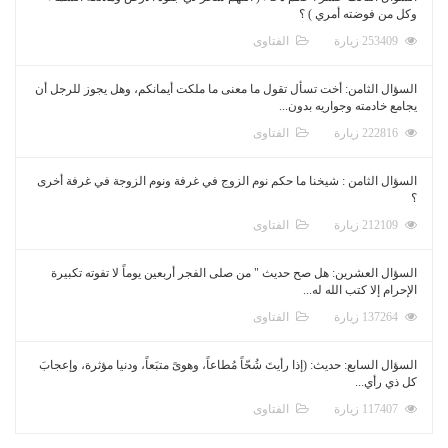
وكل من فوضته أمري ) ؟
253409 زيارة
الفتاوى
السؤال الثامن: أخت تسأل تقول ما معنى ما ملكت أيمانكم، وهل يجوز للرجل أن
يجامع خادمته وجواريه بدون...
222816 زيارة
الفتاوى
السؤال الثامن : شيخنا ما حكم نوم الزوج في غرفة ونوم الزوجة في غرفة أخرى
؟
212109 زيارة
الفتاوى
السؤال العشرين: هل صح حديث " من صلى الفجر أربعين يوماً لا تفوته تكبيرة
الإحرام إلا كتب الله له...
137264 زيارة
الفتاوى
السؤال السابع: حديث: (إذا رأيتَ شُحّاً مُطاعاً، وهوىً متبَعاً، ودنيا مؤثرة، وإعجابَ
كل ذي رأي...
117407 زيارة
الفتاوى