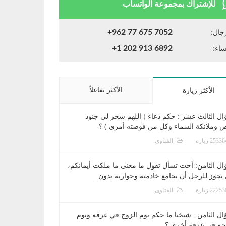
للإشتراك بمجموعة الواتساب
+962 77 675 7052
جال:
+1 202 913 6892
ساء:
الأكثر تفاعلاً
الأكثر زيارة
ال الثالث عشر : حكم دعاء ( اللهم سخر لي جنود
ض وملائكة السماء وكل من فوضته أمري ) ؟
الفتاوى
ال الثامن: أخت تسأل تقول ما معنى ما ملكت أيمانكم،
يجوز للرجل أن يجامع خادمته وجواريه بدون...
الفتاوى
ال الثامن : شيخنا ما حكم نوم الزوج في غرفة ونوم
جة في غرفة أخرى ؟