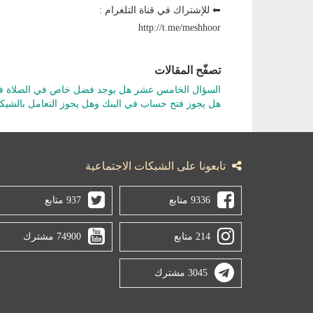
⬅ للإشتراك في قناة التلغرام :
http://t.me/meshhoor
تصفّح المقالات
السؤال الخامس عشر هل يوجد فضل خاص في الصلاة في
هل يجوز فتح حساب في البنك وهل يجوز التعامل بالشيك
تابعونا على الشبكات الاجتماعية
9336 متابع
937 متابع
214 متابع
74900 مشترك
3045 مشترك