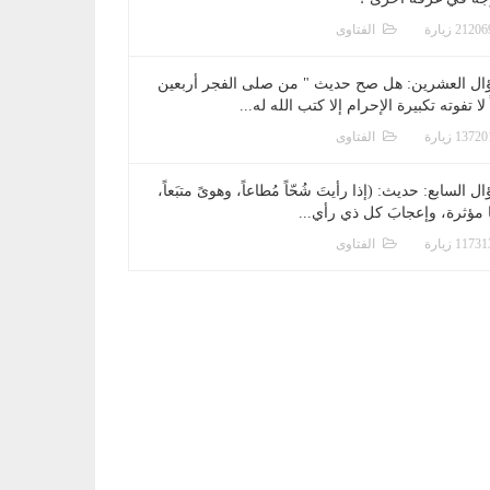
الفتاوى
ال العشرين: هل صح حديث " من صلى الفجر أربعين
 لا تفوته تكبيرة الإحرام إلا كتب الله له...
الفتاوى
ل السابع: حديث: (إذا رأيتَ شُحّاً مُطاعاً، وهوىً متبَعاً،
ا مؤثرة، وإعجابَ كل ذي رأي...
الفتاوى