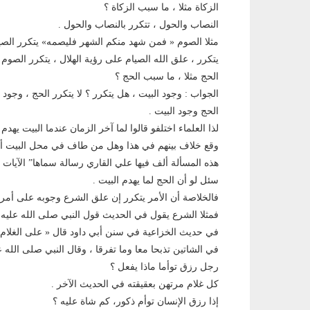
الزكاة مثلا ، ما سبب الزكاة ؟
النصاب والحول ، تتكرر بالنصاب والحول .
مثلا الصوم « فمن شهد منكم الشهر فليصمه» يتكرر الصيام
يتكرر ، علق الله الصيام على رؤية الهلال ، يتكرر الصوم 
الحج مثلا ، ما سبب الحج ؟
الجواب : وجود البيت ، هل يتكرر ؟ لا يتكرر الحج ، وجود
الحج وجود البيت .
لذا العلماء اختلفو قالوا لما آخر الزمان عندما البيت يه
وقع خلاف بينهم في هذا وهل من طاف في محل البيت أجز
هذه المسألة ألف فيها علي القاري رسالة سماها” الآيات
سئل لو أن الحج لما يهدم البيت .
فالخلاصة أن الأمر يتكرر إن علق الشرع وجوبه على أمر 
فمثلا الشرع يقول في الحديث قول النبي صلى الله عليه 
في حديث الخزاعية في سنن أبي داود قال « على الغلام شا
في الشاتين تذبحا معا وما تفرقا ، وقال النبي صلى الله 
رجل رزق توأما ماذا يفعل ؟
كل غلام مرتهن بعقيقته في الحديث الآخر .
إذا رزق الإنسان توأم ذكور، كم شاة عليه ؟