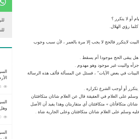
 أو لا يتكرر ؟
للر
كلما رؤي الهلال.
للن
 البيت لايتكرر فالحج لا يجب إلا مرة بالعمر ، لأن سبب وجوب
دم هل يبقى الحج موجودا أم يسقط .
أه والبيت غير موجود وهو مهدوم .
السؤ
 البينات في بعض الآيات” ، فسئل عن المسألة فألف هذه الرسالة
الأر
253364 زيارة
يتكرر أو أوجب الشرع تكراره .
وسلم على الغلام في العقيقة قال عن الغلام شاتان متكافئتان
السؤ
تان متكافأتان » متكافئتان أي متقاربتان وهذا يفيد أن الأصل
وهل 
عليه وسلم على الغلام شاتان متكافئتان وعلى الجارية شاة .
222530 زيارة
السؤ
الزو