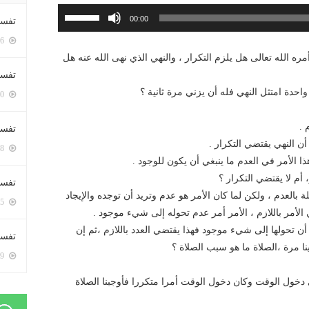
استخدم
00:00
تفسي
مفاتيح
5386 زيارة
الأسهم
مره الله تعالى هل يلزم التكرار ، والنهي الذي نهى الله عنه هل
أعلى/
تفسي
أسفل
واحدة امتثل النهي فله أن يزني مرة ثانية ؟
5150 زيارة
لزيادة
أو
 .
تفسير
خفض
أن النهي يقتضي التكرار .
5168 زيارة
مستوى
هذا الأمر في العدم ما ينبغي أن يكون للوجود .
الصوت.
أم لا يقتضي التكرار ؟
تفسير
 بالعدم ، ولكن لما كان الأمر هو عدم وتريد أن توجده والإيجاد
5055 زيارة
 الأمر باللازم ، الأمر أمر عدم تحوله إلى شيء موجود .
 أن تحولها إلى شيء موجود فهذا يقتضي العدد باللازم ،ثم إن
تفسير 
نا مرة ،الصلاة ما هو سبب الصلاة ؟
5169 زيارة
 دخول الوقت وكان دخول الوقت أمرا متكررا فأوجبنا الصلاة