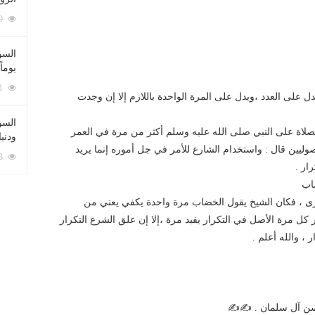
212069 زيارة
السؤ
يوماً
137201 زيارة
دل على العدد ،ويدل على المرة الواحدة باللازم إلا إن وجدت
السؤا
 الصلاة على النبي صلى الله عليه وسلم أكثر من مرة في العمر
ودني
وليين قال : واستخدام الشارع للأمر في جل أموره إنما يريد
117313 زيارة
ار .
ضاب
نصارى ، فكان الشيخ يقول الخضاب مرة واحدة يكفي يعني من
كل مرة الأصل في التكرار يفيد مرة ،إلا إن علق الشرع التكرار
، والله أعلم .
حسن آل سلمان . ✍✍