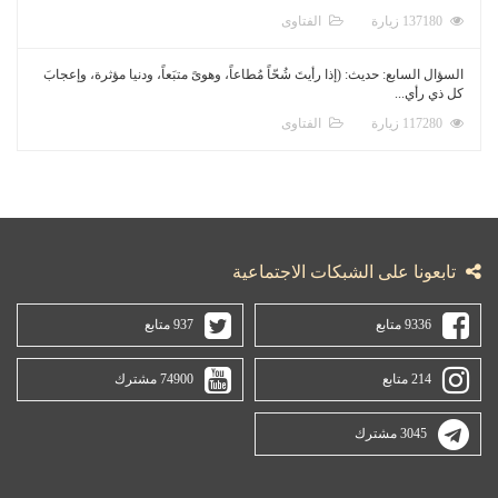
137180 زيارة
الفتاوى
السؤال السابع: حديث: (إذا رأيتَ شُحّاً مُطاعاً، وهوىً متبَعاً، ودنيا مؤثرة، وإعجابَ
كل ذي رأي...
117280 زيارة
الفتاوى
تابعونا على الشبكات الاجتماعية
9336 متابع
937 متابع
214 متابع
74900 مشترك
3045 مشترك