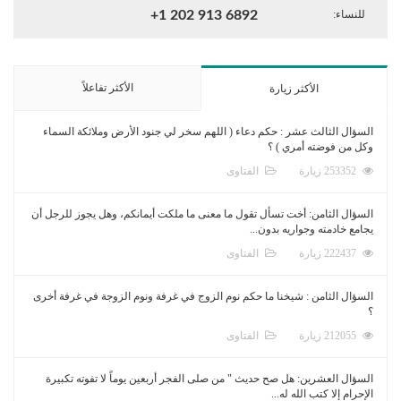
للنساء:
+1 202 913 6892
الأكثر تفاعلاً
الأكثر زيارة
السؤال الثالث عشر : حكم دعاء ( اللهم سخر لي جنود الأرض وملائكة السماء
وكل من فوضته أمري ) ؟
253352 زيارة
الفتاوى
السؤال الثامن: أخت تسأل تقول ما معنى ما ملكت أيمانكم، وهل يجوز للرجل أن
يجامع خادمته وجواريه بدون...
222437 زيارة
الفتاوى
السؤال الثامن : شيخنا ما حكم نوم الزوج في غرفة ونوم الزوجة في غرفة أخرى
؟
212055 زيارة
الفتاوى
السؤال العشرين: هل صح حديث " من صلى الفجر أربعين يوماً لا تفوته تكبيرة
الإحرام إلا كتب الله له...