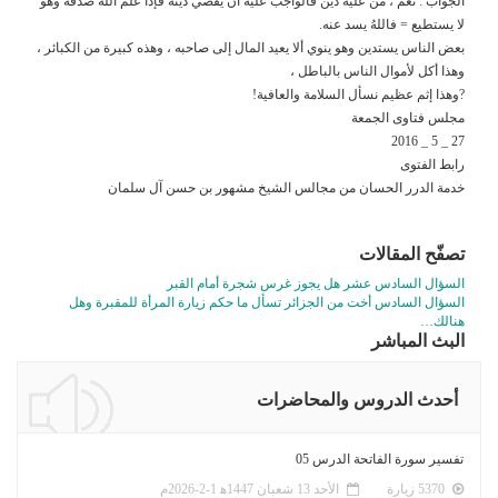
الجواب : نعم ، من عليه دين فالواجب عليه أن يقضي دينه فإذا علم الله صدقه وهو
لا يستطيع = فاللهُ يسد عنه.
بعض الناس يستدين وهو ينوي ألا يعيد المال إلى صاحبه ، وهذه كبيرة من الكبائر ،
وهذا أكل لأموال الناس بالباطل ،
?وهذا إثم عظيم نسأل السلامة والعافية!
مجلس فتاوى الجمعة
27 _ 5 _ 2016
رابط الفتوى
خدمة الدرر الحسان من مجالس الشيخ مشهور بن حسن آل سلمان
تصفّح المقالات
السؤال السادس عشر هل يجوز غرس شجرة أمام القبر
السؤال السادس أخت من الجزائر تسأل ما حكم زيارة المرأة للمقبرة وهل
هنالك…
البث المباشر
أحدث الدروس والمحاضرات
تفسير سورة الفاتحة الدرس 05
5370 زيارة
الأحد 13 شعبان 1447ﻫ 1-2-2026م