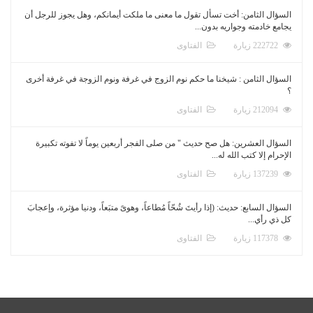
السؤال الثامن: أخت تسأل تقول ما معنى ما ملكت أيمانكم، وهل يجوز للرجل أن
يجامع خادمته وجواريه بدون...
222722 زيارة
الفتاوى
السؤال الثامن : شيخنا ما حكم نوم الزوج في غرفة ونوم الزوجة في غرفة أخرى
؟
212094 زيارة
الفتاوى
السؤال العشرين: هل صح حديث " من صلى الفجر أربعين يوماً لا تفوته تكبيرة
الإحرام إلا كتب الله له...
137239 زيارة
الفتاوى
السؤال السابع: حديث: (إذا رأيتَ شُحّاً مُطاعاً، وهوىً متبَعاً، ودنيا مؤثرة، وإعجابَ
كل ذي رأي...
117378 زيارة
الفتاوى