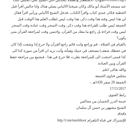
عند مسجد الأستاذ أبو مالك وكان شيخنا الالباني يصلي هناك وانا جالس اقرأ قبل
الخطبة فكان عندي كتاب واقرأ الكتاب ،فدخل الشيخ الألباني ورآني اقرأ فقال
لي هذا ليس وقته هذا وقت ذكر، هذا وقت ليس لطلب العلم هذا الوقت قبل
الجمعة ليس طلب للقراءة هذا وقت ذكر، وقت السحر وقت عبادة وقت السحر
ليس وقت قراءة بل راجع ما معك من القرآن، واحسن وقت لمراجعة القرآن متى
يكون؟
بالقيام في الصلاة ، قم وراجع وانت قائم راجع القرآن ولا حرج إذا وضعت (إذا كان
في حفظك ضعف) مصحف في جيبك وهيأته وأنت تريد ان اقرأ من سورة كذا الى
كذا فمتى احتجت الى للمراجعة نظرت فلا حرج في هذا ، فيجمع بين مراجعة حفظ
القرآن وبين العبادة.
والله تعالى اعلم
مجلس فتاوى الجمعة
الجمعة 28 صفر 1438هـ –
17/11/2017
رابط الفتوى
خدمة الدرر الحسان من مجالس
الشيخ مشهور بن حسن آل سلمان
✍✍
للإشتراك في قناة التلغرام http://t.me/meshhoor