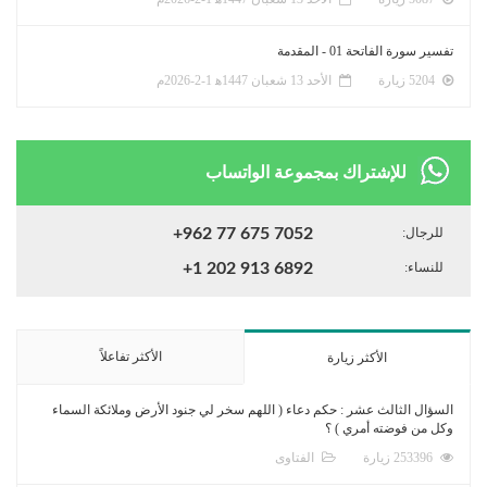
تفسير سورة الفاتحة 01 - المقدمة
5204 زيارة
الأحد 13 شعبان 1447ﻫ 1-2-2026م
للإشتراك بمجموعة الواتساب
للرجال:
+962 77 675 7052
للنساء:
+1 202 913 6892
الأكثر تفاعلاً
الأكثر زيارة
السؤال الثالث عشر : حكم دعاء ( اللهم سخر لي جنود الأرض وملائكة السماء
وكل من فوضته أمري ) ؟
253396 زيارة
الفتاوى