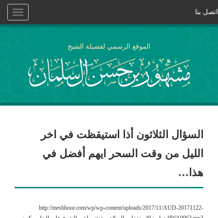
اتصل بنا
Toggle
vigation
الموقع الرسمي لفضيلة الشيخ
السؤال الثلاثون أذا استيقظت في اخر
الليل من وقت السحر ايهم أفضل في
هذا…
http://meshhoor.com/wp/wp-content/uploads/2017/11/AUD-20171122-
WA0063.mp3الجواب: الاستغفار والصلاة ،يحدثني اخي الشيخ علي الحلبي كنت