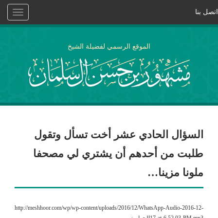
اتصل بنا
Toggle
vigation
الموقع الرسمي لفضيلة الشيخ
السؤال الحادي عشر أخت تسأل وتقول
طلبت من أحدهم أن يشتري لي مصحفا
ملونا مزينا…
http://meshhoor.com/wp/wp-content/uploads/2016/12/WhatsApp-Audio-2016-12-
17-at-6.52.03-PM.mp3الجواب: