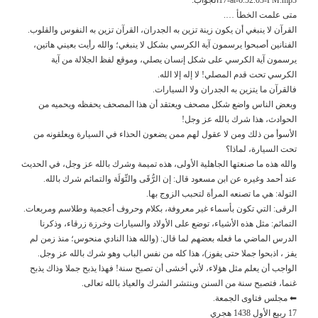
متى علمت الخطأ ….
القرآن لا ينبغي أن يكون زينة تزين به الجدران، القرآن تزين به النفوس والقلوب.
الفنانين أصبحوا يرسمون آية الكرسي بشكل لا ينبغي؛ والله رأيت بعيني هاتين،
يرسمون آية الكرسي على شكل إنسان يصلي، وموقع لفظ الجلالة من آية
الكرسي تحت قدم المصلي! لا إله إلا الله.
فالقرآن ما يتزين به الجدران ولا السيارات.
وبعض الناس واضع شكل مصحف ويعتقد أن هذا المصحف يحفظه ويحميه من
الحوادث، هذا شرك بالله عز وجل!
الأسوأ من ذلك ومن لا عقول لهم ممن يضعون الحذاء في السيارة ويعلقونه من
تحت السيارة، لماذا؟
والله هذه ما صنعتها الجاهلية الأولى، هذه تميمة وشرك بالله عز وجل، في الحديث
عند أحمد وغيره عن ابن مسعود قال: إن الرُّقَى والتِّوَلَة والتمائم شرك بالله.
التولة: هي ما تصنعه المرأة لتحبب الزوج بها.
الرقى: التي تكون بأسماء غير معروفة، بكلام وحروف أعجمية وطلاسم ومربعات.
التمائم: مثل هذه الأشياء، توضع على الأولاد والسيارات وخرزة زرقاء، وذكرنا
الدرس الماضي ما فعله بعضهم لما قال: (والله هذا النادي منحوس؛ منذ زمن لم
يفز ، اذبحوا جملا حتى يفوز)، هذا كله من نفس الباب وهو شرك بالله عز وجل.
الواجب أن يعلم مثل هؤلاء، لأني أخشى أن تصبح سنة! فهذا يذبح جملا وذاك يذبح
غنما، فتصبح سنة من السنن وينتشر الشرك والعياذ بالله تعالى.
⬅ مجلس فتاوى الجمعة.
17 ربيع الأول 1438 هجري