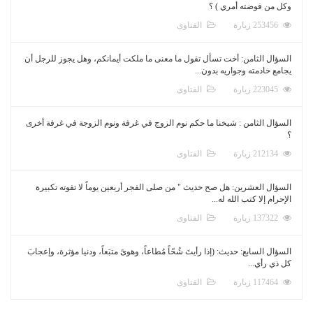
وكل من فوضته أمري ) ؟
253456 زيارة
الفتاوى
السؤال الثامن: أخت تسأل تقول ما معنى ما ملكت أيمانكم، وهل يجوز للرجل أن
يجامع خادمته وجواريه بدون...
223045 زيارة
الفتاوى
السؤال الثامن : شيخنا ما حكم نوم الزوج في غرفة ونوم الزوجة في غرفة أخرى
؟
212134 زيارة
الفتاوى
السؤال العشرين: هل صح حديث " من صلى الفجر أربعين يوماً لا تفوته تكبيرة
الإحرام إلا كتب الله له...
137322 زيارة
الفتاوى
السؤال السابع: حديث: (إذا رأيتَ شُحّاً مُطاعاً، وهوىً متبَعاً، ودنيا مؤثرة، وإعجابَ
كل ذي رأي...
117464 زيارة
الفتاوى