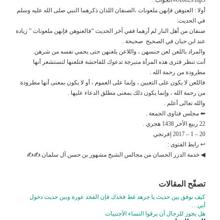
أولا : العنوهن فإنهن ملعونات ،الصنفان اللذان ذكرهما النبي صلى الله عليه وسلم
في الحديث:
صنفان من أهل النار لم أرهما ففي آخر الحديث “فالعنوهن فإنهن ملعونات ” زيادة
عند ابن حبان في الصحيح صحيحة .
والمراد باللعن لعن جنسهن ، واللاعن يلعنهن حتى يحمي نفسه من شرهن.
أنت تنظر فترى هذه المرأة متبرجة تدعوك للفاحشة فتلعنها لتستشعر أنها
مطرودة من رحمة الله .
فاللعن لا يكون على التعيين ، وإنما على العموم ، أو لا يكون بمعنى أنها مطرودة
من رحمة الله ، وإنما يكون ذلك بمعنى مطلق الدعاء عليها .
والله تعالى أعلم .
⬅ مجلس فتاوى الجمعة .
22 ربيع الأخر 1438 هجري .
20 – 1 – 2017 إفرنجي
↩ رابط الفتوى :
◀ خدمة الدرر الحسان من مجالس الشيخ مشهور بن حسن آل سلمان.✍✍
تصفّح المقالات
كيف نوفق بين حديث يا جرهد غط فخذك فإن الفخذ عورة وبين حديث دخول
أبي…
هل يجوز للرجال أن يرقوا النساء الأجنبيات