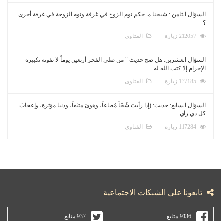
السؤال الثامن : شيخنا ما حكم نوم الزوج في غرفة ونوم الزوجة في غرفة أخرى
؟
212057 زيارة
الفتاوى
السؤال العشرين: هل صح حديث " من صلى الفجر أربعين يوماً لا تفوته تكبيرة
الإحرام إلا كتب الله له...
137185 زيارة
الفتاوى
السؤال السابع: حديث: (إذا رأيتَ شُحّاً مُطاعاً، وهوىً متبَعاً، ودنيا مؤثرة، وإعجابَ
كل ذي رأي...
117284 زيارة
الفتاوى
تابعونا على الشبكات الاجتماعية
9336 متابع
937 متابع