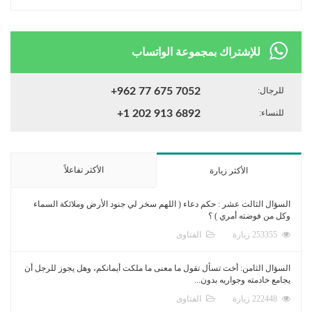
للإشتراك بمجموعة الواتساب
للرجال:
+962 77 675 7052
للنساء:
+1 202 913 6892
الأكثر تفاعلاً
الأكثر زيارة
السؤال الثالث عشر : حكم دعاء ( اللهم سخر لي جنود الأرض وملائكة السماء
وكل من فوضته أمري ) ؟
253355 زيارة
الفتاوى
السؤال الثامن: أخت تسأل تقول ما معنى ما ملكت أيمانكم، وهل يجوز للرجل أن
يجامع خادمته وجواريه بدون...
222448 زيارة
الفتاوى