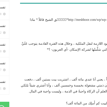
تفسي
5388 زيارة
http://meshhoor.com/wp/wp-content/uploads/2017/04/AUD-20170423-WA0043.mp3*عٙلّٙق الشيخ قائلاً:* ماذا
تفسي
5152 زيارة
د اللازمة لنقل الملكية ، وخلال هذه الفترة القادمة يتوجب عَلَيَّ
تفسير
تي سَلَّمتُها لشركة الإسكان -أي العربون- ؟*
5170 زيارة
تفسير
5057 زيارة
 ، يعني أنا عندي مائة ألف ، اشتريت بيت بستين ألف ، دفعت
تفسير 
 ذمتي مشغولة بخمسة وخمسين ألف ، وأنا أشتري شيئاً مُلكي
5171 زيارة
ل العلم أن الزكاة واجبةٌ في الذمة ، وليست واجبة في المال.
لبيت كم أَملِك من المائة ألف؟