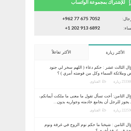
للإشتراك بمجموعة الواتساب
+962 77 675 7052
جال:
+1 202 913 6892
ساء:
الأكثر تفاعلاً
الأكثر زيارة
ال الثالث عشر : حكم دعاء ( اللهم سخر لي جنود
ض وملائكة السماء وكل من فوضته أمري ) ؟
الفتاوى
ال الثامن: أخت تسأل تقول ما معنى ما ملكت أيمانكم،
يجوز للرجل أن يجامع خادمته وجواريه بدون...
الفتاوى
ال الثامن : شيخنا ما حكم نوم الزوج في غرفة ونوم
جة في غرفة أخرى ؟