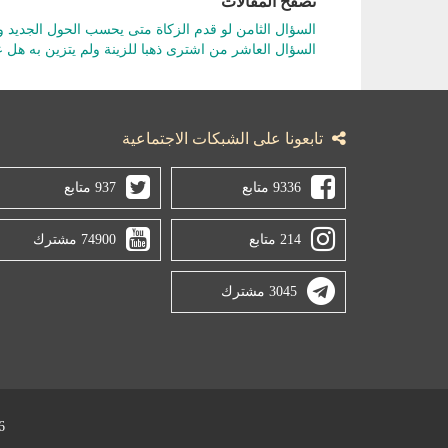
تصفّح المقالات
السؤال الثامن لو قدم الزكاة متى يحسب الحول الجديد و
السؤال العاشر من اشترى ذهبا للزينة ولم يتزين به هل ع
تابعونا على الشبكات الاجتماعية
9336 متابع
937 متابع
214 متابع
74900 مشترك
3045 مشترك
2026 © جميع