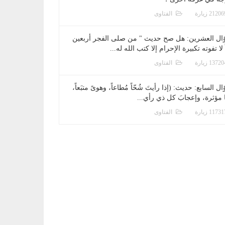
الفتاوى
ال العشرين: هل صح حديث " من صلى الفجر أربعين
 لا تفوته تكبيرة الإحرام إلا كتب الله له...
الفتاوى
ل السابع: حديث: (إذا رأيتَ شُحّاً مُطاعاً، وهوىً متبَعاً،
ا مؤثرة، وإعجابَ كل ذي رأي...
الفتاوى