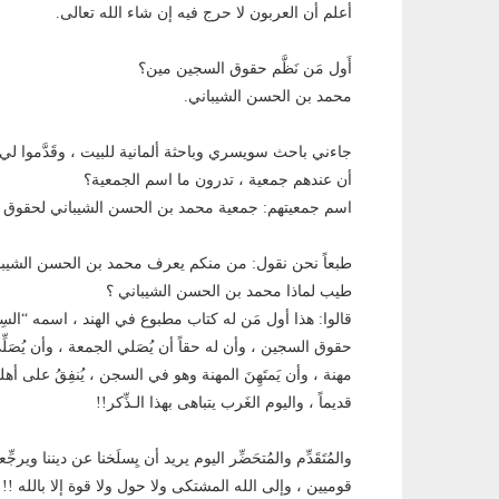
أعلم أن العربون لا حرج فيه إن شاء الله تعالى.
أَول مَن نَظَّم حقوق السجين مين؟
محمد بن الحسن الشيباني.
جاءني باحث سويسري وباحثة ألمانية للبيت ، وقَدَّمو
أن عندهم جمعية ، تدرون ما اسم الجمعية؟
اسم جمعيتهم: جمعية محمد بن الحسن الشيباني لحقوق 
طبعاً نحن نقول: من منكم يعرف محمد بن الحسن الشيبا
طيب لماذا محمد بن الحسن الشيباني ؟
قالوا: هذا أول مَن له كتاب مطبوع في الهند ، اسمه “السِيّ
حقوق السجين ، وأن له حقاً أن يُصَلي الجمعة ، وأن يُصَلِّيَ
مهنة ، وأن يَمتَهِنَ المهنة وهو في السجن ، يُنفِقُ على 
قديماً ، واليوم الغَرب يتباهى بهذا الـذِّكر!!
والمُتَقَدِّم والمُتحَضِّر اليوم يريد أن يِسلَخنا عن ديننا و
قوميين ، وإلى الله المشتكى ولا حول ولا قوة إلا بالله !!