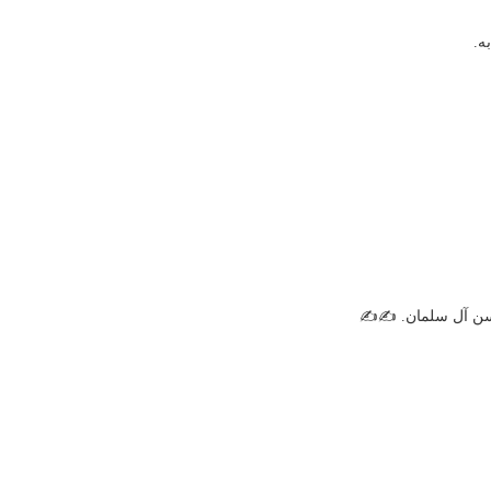
ه.
حسن آل سلمان. ✍✍