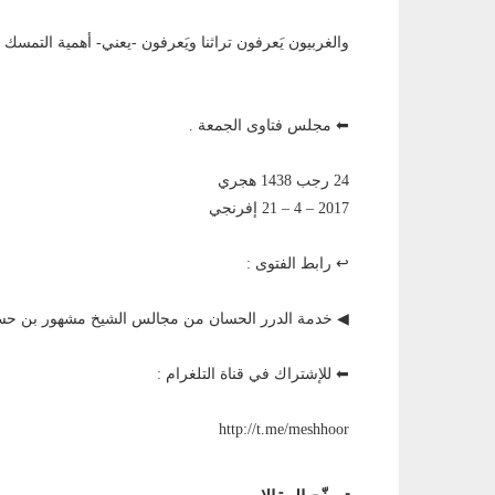
والغربيون يَعرفون تراثنا ويَعرفون -يعني- أهمية التمسك ب
⬅ مجلس فتاوى الجمعة .
24 رجب 1438 هجري
2017 – 4 – 21 إفرنجي
↩ رابط الفتوى :
◀ خدمة الدرر الحسان من مجالس الشيخ مشهور بن 
⬅ للإشتراك في قناة التلغرام :
http://t.me/meshhoor