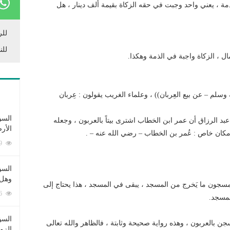
ذمة ، يعني واحد وجبت في حقه الزكاة بقيمة ألف دينار ، هل
للر
للن
ل ، الزكاة واجبة في الذمة وهكذا.
سلم – عن بيع العِربان)) ، وعلماء الغريب يقولون : عِربان
السؤ
د الرزاق أن عمر ابن الخطاب اشترى بيتاً بالعربون ، وجعله
الأر
 مكان خاص : عُمر بن الخطاب – رضي الله عنه – .
253369 زيارة
السؤ
وهل 
مسجون ما يَخرج من المسجد ، يبقى في المسجد ، هذا يحتاج إلى
222536 زيارة
لمسجد.
السؤ
لسجن بالعربون ، وهذه رواية صحيحة وثابتة ، فالظاهر والله تعالى
الزو