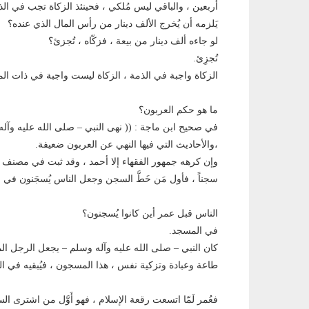
أربعين ، والباقي ليس مُلكي ، فحينئذ الزكاة تجب في ال
يَلزمه أن يُخرج الألف دينار من رأس المال الذي عنده؟
لو جاءه ألف دينار من بيعة ، فزكّاه ، تُجزئ؟
تُجزِئ.
الزكاة واجبة في الذمة ، الزكاة ليست واجبة في ذات الما
ما هو حكم العربون؟
في صحيح ابن ماجة : (( نهى النبي – صلى الله عليه وآله و
،والأحاديث التي فيها النهي عن العربون ضعيفة.
وإن كرهه جمهور الفقهاء إلا أحمد ، وقد ثبت في مصنف عب
سجناً ، فأول مَن خَطَّ السجن وجعل الناس يُسجَنون في
الناس قبل عمر أين كانوا يُسجنون؟
في المسجد.
كان النبي – صلى الله عليه وآله وسلم – يجعل الرجل ال
طاعة وعبادة وتزكية نفس ، هذا المسجون ، فيُبقيه في ا
فعُمر لَمّا اتسعت رقعة الإسلام ، فهو أَوَّل من اشترى ا