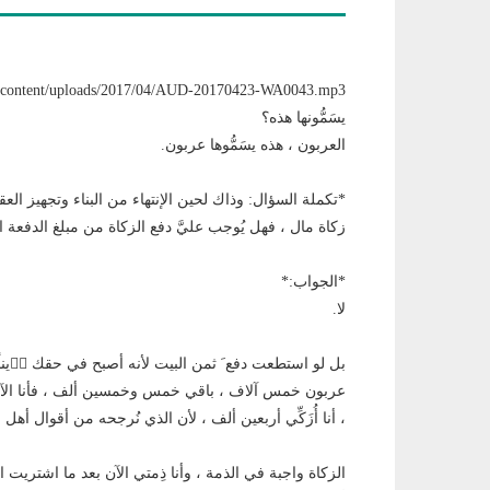
يسَمُّونها هذه؟
العربون ، هذه يسَمُّوها عربون.
*تكملة السؤال: وذاك لحين الإنتهاء من البناء وتجهيز العقو
زكاة مال ، فهل يُوجب عليَّ دفع الزكاة من مبلغ الدفعة ال
*الجواب:*
لا.
بل لو استطعت دفع َ ثمن البيت لأنه أصبح في حقك دٙيناً
عربون خمس آلاف ، باقي خمس وخمسين ألف ، فأنا الآن
، أنا أُزَكِّي أربعين ألف ، لأن الذي نُرجحه من أقوال أه
الزكاة واجبة في الذمة ، وأنا ذِمتي الآن بعد ما اشتريت ا