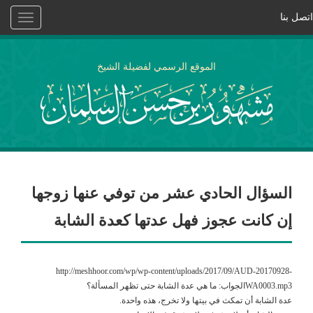
اتصل بنا
Toggle
vigation
الموقع الرسمي لفضيلة الشيخ
السؤال الحادي عشر من توفي عنها زوجها
إن كانت عجوز فهل عدتها كعدة الشابة
http://meshhoor.com/wp/wp-content/uploads/2017/09/AUD-20170928-
WA0003.mp3الجواب: ما هي عدة الشابة حتى تظهر المسألة؟
عدة الشابة أن تمكث في بيتها ولا تخرج، هذه واحدة.