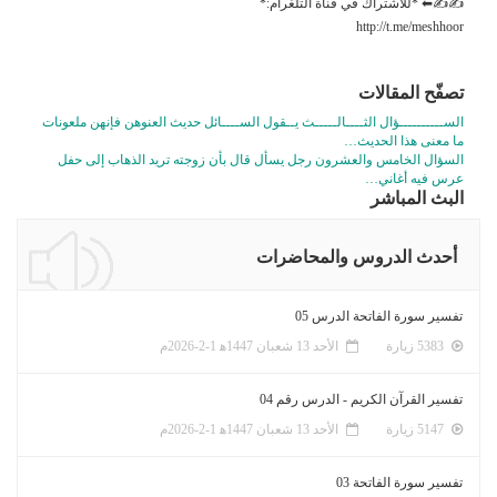
✍✍⬅ *للاشتراك في قناة التلغرام:*
http://t.me/meshhoor
تصفّح المقالات
الســــــــــؤال الثــــالـــــث يــقول الســــائل حديث العنوهن فإنهن ملعونات
ما معنى هذا الحديث…
السؤال الخامس والعشرون رجل يسأل قال بأن زوجته تريد الذهاب إلى حفل
عرس فيه أغاني…
البث المباشر
أحدث الدروس والمحاضرات
تفسير سورة الفاتحة الدرس 05
5383 زيارة
الأحد 13 شعبان 1447ﻫ 1-2-2026م
تفسير القرآن الكريم - الدرس رقم 04
5147 زيارة
الأحد 13 شعبان 1447ﻫ 1-2-2026م
تفسير سورة الفاتحة 03