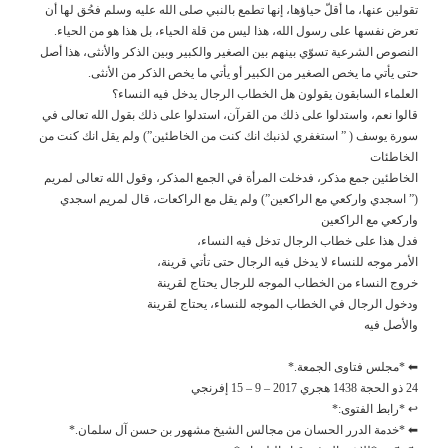
تقولين عنها، ما أقلّ حياؤها، إنها تطمع بالنبي صلى الله عليه وسلم فحُق لها أن
تعرض نفسها على رسول الله، هذا ليس من قلة الحياء، بل هذا هو من الحياء.
النصوص الشرعية تسوّي بينهم بين الصغير والكبير وبين الذكر والأنثى، هذا أصل
حتى يأتي ما يخص الصغير من الكبير أو يأتي ما يخص الذكر من الأنثى.
العلماء السابقون يقولون هل الخطاب الرجال يدخل فيه النساء؟
قالوا نعم، واستدلوا على ذلك من القرآن، استدلوا على ذلك بقول الله تعالى في
سورة يوسف ( ” استغفري لذنبك انك كنت من الخاطئين”) ولم يقل انك كنت من
الخاطئات
الخاطئين جمع مذكر، فدخلت المرأة في الجمع المذكر، وقول الله تعالى لمريم
(” اسجدي واركعي مع الراكعين”) ولم يقل مع الراكعات، قال لمريم اسجدي
واركعي مع الراكعين
فدل هذا على خطاب الرجال تدخل فيه النساء،
الأمر موجه للنساء لا يدخل فيه الرجال حتى تأتي قرينة،
خروج النساء من الخطاب الموجه للرجال يحتاج لقرينة
ودخول الرجال في الخطاب الموجه للنساء، يحتاج لقرينة
والأصل فيه
⬅ *مجلس فتاوى الجمعة.*
24 ذو الحجة 1438 هجري 2017 – 9 – 15 إفرنجي
↩ *رابط الفتوى:*
⬅ *خدمة الدرر الحسان من مجالس الشيخ مشهور بن حسن آل سلمان.*