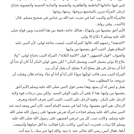
تلبي فيها حاجاتها الباطنية والظاهرية والنفسية والمادية الحسية والمعنوية تحتاج
لرجل، المرأة تتزين بالمجتمع بزوجها، زينتها زوجها.
فالمرأة الأيم والثيب كما في حديث عبد الله بن عباس في صحيح مسلم، قال:
((الثيب_ وفي رواية_
الأيم أحق بنفسها من وليها)).، هنالك حاجة دقيقة بين هذا الحديث وبين قوله صلى
الله عليه وسلم لا نكاح إلا بولي.
*الحنفية* رحمهم الله، قالوا: المرأة الثيب ليست بحاجة لولي، لأن النبي عليه
السلام يقول: الثيب أحق بنفسها من وليها.
والصواب *قول الجمهور،* قول *الائمة الثلاثة*، المرأة الثيب تحتاج لولي، *ولا
نكاح إلا بولي يشمل الثيب ويشمل البكر،* لكن يجوز لولي البكر أباً كان أو جداً أو
أخاً أن يتدخل في هل يصلح أم لا يصلح، أن يقبل أو أن يرد.
المرأة الثيب متى قالت لوليّها سواءً كان أبا أو أخا أو جدّا، وجاءه فلان وقبلت أن
تتزوجه، ما المطلوب منه؟
يقبل و ليس له أن يمنع، وهذا معنى قول النبي صلى الله عليه وسلم الأيم أحق
بنفسها​ من وليها، هذا لا يلغي أن يكون الولي السيد، ولكن يبين درجات قوة ولاية
الرجل على البكر ، وقوة الرجل على الثيب، الثيب التي تعرف الحياة وتعرف
الرجال، هي أحق بنفسها، ولذا كما في مسند الإمام أحمد، كان أنس ومعه ابنته عند
النبي صلى الله عليه وسلم فجاءت امرأة تعرض نفسها على رسول الله صلى الله
عليه وسلم، وكانت ثيب، كل من عرضن أنفسهن على رسول الله صلى الله عليه
وسلم كنّا ثيبات، فحزنت ابنة أنس، وكانت بكرا فقالت: ما أقل حياؤها وأسمعت
أباها، فقال أنس رضي الله تعالى عنه: يا بنية، والله إنها خير منك، يا بنية أنت