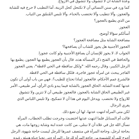
وعدة الشابة أن لا تتشوف ولا تتشوق في الازواج.
كما ورد في سنن النسائي أن لا تكتحل كحل الزينة، أما التطبب لا حرج فيه للشابة
والعجوز، وألا تتطيب وألا تختضب بالحناء، وألا تلبس المُنمّق من الثياب.
من الذي يطمع بالعجوز؟
العجوز.
أسألكم سؤالا أوضح،
مصافحة الشابة مثل مصافحة العجوز؟
العجوز الأجنبية هل يجوز للشاب أن يصافحها؟
الجواب لا، لا يجوز للإنسان أن يصافح الأجنبية ولو كانت عجوزا.
والحافظ في الفتح ذكر المسألة هذه، قال بأن العجوز يطمع بها العجوز، يطمع بها
الرجل الكبير، وقال رحمه الله: *ولكل ساقطة في الحي لاقطة*، يعني العجوز
الفاجر يبحث عن امرأة عجوز فاجرة، فلكل ساقطة في الحي لاقطة.
فالشرع عمم الأحكام، فالعجوز لماذا تحتاج للطيب؟، فهي من باب أولى أن تكون
عدتها كعدة الشابة، الحاق العجوز بالشابة فيما يبدو بادي الرأي، أمر طبيعي، الأمر
غير الطبيعي الحاق الشابة بالعجوز، فالعجوز طبيعي أن لا تتزين ولا تتشوق
للازواج ولا تختضب. ويدخل اليوم في هذا أن لا تتمكيج، ولا تلبس اللباس الذي
يغري الرجال.
لكن متى المرأة انتهت عدتها، لها أن تضع ذلك.
قالت أم السنابل فلما انتهت عدتها اختضبت وخرجت تطلب الخطاب، المرأة
نسأل الله جل في علاه أن لا نبتلى، من كانت عنده ابنة وشابة زوجها مات، هي
بحاجة لرجل، وحاجة المرأة في منتصف عمرها للرجل ليست حاجة شهوة، الرجل
أحوج للمرأة للشهوة من حاجة المرأة للرجل، المرأة حتى تحيا حياة هنيئة رغيدة