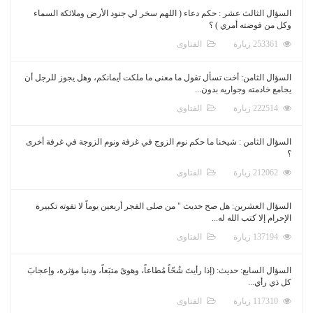
السؤال الثالث عشر : حكم دعاء ( اللهم سخر لي جنود الأرض وملائكة السماء
وكل من فوضته أمري ) ؟
253361 زيارة
الفتاوى
السؤال الثامن: أخت تسأل تقول ما معنى ما ملكت أيمانكم، وهل يجوز للرجل أن
يجامع خادمته وجواريه بدون...
222514 زيارة
الفتاوى
السؤال الثامن : شيخنا ما حكم نوم الزوج في غرفة ونوم الزوجة في غرفة أخرى
؟
212062 زيارة
الفتاوى
السؤال العشرين: هل صح حديث " من صلى الفجر أربعين يوماً لا تفوته تكبيرة
الإحرام إلا كتب الله له...
137194 زيارة
الفتاوى
السؤال السابع: حديث: (إذا رأيتَ شُحّاً مُطاعاً، وهوىً متبَعاً، ودنيا مؤثرة، وإعجابَ
كل ذي رأي...
117310 زيارة
الفتاوى