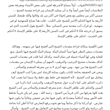
WA0055.mp3الجواب : أولاً سماع الأشرطة تُعين على بعض الأشياء ومعرفة بعض
الملابسات أيضاً تعين أيضاً ولا بد أن يمتلئ الإنسان من قراءة مقدمة الشيخ – ،
ضمني أكثر من مجلس مع بعض إخوانا في أكثر من بلد وقالوا والله طبعتك للسنن
الأربعة ما فيها الحكم الأخير للشيخ على الكتب ، قلت هذا ضياع للمنهجية لو في
منهجية ، لو قرأت أنت مقدمة سنن النسائي -مثلاً – الشيخ يقول الحديث الذي لم
يسبق أن خرجته فأنا لا أحكم في كتب السنن الأربعة إلا على ظاهر الإسناد لا أحكم
على الحديث ، احكم على ظاهر الإسناد .
فمن الأهمية بمكانة قراءة مقدمات الشيخ التي أفصح فيها عن منهجه ، وهنالك
مقدمات ينبغي النظر فيها جيداً كتمام المنَّة، وتمام المنَّة للشيخ فيها تأصيل بديع
للغاية وفي لها أشياء جميلة في تمام المنة، وكذلك كما قلت في مقدمات السنن
كذلك مقدمات صحيح الترغيب والترهيب ،المهم أن يمتلىء الإنسان من مقدمات
كتب الشيخ هذا من جهة ، ومن جهة أخرى لا بد من معرفة المتقدم والمتأخر ،
ونحن في الحقيقة بحاجة لكتاب يكون بمثابة الإرشاد لمن يقرأ كتب الشيخ كيف
يتعامل مع كتب الشيخ ، لأنه الحقيقة في خلط يقع ،خلط ولا سيما لما يغيب كما
ذكرت الحكم على كما ذكرت حول صحيح الترهيب والترغيب كما ذكرنا عن
السنن والحكم على ظاهر الإسناد ،عدم معرفة المتقدم والمتأخر من كتب الشيخ
هذه كلها يعرفها من كان قريباً من الشيخ – رحمه الله – ومن لم يكن قريباً تختلط
عليه الأمور ويجد أحكاماً متعددةً قد يكون فيها تعارض حقيقي وغالباً ما يكون فيها
تعارض ، لو أدركنا ما ذُكرَ سابقاً وما هو نحوه يرفع التعارض لذا أنا أظن أننا بحاجة
إلى دراسة ولو كانت موجزة يسيرة مفاتيح في التعامل مع كتب الشيخ – وأسأل