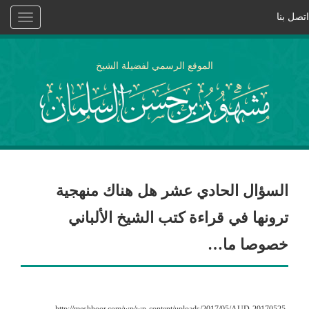
اتصل بنا
Toggle
vigation
الموقع الرسمي لفضيلة الشيخ
السؤال الحادي عشر هل هناك منهجية
ترونها في قراءة كتب الشيخ الألباني
خصوصا ما…
http://meshhoor.com/wp/wp-content/uploads/2017/05/AUD-20170525-