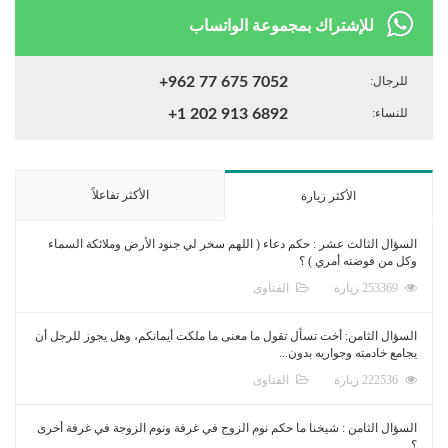
للإشتراك بمجموعة الواتساب
للرجال:
+962 77 675 7052
للنساء:
+1 202 913 6892
الأكثر تفاعلاً
الأكثر زيارة
السؤال الثالث عشر : حكم دعاء ( اللهم سخر لي جنود الأرض وملائكة السماء
وكل من فوضته أمري ) ؟
253369 زيارة
الفتاوى
السؤال الثامن: أخت تسأل تقول ما معنى ما ملكت أيمانكم، وهل يجوز للرجل أن
يجامع خادمته وجواريه بدون...
222536 زيارة
الفتاوى
السؤال الثامن : شيخنا ما حكم نوم الزوج في غرفة ونوم الزوجة في غرفة أخرى
؟