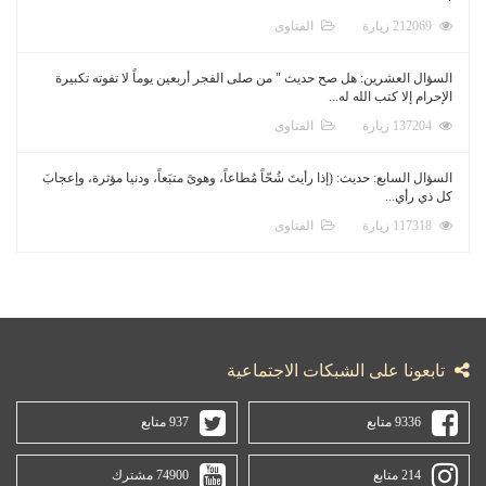
212069 زيارة
الفتاوى
السؤال العشرين: هل صح حديث " من صلى الفجر أربعين يوماً لا تفوته تكبيرة
الإحرام إلا كتب الله له...
137204 زيارة
الفتاوى
السؤال السابع: حديث: (إذا رأيتَ شُحّاً مُطاعاً، وهوىً متبَعاً، ودنيا مؤثرة، وإعجابَ
كل ذي رأي...
117318 زيارة
الفتاوى
تابعونا على الشبكات الاجتماعية
9336 متابع
937 متابع
214 متابع
74900 مشترك