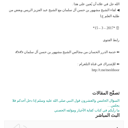
الله جل في علاه أن يُعين على هذا .
◀ لقاء الشيخ مشهور بن حسن آل سلمان مع الشيخ عبد العزيز الريس وبعض من
طلبة العلم ج1
⏰ *2017 – 3 – 15*
رابط الفتوى
⬅ خدمة الدرر الحسان من مجالس الشيخ مشهور بن حسن آل سلمان ✍✍
⬅ للإشتراك في قناة التلغرام :
http://t.me/meshhoor
تصفّح المقالات
السؤال الخامس والعشرون قول النبي صلى الله عليه وسلم إذا دخل أحدكم فلا
يجلس…
ما رأيكم في كتاب كفاية الأخيار ومؤلفه الحصني
البث المباشر