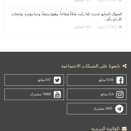
السؤال السابع: حديث: (إذا رأيتَ شُحّاً مُطاعاً، وهوىً متبَعاً، ودنيا مؤثرة، وإعجابَ
كل ذي رأي...
117313 زيارة
الفتاوى
تابعونا على الشبكات الاجتماعية
9336 متابع
937 متابع
214 متابع
74900 مشترك
3045 مشترك
القائمة البريدية