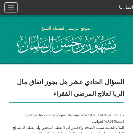
اتصل بنا
Toggle
vigation
الموقع الرسمي لفضيلة الشيخ
السؤال الحادي عشر هل يجوز انفاق مال
الربا لعلاج المرضى الفقراء
http://meshhoor.com/wp/wp-content/uploads/2017/10/AUD-20171031-
WA0146.mp3الجواب :
المال الخبيث سبيله الصدقة والأحسن أن لا يعطى لشخص وأن يعطى للمصالح