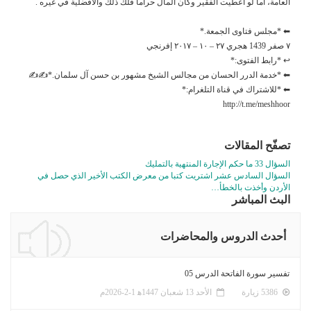
العامة، أما لو أعطيت الفقير وكان المال حراما فلك ذلك والأفضلية في غيره .
⬅ *مجلس فتاوى الجمعة.*
٧ صفر 1439 هجري ٢٧ – ١٠ – ٢٠١٧ إفرنجي
↩ *رابط الفتوى:*
⬅ *خدمة الدرر الحسان من مجالس الشيخ مشهور بن حسن آل سلمان.*✍✍
⬅ *للاشتراك في قناة التلغرام:*
http://t.me/meshhoor
تصفّح المقالات
السؤال 33 ما حكم الإجارة المنتهية بالتمليك
السؤال السادس عشر اشتريت كتبا من معرض الكتب الأخير الذي حصل في
الأردن وأخذت بالخطأ…
البث المباشر
أحدث الدروس والمحاضرات
تفسير سورة الفاتحة الدرس 05
5386 زيارة
الأحد 13 شعبان 1447ﻫ 1-2-2026م