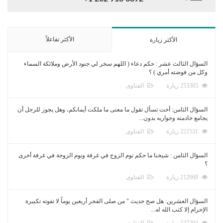
الأكثر تفاعلاً
الأكثر زيارة
السؤال الثالث عشر : حكم دعاء ( اللهم سخر لي جنود الأرض وملائكة السماء
وكل من فوضته أمري ) ؟
253365 زيارة
الفتاوى
السؤال الثامن: أخت تسأل تقول ما معنى ما ملكت أيمانكم، وهل يجوز للرجل أن
يجامع خادمته وجواريه بدون...
222531 زيارة
الفتاوى
السؤال الثامن : شيخنا ما حكم نوم الزوج في غرفة ونوم الزوجة في غرفة أخرى
؟
212069 زيارة
الفتاوى
السؤال العشرين: هل صح حديث " من صلى الفجر أربعين يوماً لا تفوته تكبيرة
الإحرام إلا كتب الله له...
137203 زيارة
الفتاوى