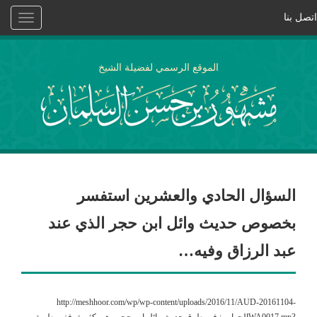
اتصل بنا
Toggle
vigation
الموقع الرسمي لفضيلة الشيخ
السؤال الحادي والعشرين استفسر
بخصوص حديث وائل ابن حجر الذي عند
عبد الرزاق وفيه…
http://meshhoor.com/wp/wp-content/uploads/2016/11/AUD-20161104-
WA0017.mp3الجواب : في طرق حديث وائل ابن حجر وهي كثيرة ،ففي طريق