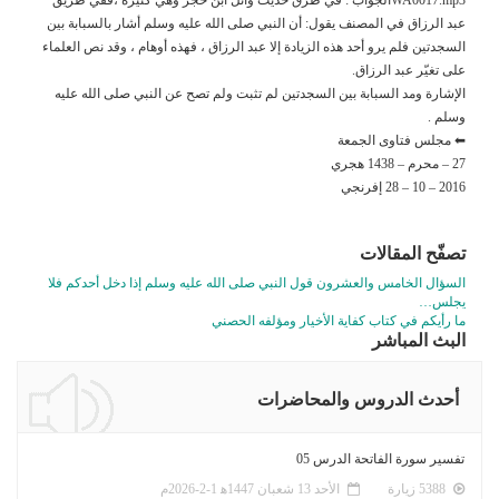
عبد الرزاق في المصنف يقول: أن النبي صلى الله عليه وسلم أشار بالسبابة بين
السجدتين فلم يرو أحد هذه الزيادة إلا عبد الرزاق ، فهذه أوهام ، وقد نص العلماء
على تغيّر عبد الرزاق.
الإشارة ومد السبابة بين السجدتين لم تثبت ولم تصح عن النبي صلى الله عليه
وسلم .
⬅ مجلس فتاوى الجمعة
27 – محرم – 1438 هجري
2016 – 10 – 28 إفرنجي
تصفّح المقالات
السؤال الخامس والعشرون قول النبي صلى الله عليه وسلم إذا دخل أحدكم فلا
يجلس…
ما رأيكم في كتاب كفاية الأخيار ومؤلفه الحصني
البث المباشر
أحدث الدروس والمحاضرات
تفسير سورة الفاتحة الدرس 05
5388 زيارة
الأحد 13 شعبان 1447ﻫ 1-2-2026م