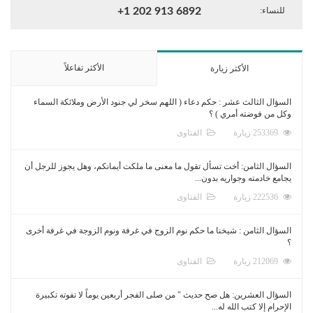
للنساء:
+1 202 913 6892
الأكثر تفاعلاً
الأكثر زيارة
السؤال الثالث عشر : حكم دعاء ( اللهم سخر لي جنود الأرض وملائكة السماء
وكل من فوضته أمري ) ؟
253369 زيارة
الفتاوى
السؤال الثامن: أخت تسأل تقول ما معنى ما ملكت أيمانكم، وهل يجوز للرجل أن
يجامع خادمته وجواريه بدون...
222536 زيارة
الفتاوى
السؤال الثامن : شيخنا ما حكم نوم الزوج في غرفة ونوم الزوجة في غرفة أخرى
؟
212069 زيارة
الفتاوى
السؤال العشرين: هل صح حديث " من صلى الفجر أربعين يوماً لا تفوته تكبيرة
الإحرام إلا كتب الله له...