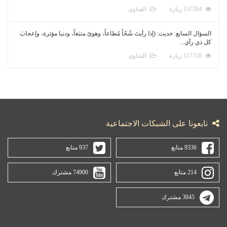
137204 زيارة
الفتاوى
السؤال السابع: حديث: (إذا رأيتَ شُحّاً مُطاعاً، وهوىً متبَعاً، ودنيا مؤثرة، وإعجابَ
كل ذي رأي...
117318 زيارة
الفتاوى
تابعونا على الشبكات الاجتماعية
9336 متابع
937 متابع
214 متابع
74900 مشترك
3045 مشترك