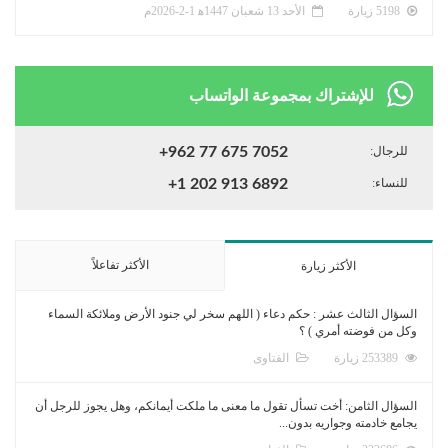
5198 زيارة
الأحد 13 شعبان 1447ﻫ 1-2-2026م
للإشتراك بمجموعة الواتساب
للرجال:
+962 77 675 7052
للنساء:
+1 202 913 6892
الأكثر تفاعلاً
الأكثر زيارة
السؤال الثالث عشر : حكم دعاء ( اللهم سخر لي جنود الأرض وملائكة السماء
وكل من فوضته أمري ) ؟
253389 زيارة
الفتاوى
السؤال الثامن: أخت تسأل تقول ما معنى ما ملكت أيمانكم، وهل يجوز للرجل أن
يجامع خادمته وجواريه بدون...