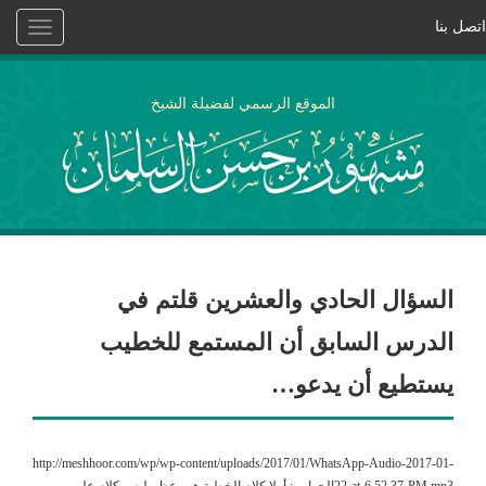
اتصل بنا
Toggle
vigation
الموقع الرسمي لفضيلة الشيخ
السؤال الحادي والعشرين قلتم في
الدرس السابق أن المستمع للخطيب
يستطيع أن يدعو…
http://meshhoor.com/wp/wp-content/uploads/2017/01/WhatsApp-Audio-2017-01-
22-at-6.52.37-PM.mp3الجواب : أولا كلام الخطبة هو وعظ وليس كلام علم .