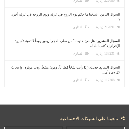
222686 زيارة
الفتاوى
السؤال الثامن : شيخنا ما حكم نوم الزوج في غرفة ونوم الزوجة في غرفة أخرى
؟
212091 زيارة
الفتاوى
السؤال العشرين: هل صح حديث " من صلى الفجر أربعين يوماً لا تفوته تكبيرة
الإحرام إلا كتب الله له...
137231 زيارة
الفتاوى
السؤال السابع: حديث: (إذا رأيتَ شُحّاً مُطاعاً، وهوىً متبَعاً، ودنيا مؤثرة، وإعجابَ
كل ذي رأي...
117368 زيارة
الفتاوى
تابعونا على الشبكات الاجتماعية