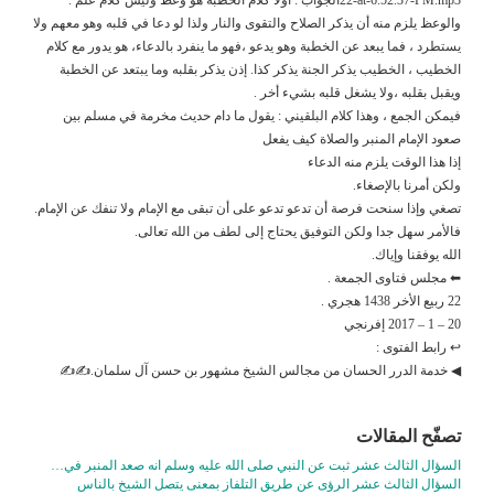
والوعظ يلزم منه أن يذكر الصلاح والتقوى والنار ولذا لو دعا في قلبه وهو معهم ولا
يستطرد ، فما يبعد عن الخطبة وهو يدعو ،فهو ما ينفرد بالدعاء، هو يدور مع كلام
الخطيب ، الخطيب يذكر الجنة يذكر كذا. إذن يذكر بقلبه وما يبتعد عن الخطبة
ويقبل بقلبه ،ولا يشغل قلبه بشيء أخر .
فيمكن الجمع ، وهذا كلام البلقيني : يقول ما دام حديث مخرمة في مسلم بين
صعود الإمام المنبر والصلاة كيف يفعل
إذا هذا الوقت يلزم منه الدعاء
ولكن أمرنا بالإصغاء.
تصغي وإذا سنحت فرصة أن تدعو تدعو على أن تبقى مع الإمام ولا تنفك عن الإمام.
فالأمر سهل جدا ولكن التوفيق يحتاج إلى لطف من الله تعالى.
الله يوفقنا وإياك.
⬅ مجلس فتاوى الجمعة .
22 ربيع الأخر 1438 هجري .
20 – 1 – 2017 إفرنجي
↩ رابط الفتوى :
◀ خدمة الدرر الحسان من مجالس الشيخ مشهور بن حسن آل سلمان.✍✍
تصفّح المقالات
السؤال الثالث عشر ثبت عن النبي صلى الله عليه وسلم انه صعد المنبر في…
السؤال الثالث عشر الرؤى عن طريق التلفاز بمعنى يتصل الشيخ بالناس