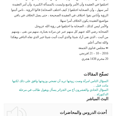
اختلفوا في العقيدة وأن الأمر واسع وليست بالمسألة الكبيرة. وأن أمر العقيدة
أمر سهل ، وأن الصحابة اختلفوا ( كيف اختلف الصحابة) قالوا الرؤية ، ناس أثبتوا
الرؤية وأناس نفوا. اختلاف في العقيدة الصحيحة ، حتى يصل الخلاف في باقي
مواضيع العقيدة يكون الخلاف أمرا سهلا .
والأمر ليس كذلك ، الصحابة ما اختلفوا في رؤية الله عزوجل.
الصحابة رضي الله عنهم كل منهم عبر عن مراده بعبارة، منهم من نفى ، ومنهم
من أثبت ، الذي نفى أراد شيئا والذي أثبت أثبت شيئا غير الذي نفاه النافي وهكذا
والله تعالى أعلم.
⬅ مجلس فتاوى الجمعة
2016 – 10 – 21 افرنجي
20 محرم 1438 هجري
تصفّح المقالات
السؤال الثامن امرأة وصت زوجها تريد أن تضحي وزوجها وافق على ذلك لكنها
ماتت قبل…
السؤال الحادي والعشرون أخ من الجزائر يسأل ويقول طالب في مرحلة
الدكتوراة…
البث المباشر
أحدث الدروس والمحاضرات