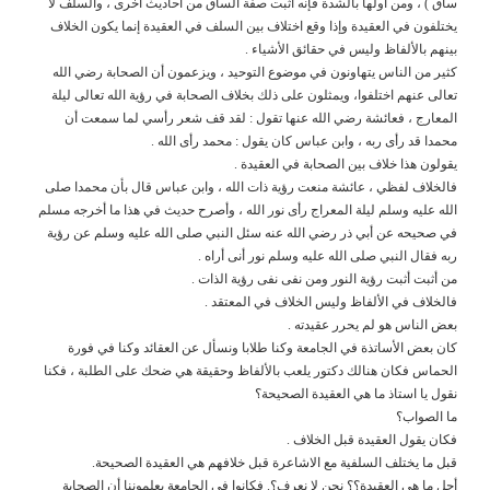
ساق ) ، ومن أولها بالشدة فإنه أثبت صفة الساق من أحاديث أخرى ، والسلف لا
يختلفون في العقيدة وإذا وقع اختلاف بين السلف في العقيدة إنما يكون الخلاف
بينهم بالألفاظ وليس في حقائق الأشياء .
كثير من الناس يتهاونون في موضوع التوحيد ، ويزعمون أن الصحابة رضي الله
تعالى عنهم اختلفوا، ويمثلون على ذلك بخلاف الصحابة في رؤية الله تعالى ليلة
المعارج ، فعائشة رضي الله عنها تقول : لقد قف شعر رأسي لما سمعت أن
محمدا قد رأى ربه ، وابن عباس كان يقول : محمد رأى الله .
يقولون هذا خلاف بين الصحابة في العقيدة .
فالخلاف لفظي ، عائشة منعت رؤية ذات الله ، وابن عباس قال بأن محمدا صلى
الله عليه وسلم ليلة المعراج رأى نور الله ، وأصرح حديث في هذا ما أخرجه مسلم
في صحيحه عن أبي ذر رضي الله عنه سئل النبي صلى الله عليه وسلم عن رؤية
ربه فقال النبي صلى الله عليه وسلم نور أنى أراه .
من أثبت أثبت رؤية النور ومن نفى نفى رؤية الذات .
فالخلاف في الألفاظ وليس الخلاف في المعتقد .
بعض الناس هو لم يحرر عقيدته .
كان بعض الأساتذة في الجامعة وكنا طلابا ونسأل عن العقائد وكنا في فورة
الحماس فكان هنالك دكتور يلعب بالألفاظ وحقيقة هي ضحك على الطلبة ، فكنا
نقول يا استاذ ما هي العقيدة الصحيحة؟
ما الصواب؟
فكان يقول العقيدة قبل الخلاف .
قبل ما يختلف السلفية مع الاشاعرة قبل خلافهم هي العقيدة الصحيحة.
أجل ما هي العقيدة؟؟ نحن لا نعرف؟. فكانوا في الجامعة يعلموننا أن الصحابة