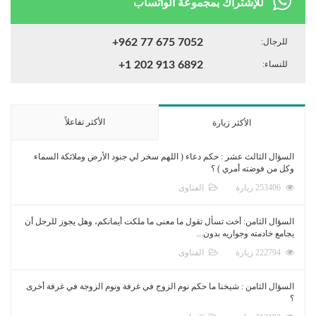
للإشتراك بمجموعة الواتساب
للرجال:
+962 77 675 7052
للنساء:
+1 202 913 6892
الأكثر تفاعلاً
الأكثر زيارة
السؤال الثالث عشر : حكم دعاء ( اللهم سخر لي جنود الأرض وملائكة السماء
وكل من فوضته أمري ) ؟
253406 زيارة
الفتاوى
السؤال الثامن: أخت تسأل تقول ما معنى ما ملكت أيمانكم، وهل يجوز للرجل أن
يجامع خادمته وجواريه بدون...
222794 زيارة
الفتاوى
السؤال الثامن : شيخنا ما حكم نوم الزوج في غرفة ونوم الزوجة في غرفة أخرى
؟