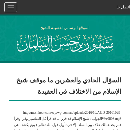
اتصل بنا
Toggle
vigation
الموقع الرسمي لفضيلة الشيخ
السؤال الحادي والعشرين ما موقف شيخ
الإسلام من الاختلاف في العقيدة
http://meshhoor.com/wp/wp-content/uploads/2016/10/AUD-20161029-
WA0003.mp3الجواب : شيخ الإسلام قد قرر أنه قد قرأ كل التفاسير وقرأ وقرأ
فلم يجد هنالك خلاف بين السلف إلا في تأويل قول الله تعالى ( يوم يكشف عن