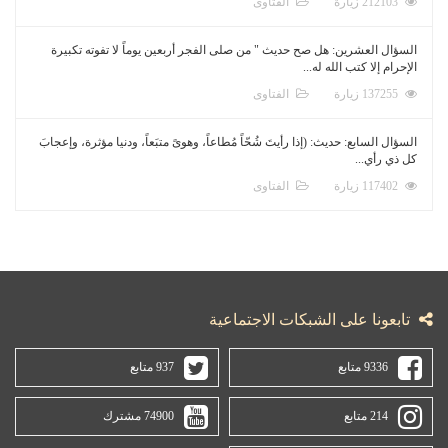
212103 زيارة
الفتاوى
السؤال العشرين: هل صح حديث " من صلى الفجر أربعين يوماً لا تفوته تكبيرة
الإحرام إلا كتب الله له...
137255 زيارة
الفتاوى
السؤال السابع: حديث: (إذا رأيتَ شُحّاً مُطاعاً، وهوىً متبَعاً، ودنيا مؤثرة، وإعجابَ
كل ذي رأي...
117402 زيارة
الفتاوى
تابعونا على الشبكات الاجتماعية
9336 متابع
937 متابع
214 متابع
74900 مشترك