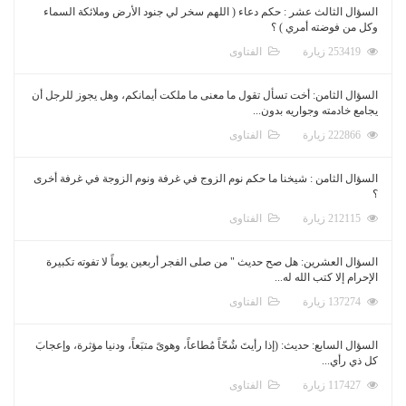
السؤال الثالث عشر : حكم دعاء ( اللهم سخر لي جنود الأرض وملائكة السماء
وكل من فوضته أمري ) ؟
253419 زيارة
الفتاوى
السؤال الثامن: أخت تسأل تقول ما معنى ما ملكت أيمانكم، وهل يجوز للرجل أن
يجامع خادمته وجواريه بدون...
222866 زيارة
الفتاوى
السؤال الثامن : شيخنا ما حكم نوم الزوج في غرفة ونوم الزوجة في غرفة أخرى
؟
212115 زيارة
الفتاوى
السؤال العشرين: هل صح حديث " من صلى الفجر أربعين يوماً لا تفوته تكبيرة
الإحرام إلا كتب الله له...
137274 زيارة
الفتاوى
السؤال السابع: حديث: (إذا رأيتَ شُحّاً مُطاعاً، وهوىً متبَعاً، ودنيا مؤثرة، وإعجابَ
كل ذي رأي...
117427 زيارة
الفتاوى