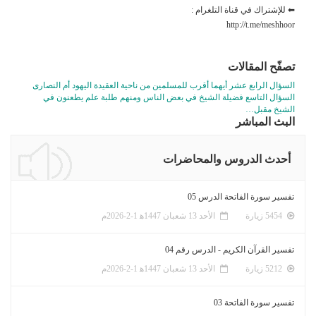
⬅ للإشتراك في قناة التلغرام :
http://t.me/meshhoor
تصفّح المقالات
السؤال الرابع عشر أيهما أقرب للمسلمين من ناحية العقيدة اليهود أم النصارى
السؤال التاسع فضيلة الشيخ في بعض الناس ومنهم طلبة علم يطعنون في
الشيخ مقبل…
البث المباشر
أحدث الدروس والمحاضرات
تفسير سورة الفاتحة الدرس 05
5454 زيارة
الأحد 13 شعبان 1447ﻫ 1-2-2026م
تفسير القرآن الكريم - الدرس رقم 04
5212 زيارة
الأحد 13 شعبان 1447ﻫ 1-2-2026م
تفسير سورة الفاتحة 03