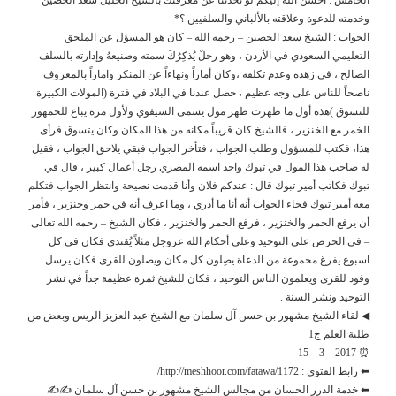
وخدمته للدعوة وعلاقته بالألباني والسلفيين ؟*
الجواب : الشيخ سعد الحصين – رحمه الله – كان هو المسؤل عن الملحق
التعليمي السعودي في الأردن ، وهو رجلٌ يُذكِرُكَ سمته وصنيعهُ وإدارته بالسلف
الصالح ، في زهده وعدم تكلفه ،وكان أماراً ونهاءاً عن المنكر واماراً بالمعروف
ناصحاً للناس على وجه عظيم ، حصل عندنا في البلاد في فترة (المولات الكبيرة
للتسوق )هذه أول ما ظهرت ظهر مول يسمى السيفوي ولأول مره يباع للجمهور
الخمر مع الخنزير ، فالشيخ كان قريباً مكانه من هذا المكان وكان يتسوق فرأى
هذا، فكتب للمسؤول وطلب الجواب ، فتأخر الجواب فبقي يلاحق الجواب ، فقيل
له صاحب هذا المول في تبوك واحد اسمه المصري رجل أعمال كبير ، قال في
تبوك فكاتب أمير تبوك قال : عندكم فلان وأنا قدمت نصيحة وانتظر الجواب فتكلم
معه أمير تبوك فجاء الجواب أنه أنا ما أدري ، وما اعرف أنه في خمر وخنزير ، فأمر
أن يرفع الخمر والخنزير ، فرفع الخمر والخنزير ، فكان الشيخ – رحمه الله تعالى
– في الحرص على التوحيد وعلى أحكام الله عزوجل مثلاً يُقتدى فكان في كل
اسبوع يفرغ مجموعة من الدعاة يصِلون كل مكان ويصلون للقرى فكان يرسل
وفود للقرى ويعلمون الناس التوحيد ، فكان للشيخ ثمرة عظيمة جداً في نشر
التوحيد ونشر السنة .
◀ لقاء الشيخ مشهور بن حسن آل سلمان مع الشيخ عبد العزيز الريس وبعض من
طلبة العلم ج1
⏰ 2017 – 3 – 15
⬅ رابط الفتوى : http://meshhoor.com/fatawa/1172/
⬅ خدمة الدرر الحسان من مجالس الشيخ مشهور بن حسن آل سلمان ✍✍