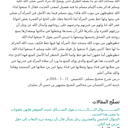
الله مساجد الله ثم بدأ يصفد الطرق حتى يوضح لك مراد النبي صلى الله عليه
وسلم فذكر بعده الإمام مسلم ما فيه تفصيل لمعنى الحديث فقال لا تمنعوا اماء
الله حظوظهن من بيوت الله هكذا روى مسلم فيما بعد الأصل في المرأة أن تصلي
في بيتها ولها حظ يعني المرأة لما تأخذها معك على الحج او العمرة بعض اخوانا
غفر الله لنا ولهم من غيرتهم وحرصهم على زوجاتهم وأسال الله عز وجل أن
يرزقهم الغيرة وأن يكثرها لكن أن يسددها ويجعلها في مكانها وبمقدارها يمنع
زوجته في الفندق يحبسها ويمنعها يا حبيبي النبي يقول لا تمنعوا اماء الله
حظوظهن من بيوت الله مسجد حيك المرأة لها فيها حظ فكيف ببيت الله الحرام
ما لها حظ! النبي يقول لا تمنعوا بل قوله صلى الله عليه وسلم لا تمنعوا اماء الله
حظوظهن أما حقهن انما هو حظ وانما الأصل الحظر أما الأصل المنع فهذا الذي جاء
في الحديث هذا هو المنع والذي يؤكد المنع ما ورد أن صلاة المرأة في خدرتها خير
من صلاتها في فناء بيتها وصلاتها في فناء بيتها خير من صلاتها في المسجد وهكذا
والله تعالى أعلم .
درس شرح صحيح مسلم ، الخميس : 12 – 5 – 2016 م
خدمة الدرر الحسان من مجالس الشيخ مشهور بن حسن آل سلمان
تصفّح المقالات
الســــــــــؤال الثــــالـــــث يــقول الســــائل حديث العنوهن فإنهن ملعونات
ما معنى هذا الحديث…
السؤال الخامس والعشرون رجل يسأل قال بأن زوجته تريد الذهاب إلى حفل
عرس فيه أغاني…