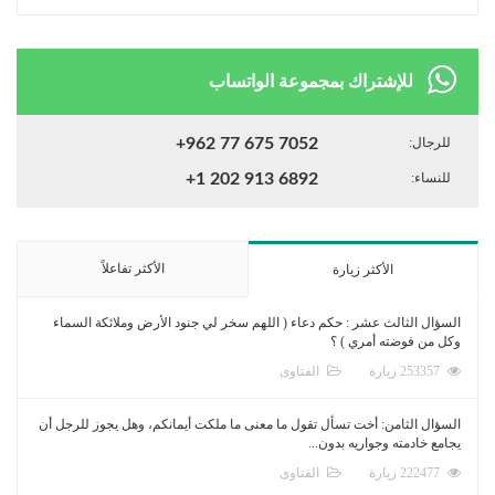
للإشتراك بمجموعة الواتساب
للرجال:
+962 77 675 7052
للنساء:
+1 202 913 6892
الأكثر تفاعلاً
الأكثر زيارة
السؤال الثالث عشر : حكم دعاء ( اللهم سخر لي جنود الأرض وملائكة السماء
وكل من فوضته أمري ) ؟
253357 زيارة
الفتاوى
السؤال الثامن: أخت تسأل تقول ما معنى ما ملكت أيمانكم، وهل يجوز للرجل أن
يجامع خادمته وجواريه بدون...
222477 زيارة
الفتاوى