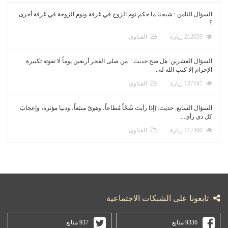
السؤال الثامن : شيخنا ما حكم نوم الزوج في غرفة ونوم الزوجة في غرفة أخرى
؟
212059 زيارة
الفتاوى
السؤال العشرين: هل صح حديث " من صلى الفجر أربعين يوماً لا تفوته تكبيرة
الإحرام إلا كتب الله له...
137187 زيارة
الفتاوى
السؤال السابع: حديث: (إذا رأيتَ شُحّاً مُطاعاً، وهوىً متبَعاً، ودنيا مؤثرة، وإعجابَ
كل ذي رأي...
117300 زيارة
الفتاوى
تابعونا على الشبكات الاجتماعية
9336 متابع
937 متابع