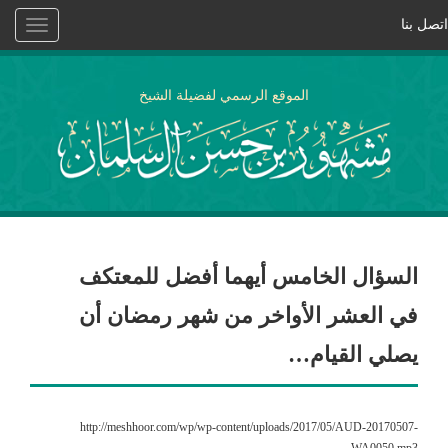
اتصل بنا
Toggle
vigation
الموقع الرسمي لفضيلة الشيخ
السؤال الخامس أيهما أفضل للمعتكف
في العشر الأواخر من شهر رمضان أن
يصلي القيام…
http://meshhoor.com/wp/wp-content/uploads/2017/05/AUD-20170507-
WA0050.mp3