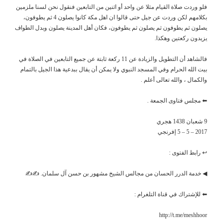
فلو وردت صلاة القيام مثلا عن واحد أو اثنين من التابعين فنقول نحن لسنا ملزمين
بكلامهم لكن وردت عن جيل حتى قالوا ان اهل مكة كانوا يصلون 4 ثم يطوفون،
يصلون ثم يطوفون ثم يصلون ثم يطوفون، فكان أهل المدينة يصلون وبدل الطواف
يزيدون ركعتين وهكذا.
فالشاهد أن التطويل والزيادة عن 11 ركعة ثابتة عن جميع التابعين في الصلاة في
بيت الله الحرام وفي المسجد النبوي ولا يمكن أن يقال ببدعية هذا الجيل بالتمام
والكمال ، والله تعالى أعلم .
⬅ مجلس فتاوى الجمعة .
9 شعبان 1438 هجري
2017 – 5 – 5 إفرنجي
↩ رابط الفتوى :
◀ خدمة الدرر الحسان من مجالس الشيخ مشهور بن حسن آل سلمان. ✍✍
⬅ للإشتراك في قناة التلغرام :
http://t.me/meshhoor