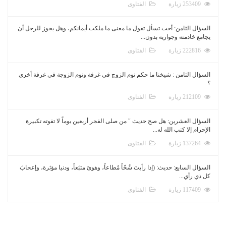
253409 زيارة
الفتاوى
السؤال الثامن: أخت تسأل تقول ما معنى ما ملكت أيمانكم، وهل يجوز للرجل أن
يجامع خادمته وجواريه بدون...
222816 زيارة
الفتاوى
السؤال الثامن : شيخنا ما حكم نوم الزوج في غرفة ونوم الزوجة في غرفة أخرى
؟
212109 زيارة
الفتاوى
السؤال العشرين: هل صح حديث " من صلى الفجر أربعين يوماً لا تفوته تكبيرة
الإحرام إلا كتب الله له...
137264 زيارة
الفتاوى
السؤال السابع: حديث: (إذا رأيتَ شُحّاً مُطاعاً، وهوىً متبَعاً، ودنيا مؤثرة، وإعجابَ
كل ذي رأي...
117409 زيارة
الفتاوى