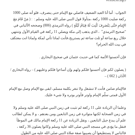
الجواب : أما أنا العبد الضعيف فاصلي مع الإمام حتى ينصرف، فلو أنه صلى 1000
ركعة صليت 1000 ركعة ،متأولا قول النبي صلى الله عليه وسلم : : ( مَنْ قَامَ مَعَ
الإِمَامِ حَتَّى يَنْصَرِفَ كُتِبَ لَهُ قِيَامُ لَيْلَةٍ ) رواه الترمذي (806) وصححه الألباني في
“صحيح الترمذي” ، الذي يذهب إلى مكة ويصلي 11 ركعة في القيام الأول وتنتهي
خلال ربع ساعة أو ثلث ساعة ثم يستريح،فأنت لماذا تأتي لمكة ولماذا انت معتكف
في بيت الله الحرام؟
فإن أحسنوا الأئمة كما في حديث عثمان في صحيح البخاري .
( يصلون لكم فإن أحسنوا فلكم ولهم وإن أساءوا فلكم وعليهم ) – رواه البخاري /
الأذان ( 662 ) –
فالإمام ضامن فأنت لا تنشغل ولا تنغر بكلمة مسلم، ابقى مع الإمام وصل مع الإمام
الأول فمتى سلّم الإمام واوتر فأوتر بوتره ولا شيء عليك.
وعلما أن الزيادة على 11 ركعة لم تثبت في زمن النبي صلى الله عليه وسلم ولا
في زمن الصحابة لكنها متواترة في زمن التابعين ومن بعدهم ، و لا يمكن لطالب
علم أن يبدع جيل التابعين ، ونقل الزيادة عن 11 ركعة الإمام مالك في الموطأ
فنقل ما يؤدى في مسجد النبي صلى الله عليه وسلم وكانوا يصلون 36 ركعة ،
فالناس لا يستطيعوا أن يصيبوا صفة صلاة النبي صلى الله عليه من الطول.