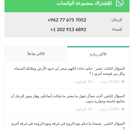
للإشتراك بمجموعة الواتساب
للرجال:
+962 77 675 7052
للنساء:
+1 202 913 6892
الأكثر تفاعلاً
الأكثر زيارة
السؤال الثالث عشر : حكم دعاء ( اللهم سخر لي جنود الأرض وملائكة السماء
وكل من فوضته أمري ) ؟
253389 زيارة
الفتاوى
السؤال الثامن: أخت تسأل تقول ما معنى ما ملكت أيمانكم، وهل يجوز للرجل أن
يجامع خادمته وجواريه بدون...
222689 زيارة
الفتاوى
السؤال الثامن : شيخنا ما حكم نوم الزوج في غرفة ونوم الزوجة في غرفة أخرى
؟