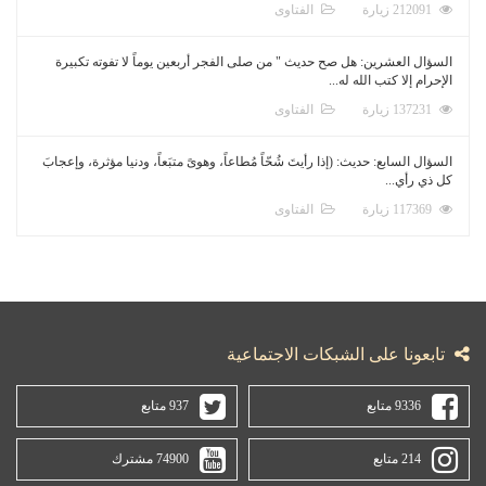
212091 زيارة
الفتاوى
السؤال العشرين: هل صح حديث " من صلى الفجر أربعين يوماً لا تفوته تكبيرة
الإحرام إلا كتب الله له...
137231 زيارة
الفتاوى
السؤال السابع: حديث: (إذا رأيتَ شُحّاً مُطاعاً، وهوىً متبَعاً، ودنيا مؤثرة، وإعجابَ
كل ذي رأي...
117369 زيارة
الفتاوى
تابعونا على الشبكات الاجتماعية
9336 متابع
937 متابع
214 متابع
74900 مشترك