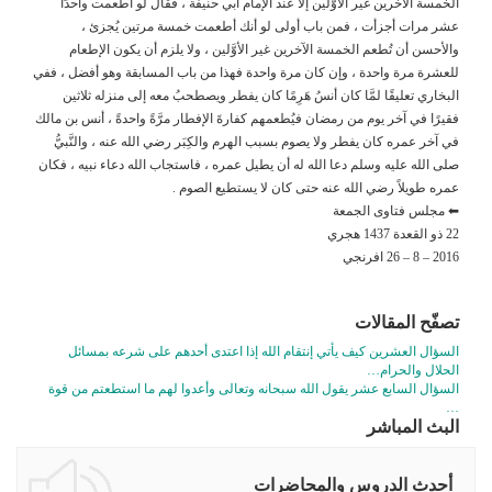
الخمسة الآخرين غير الأوَّلين إلا عند الإمام أبي حنيفة ، فقال لو أطعمت واحدًا
عشر مرات أجزأت ، فمن باب أولى لو أنك أطعمت خمسة مرتين يُجزئ ،
والأحسن أن تُطعم الخمسة الآخرين غير الأوَّلين ، ولا يلزم أن يكون الإطعام
للعشرة مرة واحدة ، وإن كان مرة واحدة فهذا من باب المسابقة وهو أفضل ، ففي
البخاري تعليقًا لمَّا كان أنسُ هَرِمًا كان يفطر ويصطحبُ معه إلى منزله ثلاثين
فقيرًا في آخر يوم من رمضان فيُطعمهم كفارةَ الإفطار مرَّةً واحدةً ، أنس بن مالك
في آخر عمره كان يفطر ولا يصوم بسبب الهرم والكِبَر رضي الله عنه ، والنَّبيُّ
صلى الله عليه وسلم دعا الله له أن يطيل عمره ، فاستجاب الله دعاء نبيه ، فكان
عمره طويلاً رضي الله عنه حتى كان لا يستطيع الصوم .
⬅ مجلس فتاوى الجمعة
22 ذو القعدة 1437 هجري
2016 – 8 – 26 افرنجي
تصفّح المقالات
السؤال العشرين كيف يأتي إنتقام الله إذا اعتدى أحدهم على شرعه بمسائل
الحلال والحرام…
السؤال السابع عشر يقول الله سبحانه وتعالى وأعدوا لهم ما استطعتم من قوة
…
البث المباشر
أحدث الدروس والمحاضرات