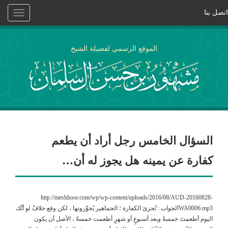
اتصل بنا
Toggle
vigation
الموقع الرسمي لفضيلة الشيخ
السؤال الخامس رجل أراد أن يطعم
كفارة عن يمينه هل يجوز له أن…
http://meshhoor.com/wp/wp-content/uploads/2016/08/AUD-20160828-
WA0006.mp3الجواب : تُجزئ الكفارة ؛ الجماهير يُجوِّزونها ، لكن وقع خلافٌ لو أنَّك
اليوم أطعمتَ خمسةً وبعد أسبوعٍ أو شهرٍ أطعمت خمسةً ، الأصل أن يكون