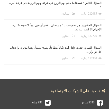
السؤال الثامن : شيخنا ما حكم نوم الزوج في غرفة ونوم الزوجة في غرفة أخرى
؟
212085 زيارة
الفتاوى
السؤال العشرين: هل صح حديث " من صلى الفجر أربعين يوماً لا تفوته تكبيرة
الإحرام إلا كتب الله له...
137226 زيارة
الفتاوى
السؤال السابع: حديث: (إذا رأيتَ شُحّاً مُطاعاً، وهوىً متبَعاً، ودنيا مؤثرة، وإعجابَ
كل ذي رأي...
117360 زيارة
الفتاوى
تابعونا على الشبكات الاجتماعية
9336 متابع
937 متابع