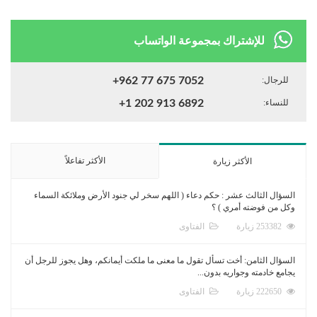
للإشتراك بمجموعة الواتساب
للرجال:
+962 77 675 7052
للنساء:
+1 202 913 6892
الأكثر تفاعلاً
الأكثر زيارة
السؤال الثالث عشر : حكم دعاء ( اللهم سخر لي جنود الأرض وملائكة السماء
وكل من فوضته أمري ) ؟
253382 زيارة
الفتاوى
السؤال الثامن: أخت تسأل تقول ما معنى ما ملكت أيمانكم، وهل يجوز للرجل أن
يجامع خادمته وجواريه بدون...
222650 زيارة
الفتاوى