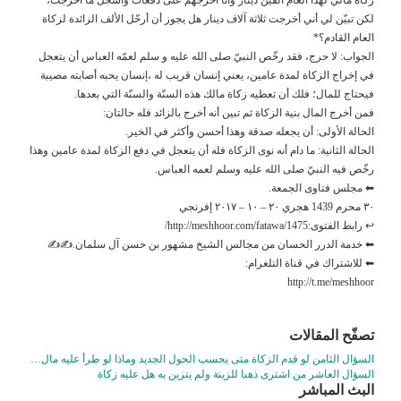
لكن تبيّن لي أني أخرجت ثلاثة آلاف دينار هل يجوز أن أرحّل الألف الزائدة لزكاة
العام القادم؟*
الجواب: لا حرج، فقد رخّص النبيّ صلى الله عليه و سلم لعمّه العباس أن يتعجل
في إخراج الزكاة لمدة عامين، يعني إنسان قريب له ،إنسان يحبه أصابته مصيبة
فيحتاج للمال؛ فلك أن تعطيه زكاة مالك هذه السنّة والسنّة التي بعدها.
فمن أخرج المال بنية الزكاة ثم تبين أنه أخرج بالزائد فله حالتان:
الحالة الأولى: أن يجعله صدقة وهذا أحسن وأكثر في الخير.
الحالة الثانية: ما دام أنه نوى الزكاة فله أن يتعجل في دفع الزكاة لمدة عامين وهذا
رخّص فيه النبيّ صلى الله عليه وسلم لعمه العباس.
⬅ مجلس فتاوى الجمعة.
٣٠ محرم 1439 هجري ٢٠ – ١٠ – ٢٠١٧ إفرنجي
↩ رابط الفتوى:http://meshhoor.com/fatawa/1475/
⬅ خدمة الدرر الحسان من مجالس الشيخ مشهور بن حسن آل سلمان.✍✍
⬅ للاشتراك في قناة التلغرام:
http://t.me/meshhoor
تصفّح المقالات
السؤال الثامن لو قدم الزكاة متى يحسب الحول الجديد وماذا لو طرأ عليه مال…
السؤال العاشر من اشترى ذهبا للزينة ولم يتزين به هل عليه زكاة
البث المباشر