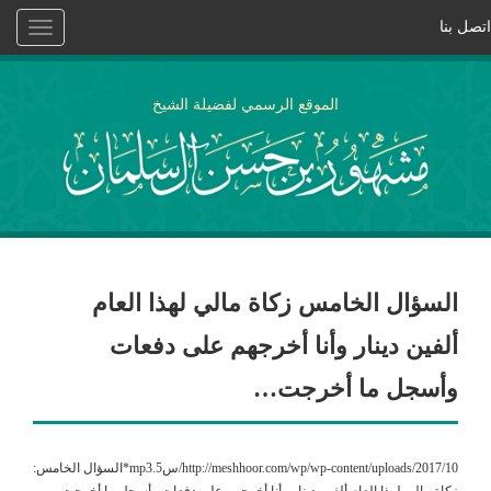
اتصل بنا
Toggle
vigation
الموقع الرسمي لفضيلة الشيخ
السؤال الخامس زكاة مالي لهذا العام
ألفين دينار وأنا أخرجهم على دفعات
وأسجل ما أخرجت…
http://meshhoor.com/wp/wp-content/uploads/2017/10/س5.mp3*السؤال الخامس:
زكاة مالي لهذا العام ألفين دينار وأنا أخرجهم على دفعات وأسجل ما أخرجت،