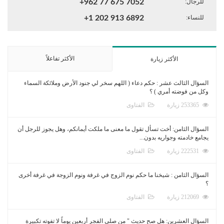
للرجال:
+962 77 675 7052
للنساء:
+1 202 913 6892
الأكثر تفاعلاً
الأكثر زيارة
السؤال الثالث عشر : حكم دعاء ( اللهم سخر لي جنود الأرض وملائكة السماء
وكل من فوضته أمري ) ؟
253365 زيارة
الفتاوى
السؤال الثامن: أخت تسأل تقول ما معنى ما ملكت أيمانكم، وهل يجوز للرجل أن
يجامع خادمته وجواريه بدون...
222531 زيارة
الفتاوى
السؤال الثامن : شيخنا ما حكم نوم الزوج في غرفة ونوم الزوجة في غرفة أخرى
؟
212069 زيارة
الفتاوى
السؤال العشرين: هل صح حديث " من صلى الفجر أربعين يوماً لا تفوته تكبيرة