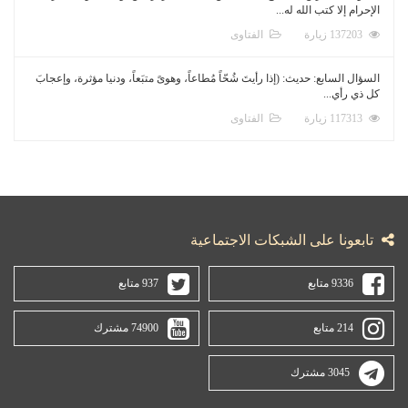
الإحرام إلا كتب الله له...
137203 زيارة
الفتاوى
السؤال السابع: حديث: (إذا رأيتَ شُحّاً مُطاعاً، وهوىً متبَعاً، ودنيا مؤثرة، وإعجابَ
كل ذي رأي...
117313 زيارة
الفتاوى
تابعونا على الشبكات الاجتماعية
9336 متابع
937 متابع
214 متابع
74900 مشترك
3045 مشترك