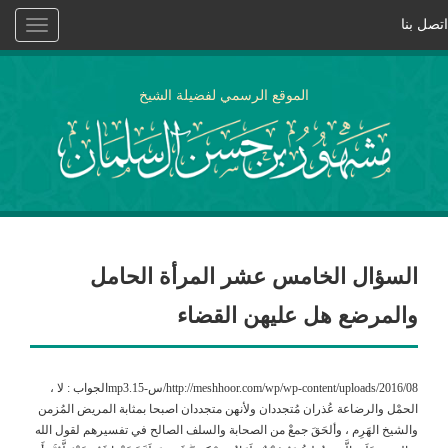
اتصل بنا
Toggle
vigation
الموقع الرسمي لفضيلة الشيخ
السؤال الخامس عشر المرأة الحامل
والمرضع هل عليهن القضاء
http://meshhoor.com/wp/wp-content/uploads/2016/08/س-15.mp3الجواب : لا ،
الحمْل والرضاعة عُذران مُتجددان ولأنهن متجددان اصبحا بمثابة المريض المُزمن
والشيخ الهَرِم ، وألحَقَ جمعْ من الصحابة والسلف الصالح في تفسيرهم لقول الله