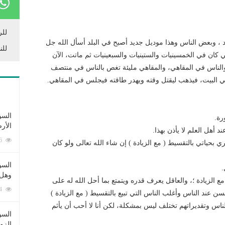
للر
حد ، وبعض الناس وهذا موديل جديد أصبح في البلد أسأل الله جل
للن
 كان في الخمسينيات والستينيات والسبعينيات ثم ماتت، الآن
والناس في المقاهي، والمقاهي مليئة تغص بالناس في منتصف
في البيت، فيذهب ليقتل وقته ويهدر طاقته فيجلس في المقاهي.
السؤ
رة.
الأر
 أهل العلم لا يأذن بهذا.
253376 زيارة
 بحياتي بالتقسيط ( مع الزيادة ) إن شاء الله تعالى ولو كان
السؤ
.
وهل 
 الزيادة ؛، والعاقل يعرف قدره ويتمتع بما أحل الله له على
222584 زيارة
 عند الناس وأغلب الناس التي تبيع بالتقسيط ( مع الزيادة )
ناس وتقديراتهم تختلف ليس بمشكلة، لكن أنا لا أحب أن يأثم
السؤ
الزو