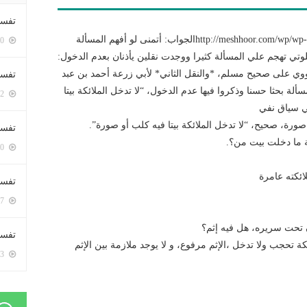
تفسي
http://meshhoor.com/wp/wp-content/uploads/2017/08/AUD-20170802-WA0027.mp3الجواب: أتمنى لو أفهم المسألة
5400 زيارة
تي تهجم علي المسألة كثيرا ووجدت نقلين يأذنان بعدم الدخول:
ووي على صحيح مسلم، *والنقل الثاني* لأبي زرعة أحمد بن عبد
تفسي
ألة بحثا حسنا وذكروا فيها عدم الدخول، “لا تدخل الملائكة بيتا
5162 زيارة
ي سياق نفي
ورة، صحيح، “لا تدخل الملائكة بيتا فيه كلب أو صورة”.
تفسير
كة ما دخلت بيت من؟.
5180 زيارة
ائكته عامرة
تفسير
5067 زيارة
ن تحت سريره، هل فيه إثم؟
تفسير 
ائكة تحجب ولا تدخل ،الإثم مرفوع، و لا يوجد ملازمة بين الإثم
5183 زيارة