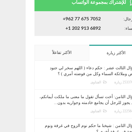
للإشتراك بمجموعة الواتساب
+962 77 675 7052
جال:
+1 202 913 6892
ساء:
الأكثر تفاعلاً
الأكثر زيارة
ال الثالث عشر : حكم دعاء ( اللهم سخر لي جنود
ض وملائكة السماء وكل من فوضته أمري ) ؟
الفتاوى
ال الثامن: أخت تسأل تقول ما معنى ما ملكت أيمانكم،
يجوز للرجل أن يجامع خادمته وجواريه بدون...
الفتاوى
ال الثامن : شيخنا ما حكم نوم الزوج في غرفة ونوم
جة في غرفة أخرى ؟