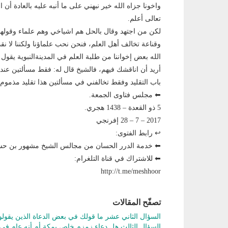
واخونا جزاه الله خير نبهني على ما أنبه عليه بالعادة أن
تعالى أعلم.
لكن من اجتهد وقال بالحل هم اشياخي وهم علماء وقولهم 
وقناعة تخالف أهل العلم، فنحن نحب علماؤنا ولكننا لا نق
الله بعض إخواننا من طلبة العلم في المدينةالنبوية يقول 
أريد أن اناقشك فيهم، فالشيخ قال له: فقط مسألتين عند
باب التقليد وفقط تخالفني في مسألتين هذا تقليد مذمو
⬅ مجلس فتاوى الجمعة.
5 ذو القعدة – 1438 هجري.
2017 – 7 – 28 إفرنجي
↩ رابط الفتوى:
⬅ خدمة الدرر الحسان من مجالس الشيخ مشهور بن 
⬅ للاشتراك في قناة التلغرام:
http://t.me/meshhoor
تصفّح المقالات
السؤال الثاني عشر ما قولك في بعض الدعاة الذين يقول
السؤال الثالث هل دعاء زمزم خاص بمكة أم أنه عام في