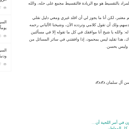
 المراد بالتقسيط هو مع الزيادة فالتقسيط مجمع على حله، والله
212077 زيارة
معتبر، لكن أنا ما يجوز لي أن اقلد غيري ومعي دليل نقلي
السؤ
دسهم،ولك أن تقول كلامي وتردده الآن، وشيخنا الألباني رحمه
يوماً
له: والله يا شيخ أنا موافقك في كل ما تقوله إلا في مسألتين
137218 زيارة
ك، هذا تقليد ليس بمحمود، إذا وافقتني في سائر المسائل من
م وليس بحسن.
السؤا
ودني
117337 زيارة
حسن آل سلمان.✍✍
ون في أمر اللحية أن…
 كل المواطن