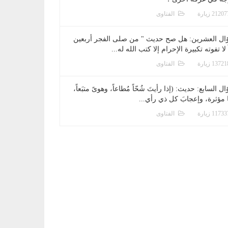
الفتاوى
ال العشرين: هل صح حديث " من صلى الفجر أربعين
 لا تفوته تكبيرة الإحرام إلا كتب الله له...
الفتاوى
ل السابع: حديث: (إذا رأيتَ شُحّاً مُطاعاً، وهوىً متبَعاً،
ا مؤثرة، وإعجابَ كل ذي رأي...
الفتاوى