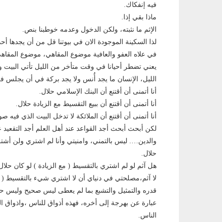
فيه إنفكاك.
ماذا بقي إذا.
الإثم ما نثبته، ولكن الدخول وعدمه خوطبنا بنص.
لذا السكينة الموجودة الان في بيوتنا قل من أن يجدها أ
في علاه العفو والعافية موضوع المقاهي، موضوع المقاهي
يعني تضطر أحيانا في وقت متأخر من الليل تأتي البيت 
الليل، الإنسان ما يجد أُنس ولا يجد بركة في أن يجلس 
أنا أتمنى أن أقتنع أن البنك الإسلامي حلال.
أنا أتمنى أن أقتنع أن ببيع التقسيط مع الزيادة حلال.
أنا أتمنى أن أقتنع أن الملائكة لا تدخل البيت الذي فيه صو
لكن أبحث أبحث أجد القواعد عند أهل العلم أجد التقعيد عند
والدين…. ليس بالتمني، وامنيتي وأنا لم اشتري ولن أشتري
حلال.
هل آثم لو لم اشتري بالتقسيط ( مع الزيادة ) لو كان حلال
لا آثم،مصلحتي في دنياي أن لا اشتري شيء بالتقسيط ( مع
قدره والتمثيل والتشبع بما لم يعطى ليس صحيح وليس حسن
عبارة عن بهرجة إلى أخره، فهذه أذواق للناس ،واذواق ال
الناس.