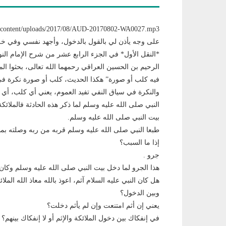
على وجه يأذن لي بالقول بالدخول، وأجهد نفسي وفي خلو
*النقل الأول* في الجزء الرابع عشر من شرح الإمام الن
الرحيم بن الحسين العراقي رحمهما الله تعالى، بحثوا المس
فيه كلب أو صورة” هكذا الحديث، كلب أو صورة نكرة ف
والنكرة في سياق النفي تفيد العموم، يعني أي كلب، أي ص
النبي صلى الله عليه وسلم لما ذكر هذه الحادثة فالملائ
بيت النبي صلى الله عليه وسلم.
طبعا النبي صلى الله عليه وسلم قربه من ربه وصلته بمل
إذا ما السبب؟
جرو .
هذا الجرو لما دخل بيت النبي صلى الله عليه وسلم وكا
هل كان النبي عليه السلام آثم، اعوذ بالله معاذ الله المل
وبين الدخول؟
يعني إن أثم امتنعت وإن لم يأثم دخلت؟
في إنفكاك بين دخول الملائكة والإثم أو لا إنفكاك بينهم؟