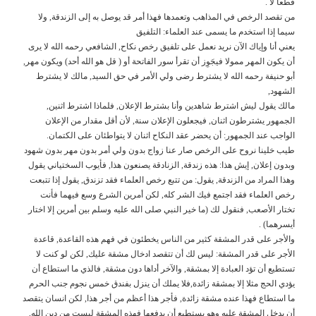
قطعا لا .
من تقصد الرخص في المذاهب وتعمدها فهذا أمر قد يوصل به إلى الزندقة, ولا
سيما إذا استخدم ما يسمى عند العلماء: التلفيق
يعني أنا وإياك الآن نريد نعمل على تلفيق رخص نكاح, الشافعي رحمه الله لا يرى
أن يكون المهر ممولا فيجَوِز أن تقرأ سور الفاتحة أو ( قل هو الله أحد) ويكون مهر,
أبو حنيفة رحمه الله لا يشترط رضى ولي الأمر في حق السيد, مالك لا يشترط
الشهود,
مالك يقول ليش اشترط شاهدين وأنا بشترط الإعلان, فلماذا اشترط اثنين,
الجمهور يشترطون اثنان, فيجعلون الإعلان سنة, لأن أقل مقدار من الإعلان
الواجب عند الجمهور: أن يحضر عقد النكاح اثنان لا يتواطئان على الكتمان.
طيب خلينا نروح على الرخص صار عنا زواج بدون ولي أمر بدون مهر بدون شهود
وبدون إعلان, إيش هذا: هذه زندقة, الزنادقة يصنعون هذا, فأيوب السختياني يقول
وهذا المراد من الزندقة, يقول: من تتبع رخص العلماء فقد تزندق, يقول إذا تتبعت
رخص العلماء فقد اجتمع فيك الشر كله, لكن أمرين الشرع وسع فيهما فأنت
تختار الأصعب, فنقول لك (ما خير النبي صلى الله عليه وسلم بين أمرين إلا اختار
أيسرهما) .
والأجر على قدر المشقة كثير من الناس يخطئون في فهم هذه القاعدة, قاعدة
الأجر على قدر المشقة: ليس لك أن تتقصد ادخال مشقة عليك, لكن لو كنت لا
تستطيع أن تؤد العبادة إلا بمشقة, والآخر أداها دون مشقة, فالذي ما استطاع أن
يؤدي الحج مثلا إلا بمشقة زائدة,فلا يملك أن ينزل بفندق خمس نجوم جنب الحرم
ما استطاع فهذا عنده مشقة زائدة, فأجر هذا أعظم من أجر هذا, لكن انسان يتقصد
أن يدخل المشقة عليه وهو يستطيع أن يدفعها فهذه المشقة ليست من دين الله,