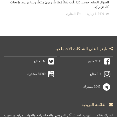
السؤال السابع: حديث: (إذا رأيتَ شُحّاً مُطاعاً، وهوىً متبَعاً، ودنيا مؤثرة، وإعجابَ
كل ذي رأي...
117400 زيارة
الفتاوى
تابعونا على الشبكات الاجتماعية
9336 متابع
937 متابع
214 متابع
74900 مشترك
3045 مشترك
القائمة البريدية
اشترك بقائمتنا البريدية لتصلك آخر الدروس والمحاضرات والمواد المرئية والصوتية