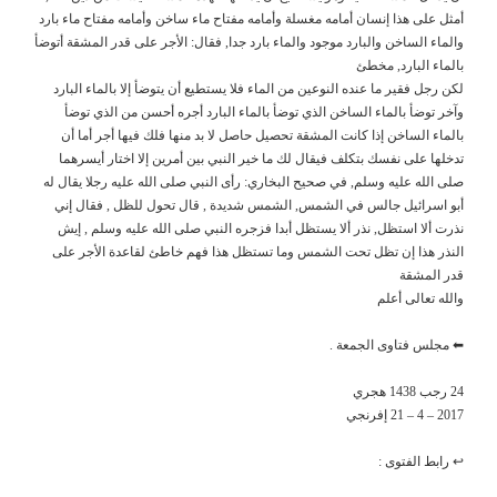
أمثل على هذا إنسان أمامه مغسلة وأمامه مفتاح ماء ساخن وأمامه مفتاح ماء بارد
والماء الساخن والبارد موجود والماء بارد جدا, فقال: الأجر على قدر المشقة أتوضأ
بالماء البارد, مخطئ
لكن رجل فقير ما عنده النوعين من الماء فلا يستطيع أن يتوضأ إلا بالماء البارد
وآخر توضأ بالماء الساخن الذي توضأ بالماء البارد أجره أحسن من الذي توضأ
بالماء الساخن إذا كانت المشقة تحصيل حاصل لا بد منها فلك فيها أجر أما أن
تدخلها على نفسك بتكلف فيقال لك ما خير النبي بين أمرين إلا اختار أيسرهما
صلى الله عليه وسلم, في صحيح البخاري: رأى النبي صلى الله عليه رجلا يقال له
أبو اسرائيل جالس في الشمس, الشمس شديدة , قال تحول للظل , فقال إني
نذرت ألا استظل, نذر ألا يستظل أبدا فزجره النبي صلى الله عليه وسلم , إيش
النذر هذا إن تظل تحت الشمس وما تستظل هذا فهم خاطئ لقاعدة الأجر على
قدر المشقة
والله تعالى أعلم
⬅ مجلس فتاوى الجمعة .
24 رجب 1438 هجري
2017 – 4 – 21 إفرنجي
↩ رابط الفتوى :