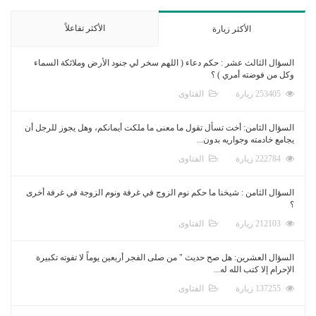
الأكثر تفاعلاً
الأكثر زيارة
السؤال الثالث عشر : حكم دعاء ( اللهم سخر لي جنود الأرض وملائكة السماء
وكل من فوضته أمري ) ؟
253405 زيارة
الفتاوى
السؤال الثامن: أخت تسأل تقول ما معنى ما ملكت أيمانكم، وهل يجوز للرجل أن
يجامع خادمته وجواريه بدون...
222784 زيارة
الفتاوى
السؤال الثامن : شيخنا ما حكم نوم الزوج في غرفة ونوم الزوجة في غرفة أخرى
؟
212103 زيارة
الفتاوى
السؤال العشرين: هل صح حديث " من صلى الفجر أربعين يوماً لا تفوته تكبيرة
الإحرام إلا كتب الله له...
137255 زيارة
الفتاوى