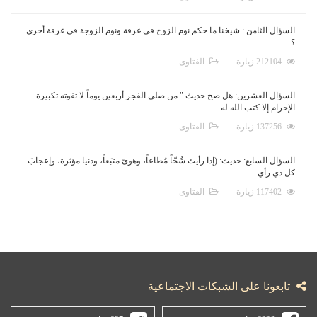
السؤال الثامن : شيخنا ما حكم نوم الزوج في غرفة ونوم الزوجة في غرفة أخرى
؟
212104 زيارة
الفتاوى
السؤال العشرين: هل صح حديث " من صلى الفجر أربعين يوماً لا تفوته تكبيرة
الإحرام إلا كتب الله له...
137256 زيارة
الفتاوى
السؤال السابع: حديث: (إذا رأيتَ شُحّاً مُطاعاً، وهوىً متبَعاً، ودنيا مؤثرة، وإعجابَ
كل ذي رأي...
117402 زيارة
الفتاوى
تابعونا على الشبكات الاجتماعية