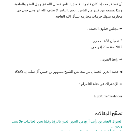
أن تسافر معه إذا كان فاجرا ، فبعض الناس نسأل الله عز وجل العفو والعافية
وهذا نسمعه من كثير من الناس ، بعض الناس لا يخاف الله عز وجل حتى في
محارمه ينتهك حرمات محارمه نسأل الله العافية .
⬅ مجلس فتاوى الجمعة .
2 شعبان 1438 هجري
2017 – 4 – 28 إفرنجي
↩ رابط الفتوى :
◀ خدمة الدرر الحسان من مجالس الشيخ مشهور بن حسن آل سلمان. ✍✍
⬅ للإشتراك في قناة التلغرام :
http://t.me/meshhoor
تصفّح المقالات
السؤال العشرين رأيت أربع من الحور العين بالرؤيا وقلنا نحن الخالدات فلا نبيت
ونحن…