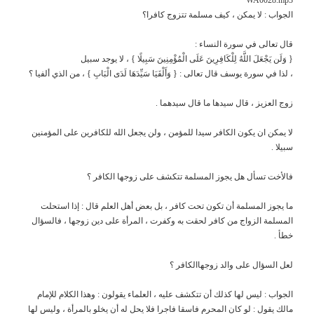
الجواب : لا يمكن ، كيف مسلمة تتزوج كافرا؟
قال تعالى في سورة النساء :
{ وَلَن يَجْعَلَ اللَّهُ لِلْكَافِرِينَ عَلَى الْمُؤْمِنِينَ سَبِيلًا } ، لا يوجد سبيل
، لذا في سورة يوسف قال تعالى : { وَأَلْفَيَا سَيِّدَهَا لَدَى الْبَابِ } ، من الذي ألفيا ؟
زوج العزيز ، قال سيدها ما قال سيدهما .
لا يمكن ان يكون الكافر سيدا للمؤمن ، ولن يجعل الله للكافرين على المؤمنين
سبيلا .
فالأخت تسأل هل يجوز المسلمة تتكشف على زوجها الكافر ؟
ما يجوز المسلمة أن تكون تحت كافر ، بل بعض أهل العلم قال : إذا استحلت
المسلمة الزواج من كافر لحقت به وكفرت ، المرأة على دين زوجها ، فالسؤال
خطأ .
لعل السؤال على والد زوجهاالكافر ؟
الجواب : ليس لها كذلك أن تتكشف عليه ، العلماء يقولون : وهذا الكلام للإمام
مالك يقول : لو كان المحرم فاسقا فاجرا فلا يحل له أن يخلو بالمرأة ، وليس لها