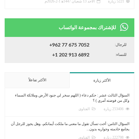
5221 زيارة
الأحد 13 شعبان 1447ﻫ 1-2-2026م
للإشتراك بمجموعة الواتساب
للرجال:
+962 77 675 7052
للنساء:
+1 202 913 6892
الأكثر تفاعلاً
الأكثر زيارة
السؤال الثالث عشر : حكم دعاء ( اللهم سخر لي جنود الأرض وملائكة السماء
وكل من فوضته أمري ) ؟
253406 زيارة
الفتاوى
السؤال الثامن: أخت تسأل تقول ما معنى ما ملكت أيمانكم، وهل يجوز للرجل أن
يجامع خادمته وجواريه بدون...
222798 زيارة
الفتاوى