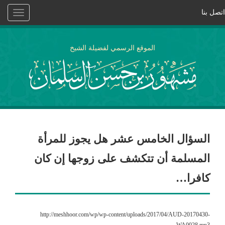
اتصل بنا
Toggle
vigation
الموقع الرسمي لفضيلة الشيخ
السؤال الخامس عشر هل يجوز للمرأة
المسلمة أن تتكشف على زوجها إن كان
كافرا…
http://meshhoor.com/wp/wp-content/uploads/2017/04/AUD-20170430-
WA0028.mp3