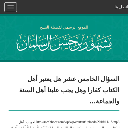
اتصل بنا
Toggle
vigation
الموقع الرسمي لفضيلة الشيخ
السؤال الخامس عشر هل يعتبر أهل
الكتاب كفارا وهل يجب علينا أهل السنة
والجماعة…
http://meshhoor.com/wp/wp-content/uploads/2016/11/15.mp3الجواب : أهل
الكتاب من اليهود والنصارى كفار قال الله تعالى { لَقَدْ كَفَرَ الَّذِينَ قَالُواْ إِنَّ اللّهَ هُوَ