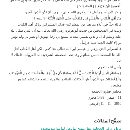
الْمَسِيحُ ابْنُ مَرْيَمَ } [ المائدة:72]
ولكن لأن أصلهم أهل كتاب فرق الله تعالى بينهم ( لَمْ يَكُنِ الَّذِينَ كَفَرَوا
مِنْ أَهْلِ الْكِتَابِ وَالْمُشْرِكِينَ مُنْفَكِّينَ حتّى تَأْتِيَهُمُ الْبَيِّنَةُ ) [البينة:1]
فالله جلّ في عُلاه ميزهم عن المشركين فذكر المشركين وذكر أهل الكتاب .
وثبت في الصحيحين من حديث أبو هريرة رضي الله تعالى عنه أن النبي صلى الله
عليه وسلم قال: والذين نفسي بيده ما يسمع بي رجل يهودي أو نصراني ولم يؤمن
بي إلا كانت الجنة عليه حراماً .
فالنصراني الذي يزعم أن عيسى ابن الله تعالى هذا كفر ، لكن أهل الكتاب أحل
الله لنا المحصنات من نسائهم وقد تجد المحصنة الشرقية، أما الغربيات فلعلك لا
تجد .
وأحل لنا ذبائحهم
{وَطَعَامُ الَّذِينَ أُوتُوا الْكِتَابَ حِلٌّ لَّكُمْ وَطَعَامُكُمْ حِلٌّ لَّهُمْ ۖ وَالْمُحْصَنَاتُ مِنَ الْمُؤْمِنَاتِ
وَالْمُحْصَنَاتُ مِنَ الَّذِينَ أُوتُوا الْكِتَابَ}[المائدة:]والمراد بالطعام الذبائح كما هو
معلوم .
مجلس فتاوى الجمعة
11 – صفر – 1438 هجري
2016 – 11 – 11 إفرنجي
تصفّح المقالات
ماذا ورد في الحجامة وهل تنصح بها وهل لها مواعيد محددة