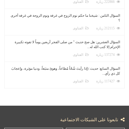
222866 زيارة
الفتاوى
السؤال الثامن : شيخنا ما حكم نوم الزوج في غرفة ونوم الزوجة في غرفة أخرى
؟
212115 زيارة
الفتاوى
السؤال العشرين: هل صح حديث " من صلى الفجر أربعين يوماً لا تفوته تكبيرة
الإحرام إلا كتب الله له...
137274 زيارة
الفتاوى
السؤال السابع: حديث: (إذا رأيتَ شُحّاً مُطاعاً، وهوىً متبَعاً، ودنيا مؤثرة، وإعجابَ
كل ذي رأي...
117427 زيارة
الفتاوى
تابعونا على الشبكات الاجتماعية