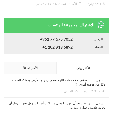
5234 زيارة
الأحد 13 شعبان 1447ﻫ 1-2-2026م
للإشتراك بمجموعة الواتساب
للرجال:
+962 77 675 7052
للنساء:
+1 202 913 6892
الأكثر تفاعلاً
الأكثر زيارة
السؤال الثالث عشر : حكم دعاء ( اللهم سخر لي جنود الأرض وملائكة السماء
وكل من فوضته أمري ) ؟
253419 زيارة
الفتاوى
السؤال الثامن: أخت تسأل تقول ما معنى ما ملكت أيمانكم، وهل يجوز للرجل أن
يجامع خادمته وجواريه بدون...