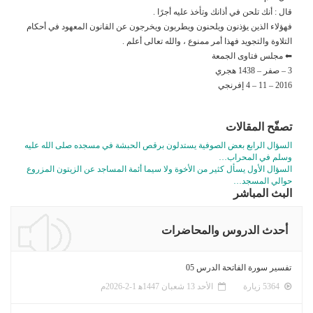
قال : أنك تلحن في أذانك وتأخذ عليه أجرًا .
فهؤلاء الذين يؤذنون ويلحنون ويطربون ويخرجون عن القانون المعهود في أحكام
التلاوة والتجويد فهذا أمر ممنوع ، والله تعالى أعلم .
⬅ مجلس فتاوى الجمعة
3 – صفر – 1438 هجري
2016 – 11 – 4 إفرنجي
تصفّح المقالات
السؤال الرابع بعض الصوفية يستدلون برقص الحبشة في مسجده صلى الله عليه
وسلم في المحراب…
السؤال الأول يسأل كثير من الأخوة ولا سيما أئمة المساجد عن الزيتون المزروع
حوالي المسجد…
البث المباشر
أحدث الدروس والمحاضرات
تفسير سورة الفاتحة الدرس 05
5364 زيارة
الأحد 13 شعبان 1447ﻫ 1-2-2026م