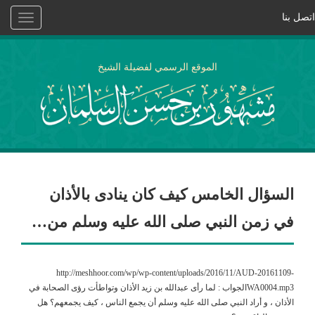
اتصل بنا
Toggle
vigation
الموقع الرسمي لفضيلة الشيخ
السؤال الخامس كيف كان ينادى بالأذان
في زمن النبي صلى الله عليه وسلم من…
http://meshhoor.com/wp/wp-content/uploads/2016/11/AUD-20161109-
WA0004.mp3الجواب : لما رأى عبدالله بن زيد الأذان وتواطأت رؤى الصحابة في
الأذان ، و أراد النبي صلى الله عليه وسلم أن يجمع الناس ، كيف يجمعهم؟ هل