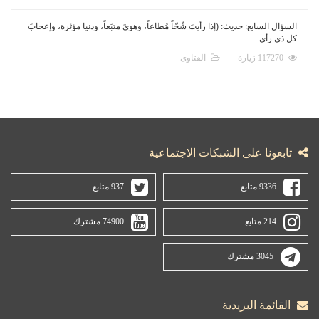
السؤال السابع: حديث: (إذا رأيتَ شُحّاً مُطاعاً، وهوىً متبَعاً، ودنيا مؤثرة، وإعجابَ
كل ذي رأي...
117270 زيارة
الفتاوى
تابعونا على الشبكات الاجتماعية
9336 متابع
937 متابع
214 متابع
74900 مشترك
3045 مشترك
القائمة البريدية