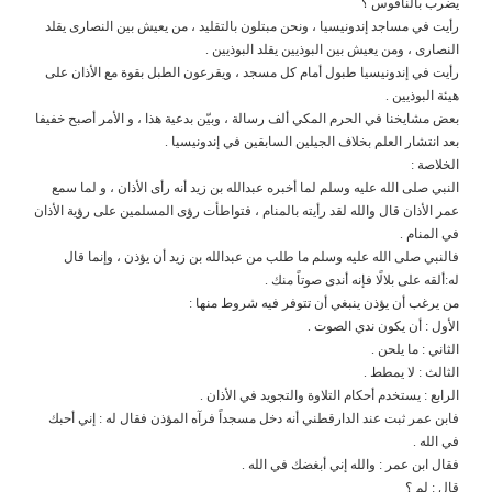
يضرب بالناقوس ؟
رأيت في مساجد إندونيسيا ، ونحن مبتلون بالتقليد ، من يعيش بين النصارى يقلد
النصارى ، ومن يعيش بين البوذيين يقلد البوذيين .
رأيت في إندونيسيا طبول أمام كل مسجد ، ويقرعون الطبل بقوة مع الأذان على
هيئة البوذيين .
بعض مشايخنا في الحرم المكي ألف رسالة ، وبيّن بدعية هذا ، و الأمر أصبح خفيفا
بعد انتشار العلم بخلاف الجيلين السابقين في إندونيسيا .
الخلاصة :
النبي صلى الله عليه وسلم لما أخبره عبدالله بن زيد أنه رأى الأذان ، و لما سمع
عمر الأذان قال والله لقد رأيته بالمنام ، فتواطأت رؤى المسلمين على رؤية الأذان
في المنام .
فالنبي صلى الله عليه وسلم ما طلب من عبدالله بن زيد أن يؤذن ، وإنما قال
له:ألقه على بلالًا فإنه أندى صوتاً منك .
من يرغب أن يؤذن ينبغي أن تتوفر فيه شروط منها :
الأول : أن يكون ندي الصوت .
الثاني : ما يلحن .
الثالث : لا يمطط .
الرابع : يستخدم أحكام التلاوة والتجويد في الأذان .
فابن عمر ثبت عند الدارقطني أنه دخل مسجداً فرآه المؤذن فقال له : إني أحبك
في الله .
فقال ابن عمر : والله إني أبغضك في الله .
قال : لم ؟