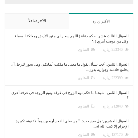
الأكثر تفاعلاً
الأكثر زيارة
السؤال الثالث عشر : حكم دعاء ( اللهم سخر لي جنود الأرض وملائكة السماء
وكل من فوضته أمري ) ؟
253346 زيارة
الفتاوى
السؤال الثامن: أخت تسأل تقول ما معنى ما ملكت أيمانكم، وهل يجوز للرجل أن
يجامع خادمته وجواريه بدون...
222399 زيارة
الفتاوى
السؤال الثامن : شيخنا ما حكم نوم الزوج في غرفة ونوم الزوجة في غرفة أخرى
؟
212048 زيارة
الفتاوى
السؤال العشرين: هل صح حديث " من صلى الفجر أربعين يوماً لا تفوته تكبيرة
الإحرام إلا كتب الله له...
137176 زيارة
الفتاوى