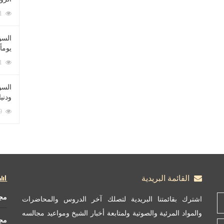
212091 زيارة
السؤ
يوماً
137231 زيارة
السؤا
ودني
117369 زيارة
القائمة البريدية
مج
اشترك بقائمتنا البريدية لتصلك آخر الدروس والمحاضرات
والمواد المرئية والصوتية ولمتابعة أخبار الشيخ ومواعيد مجالسه
مج