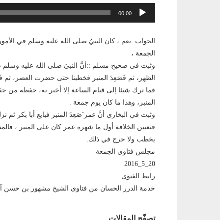
مشغل
00:00
الصوت
الجواب: نعم ، كان النبيُ صلى الله عليه وسلم في الأمو
الجمعة ،
وثبت في صحيح مسلم ::أنَّ النبيَ صلى الله عليه وسلم ص
الظهر، ثم فَصَعِدَ المنبر فخطبنا حتى حضرت العصر، ثم 
فما ترك شيئا إلى قيام الساعة إلا أخبر به، حفظه من
المنبر، وهذا ما كان يوم جمعة .
وثبت في البخاري أنَّ عمر َصَعِدَ المنبر فبايع أبا بكر ثم نز
فتعيين الخلافة أول ما شهره عمر كان على المنبر ، فالمس
يخطب ولا حرج في ذلك.
مجلس فتاوى الجمعة
20_5_2016
رابط الفتوى
خدمة الدرر الحسان من فتاوى الشيخ مشهور بن حسن 
تصفّح المقالات