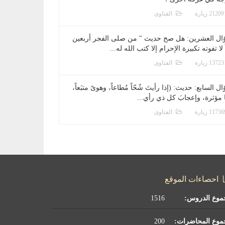
الفتاوى
ال العشرين: هل صح حديث " من صلى الفجر أربعين
 لا تفوته تكبيرة الإحرام إلا كتب الله له...
الفتاوى
ل السابع: حديث: (إذا رأيتَ شُحّاً مُطاعاً، وهوىً متبَعاً،
ا مؤثرة، وإعجابَ كل ذي رأي...
الفتاوى
احصاءات الموقع
موع الدروس:
1516
موع المحاضرات:
200