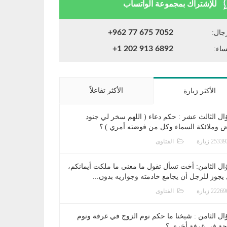
للإشتراك بمجموعة الواتساب
+962 77 675 7052
جال:
+1 202 913 6892
ساء:
الأكثر تفاعلاً
الأكثر زيارة
ال الثالث عشر : حكم دعاء ( اللهم سخر لي جنود
ض وملائكة السماء وكل من فوضته أمري ) ؟
الفتاوى
ال الثامن: أخت تسأل تقول ما معنى ما ملكت أيمانكم،
يجوز للرجل أن يجامع خادمته وجواريه بدون...
الفتاوى
ال الثامن : شيخنا ما حكم نوم الزوج في غرفة ونوم
جة في غرفة أخرى ؟