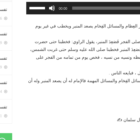
استخدم
00:00
تفسي
مفاتيح
5416 زيارة
الأسهم
ر العِظام والمسائل الفِخام يصعد المنبر ويخطب في غير يوم
أعلى/
تفسي
أسفل
لى الفجر فَصَعِدَ المنبر، يقول الراوي: فخطبنا حتى حضرت
5179 زيارة
لزيادة
فَصَعِدَ المنبر فخطبنا صلى الله عليه وسلم حتى غربت الشمس،
أو
 حفظه ونسيه من نسيه ، فخص يوم من تمامه من الفجر على
تفسير
خفض
5199 زيارة
مستوى
ل ، فبايعه الناس .
الصوت.
ائل الفِخام والمسائل المهمة فالإمام له أن يصعد المنبر وله أن
تفسير
5084 زيارة
تفسير 
5201 زيارة
آل سلمان ✍