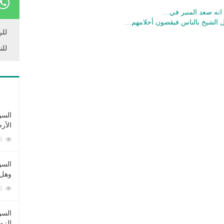
 انه صعد المنبر في…
ل الشيخ بالناس فيقصون أحلامهم…
للر
للن
السؤ
الأر
253393 زيارة
السؤ
وهل 
222696 زيارة
السؤ
الزو