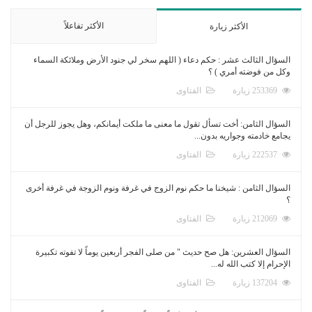
الأكثر تفاعلاً
الأكثر زيارة
السؤال الثالث عشر : حكم دعاء ( اللهم سخر لي جنود الأرض وملائكة السماء
وكل من فوضته أمري ) ؟
253369 زيارة
الفتاوى
السؤال الثامن: أخت تسأل تقول ما معنى ما ملكت أيمانكم، وهل يجوز للرجل أن
يجامع خادمته وجواريه بدون...
222537 زيارة
الفتاوى
السؤال الثامن : شيخنا ما حكم نوم الزوج في غرفة ونوم الزوجة في غرفة أخرى
؟
212069 زيارة
الفتاوى
السؤال العشرين: هل صح حديث " من صلى الفجر أربعين يوماً لا تفوته تكبيرة
الإحرام إلا كتب الله له...
137204 زيارة
الفتاوى