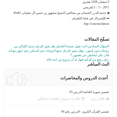
9 شعبان 1438 هجري
2017 – 5 – 5 إفرنجي
◀ خدمة الدرر الحسان من مجالس الشيخ مشهور بن حسن آل سلمان. ✍✍
⬅ للإشتراك في قناة التلغرام :
http://t.me/meshhoor
تصفّح المقالات
السؤال السادس اخت تقول شيخنا الفاضل هل يجوز للرجل تبديل الليالي بين
زوجاته بدون إذنهن ، وهل يجوز للرجل جمع الزوجات في السكن رغم عنهن مع أنه
قادر على ابعادهن عن بعضهن ؟
رجل رضع من أم أمه فهل له أن يتزوج من ابنة خاله
البث المباشر
أحدث الدروس والمحاضرات
تفسير سورة الفاتحة الدرس 05
5388 زيارة
الأحد 13 شعبان 1447ﻫ 1-2-2026م
تفسير القرآن الكريم - الدرس رقم 04