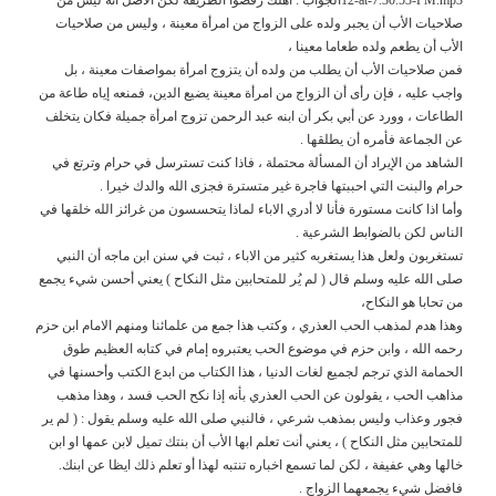
صلاحيات الأب أن يجبر ولده على الزواج من امرأة معينة ، وليس من صلاحيات
الأب أن يطعم ولده طعاما معينا ،
فمن صلاحيات الأب أن يطلب من ولده أن يتزوج امرأة بمواصفات معينة ، بل
واجب عليه ، فإن رأى أن الزواج من امرأة معينة يضيع الدين، فمنعه إياه طاعة من
الطاعات ، وورد عن أبي بكر أن ابنه عبد الرحمن تزوج امرأة جميلة فكان يتخلف
عن الجماعة فأمره أن يطلقها .
الشاهد من الإيراد أن المسألة محتملة ، فاذا كنت تسترسل في حرام وترتع في
حرام والبنت التي احببتها فاجرة غير متسترة فجزى الله والدك خيرا .
وأما اذا كانت مستورة فأنا لا أدري الاباء لماذا يتحسسون من غرائز الله خلقها في
الناس لكن بالضوابط الشرعية .
تستغربون ولعل هذا يستغربه كثير من الاباء ، ثبت في سنن ابن ماجه أن النبي
صلى الله عليه وسلم قال ( لم يُر للمتحابين مثل النكاح ) يعني أحسن شيء يجمع
من تحابا هو النكاح،
وهذا هدم لمذهب الحب العذري ، وكتب هذا جمع من علمائنا ومنهم الامام ابن حزم
رحمه الله ، وابن حزم في موضوع الحب يعتبروه إمام في كتابه العظيم طوق
الحمامة الذي ترجم لجميع لغات الدنيا ، هذا الكتاب من ابدع الكتب وأحسنها في
مذاهب الحب ، يقولون عن الحب العذري بأنه إذا نكح الحب فسد ، وهذا مذهب
فجور وعذاب وليس بمذهب شرعي ، فالنبي صلى الله عليه وسلم يقول : ( لم ير
للمتحابين مثل النكاح ) ، يعني أنت تعلم ابها الأب أن بنتك تميل لابن عمها او ابن
خالها وهي عفيفة ، لكن لما تسمع اخباره تنتبه لهذا أو تعلم ذلك ايظا عن ابنك.
فافضل شيء يجمعهما الزواج .