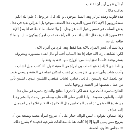
أما أن تقول أريد أن اعاقب .
تعاقب ماذا .
هذه قلوب وهذه غرائز وهذا الميل موجود ، و الله قال عز وجل { علم الله انكم
ستذكرونهن} الآية ٢٣٥ سورة البقرة ، هذا الضعف موجود بل القرائن تفيد في هذا .
بعض السلف في تفسير قول الله عز وجل : { ولا تحملنا ما لا طاقة لنا به } الآية
٢٨٦ سورة البقرة ، قال : النساء، حب المرأة ، قد تحب امرأة ويكون حبك لها ما لا
طاقة لك به،
وبلا شك أن ليس المراد بالاية هذا فقط وهذا فرد من أفراد الآية .
لكن الشاهد بارك الله فيك إذا هذا الشاب أحب أو مال لفتاة مستورة ومعروفة
بستر وعفة فلماذا تمنع ابنك من الزواج منها فتعذبه وتعذبها .
والله الذي لا إله إلا هو اتصلت بي امرأة من العقبة تقول : أنا كنت اميل لشاب ،
وأحب شاب وأبي اجبرني فتزوجت ثم ذهبت لمكان عمله في العقبة وزوجي يغيب
عن للعمل ليلة وليلتين ، قالت : فياتي الشاب فيقضي الليلتين عندي ، ليلتين يأتي
من عمان يقضيها في العقبة وزوجها غائب
النتائج مدمرة فأنت تريد عفة لكن لا تدري النتائج والنتائج مدمرة في مثل هذا
الباب والقلوب ضعيفة ، ولذا النبي صلى الله عليه وسلم من رحمته بالبشر وهذا
من شرع الله يقول : ( لم ير للمتحابين مثل النكاح ) ، النكاح علاج لمن لم يميل
إلى امراة .
ولذا علماؤنا يقولون : ليس للوالد اجبار على أن يتزوج امرأة معينة ويمنعه من أن
يتزوج ممن يميل اليها إلا إذا كانت هنالك مخالفات شرعية فحينئذ لا يشرع ذلك.
⬅ مجلس فتاوى الجمعة .