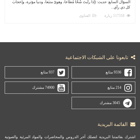
السؤال السابع: حديث: (إذا رأيتَ شُحّاً مُطاعاً، وهوىً متبَعاً، ودنيا مؤثرة، وإعجابَ
كل ذي رأي...
117318 زيارة
الفتاوى
تابعونا على الشبكات الاجتماعية
9336 متابع
937 متابع
214 متابع
74900 مشترك
3045 مشترك
القائمة البريدية
اشترك بقائمتنا البريدية لتصلك آخر الدروس والمحاضرات والمواد المرئية والصوتية