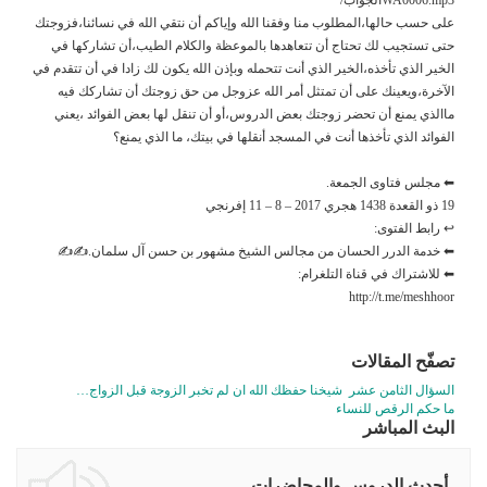
على حسب حالها،المطلوب منا وفقنا الله وإياكم أن نتقي الله في نسائنا،فزوجتك
حتى تستجيب لك تحتاج أن تتعاهدها بالموعظة والكلام الطيب،أن تشاركها في
الخير الذي تأخذه،الخير الذي أنت تتحمله وبإذن الله يكون لك زادا في أن تتقدم في
اﻵخرة،ويعينك على أن تمتثل أمر الله عزوجل من حق زوجتك أن تشاركك فيه
ماالذي يمنع أن تحضر زوجتك بعض الدروس،أو أن تنقل لها بعض الفوائد ،يعني
الفوائد الذي تأخذها أنت في المسجد أنقلها في بيتك، ما الذي يمنع؟
⬅ مجلس فتاوى الجمعة.
19 ذو القعدة 1438 هجري 2017 – 8 – 11 إفرنجي
↩ رابط الفتوى:
⬅ خدمة الدرر الحسان من مجالس الشيخ مشهور بن حسن آل سلمان.✍✍
⬅ للاشتراك في قناة التلغرام:
http://t.me/meshhoor
تصفّح المقالات
السؤال الثامن عشر شيخنا حفظك الله ان لم تخبر الزوجة قبل الزواج…
ما حكم الرقص للنساء
البث المباشر
أحدث الدروس والمحاضرات