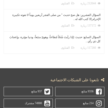
212044 زيارة
الفتاوى
السؤال العشرين: هل صح حديث " من صلى الفجر أربعين يوماً لا تفوته تكبيرة
الإحرام إلا كتب الله له...
137172 زيارة
الفتاوى
السؤال السابع: حديث: (إذا رأيتَ شُحّاً مُطاعاً، وهوىً متبَعاً، ودنيا مؤثرة، وإعجابَ
كل ذي رأي...
117260 زيارة
الفتاوى
تابعونا على الشبكات الاجتماعية
9336 متابع
937 متابع
214 متابع
74900 مشترك