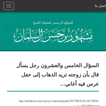
اتصل بنا
Toggle
vigation
الموقع الرسمي لفضيلة الشيخ
السؤال الخامس والعشرون رجل يسأل
قال بأن زوجته تريد الذهاب إلى حفل
عرس فيه أغاني…
http://meshhoor.com/wp/wp-content/uploads/2017/08/AUD-20170818-
WA0006.mp3الجواب/