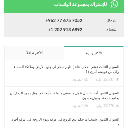
للإشتراك بمجموعة الواتساب
للرجال:
+962 77 675 7052
للنساء:
+1 202 913 6892
الأكثر تفاعلاً
الأكثر زيارة
السؤال الثالث عشر : حكم دعاء ( اللهم سخر لي جنود الأرض وملائكة السماء
وكل من فوضته أمري ) ؟
253337 زيارة
الفتاوى
السؤال الثامن: أخت تسأل تقول ما معنى ما ملكت أيمانكم، وهل يجوز للرجل أن
يجامع خادمته وجواريه بدون...
222378 زيارة
الفتاوى
السؤال الثامن : شيخنا ما حكم نوم الزوج في غرفة ونوم الزوجة في غرفة أخرى
؟