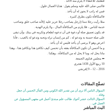
فطلبك للاعطاء لا يلزم منه الأخذ .
فالنبي صلى الله عليه وسلم يقول : هدايا العمال غلول .
فمن له راتب لا يجوز له أن يأخذ .
فالمكافأة تكون بطرق كثيرة .
مثلا رأيت رجلا دمثا ((رجل يصاحب رجلا عزيز عليه ))لأنه صاحب خلق وصاحب
خدمة للناس ، فلا يلزم من المكافأة المال ، ولا يلزم الهدية .
قد يكون تعميق صلة أو دعوة في أن تدعوه لطعام وتكرمه في بيتك ،وأن تبقى
على صلة حسنة به وتدعو له ، كم من إنسان تراه وتحبه وتدعو له بالغيب ، فأنا
اعرض وهو لا يرضى أن يأخذ فليس له أن يأخذ .
و ما أحسن أن تكون المكافأة بفقه بأن تحسن كيف تكافئ هذا وتكافئ هذا ، وهذا
ماذا يحل له، وما لا يحل له من المكافأة ، وهكذا .
⬅ مجلس فتاوى الجمعة.
10 ربيع الأول 1438 هجري
2016 – 12 – 9 إفرنجي
تصفّح المقالات
السؤال الثامن ألا ترى أن من تقدير الله الكوني ومن الفأل الحسن أن جعل
وفاة…
السؤال الثالث عشر أخوك طالب علم مبتدئ أعمل في مقهى المسؤول عن
العمل في…
البث المباشر