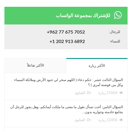
للإشتراك بمجموعة الواتساب
للرجال:
+962 77 675 7052
للنساء:
+1 202 913 6892
الأكثر تفاعلاً
الأكثر زيارة
السؤال الثالث عشر : حكم دعاء ( اللهم سخر لي جنود الأرض وملائكة السماء
وكل من فوضته أمري ) ؟
253418 زيارة
الفتاوى
السؤال الثامن: أخت تسأل تقول ما معنى ما ملكت أيمانكم، وهل يجوز للرجل أن
يجامع خادمته وجواريه بدون...
222858 زيارة
الفتاوى