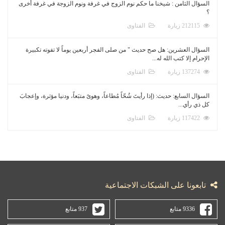
السؤال الثامن : شيخنا ما حكم نوم الزوج في غرفة ونوم الزوجة في غرفة أخرى
؟
212115 زيارة
الفتاوى
السؤال العشرين: هل صح حديث " من صلى الفجر أربعين يوماً لا تفوته تكبيرة
الإحرام إلا كتب الله له...
137274 زيارة
الفتاوى
السؤال السابع: حديث: (إذا رأيتَ شُحّاً مُطاعاً، وهوىً متبَعاً، ودنيا مؤثرة، وإعجابَ
كل ذي رأي...
117422 زيارة
الفتاوى
تابعونا على الشبكات الاجتماعية
9336 متابع
937 متابع