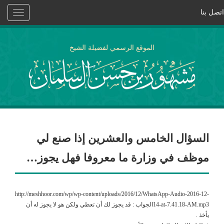
اتصل بنا
Toggle
vigation
الموقع الرسمي لفضيلة الشيخ
السؤال الخامس والعشرين إذا صنع لي
موظف في وزارة ما معروفا فهل يجوز…
http://meshhoor.com/wp/wp-content/uploads/2016/12/WhatsApp-Audio-2016-12-
14-at-7.41.18-AM.mp3الجواب : قد يجوز لك أن تعطي ولكن هو لا يجوز له أن
يأخذ .