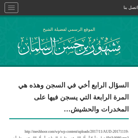
اتصل بنا
Toggle
vigation
الموقع الرسمي لفضيلة الشيخ
السؤال الرابع أخي في السجن وهذه هي
المرة الرابعة التي يسجن فيها على
المخدرات والحشيش…
http://meshhoor.com/wp/wp-content/uploads/2017/11/AUD-20171119-
WA0080.mp3الجواب: أولا أسأل الله عز وجل له الهداية وأسأل الله عز و جل أن