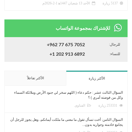
5137 زيارة
الأحد 13 شعبان 1447ﻫ 1-2-2026م
للإشتراك بمجموعة الواتساب
للرجال:
+962 77 675 7052
للنساء:
+1 202 913 6892
الأكثر تفاعلاً
الأكثر زيارة
السؤال الثالث عشر : حكم دعاء ( اللهم سخر لي جنود الأرض وملائكة السماء
وكل من فوضته أمري ) ؟
253331 زيارة
الفتاوى
السؤال الثامن: أخت تسأل تقول ما معنى ما ملكت أيمانكم، وهل يجوز للرجل أن
يجامع خادمته وجواريه بدون...