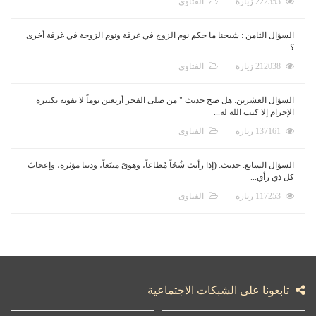
222353 زيارة
الفتاوى
السؤال الثامن : شيخنا ما حكم نوم الزوج في غرفة ونوم الزوجة في غرفة أخرى
؟
212038 زيارة
الفتاوى
السؤال العشرين: هل صح حديث " من صلى الفجر أربعين يوماً لا تفوته تكبيرة
الإحرام إلا كتب الله له...
137161 زيارة
الفتاوى
السؤال السابع: حديث: (إذا رأيتَ شُحّاً مُطاعاً، وهوىً متبَعاً، ودنيا مؤثرة، وإعجابَ
كل ذي رأي...
117253 زيارة
الفتاوى
تابعونا على الشبكات الاجتماعية