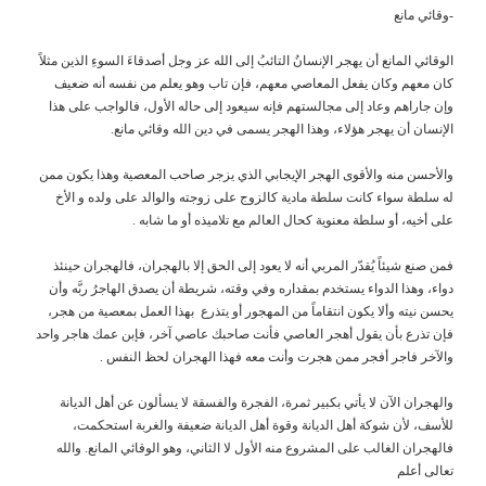
-وقائي مانع
الوقائي المانع أن يهجر الإنسانُ التائبُ إلى الله عز وجل أصدقاءَ السوءِ الذين مثلاً
كان معهم وكان يفعل المعاصي معهم، فإن تاب وهو يعلم من نفسه أنه ضعيف
وإن جاراهم وعاد إلى مجالستهم فإنه سيعود إلى حاله الأول، فالواجب على هذا
الإنسان أن يهجر هؤلاء، وهذا الهجر يسمى في دين الله وقائي مانع.
والأحسن منه والأقوى الهجر الإيجابي الذي يزجر صاحب المعصية وهذا يكون ممن
له سلطة سواء كانت سلطة مادية كالزوج على زوجته والوالد على ولده و الأخ
على أخيه، أو سلطة معنوية كحال العالم مع تلاميذه أو ما شابه .
فمن صنع شيئاً يُقدّر المربي أنه لا يعود إلى الحق إلا بالهجران، فالهجران حينئذ
دواء، وهذا الدواء يستخدم بمقداره وفي وقته، شريطة أن يصدق الهاجرُ ربَّه وأن
يحسن نيته وألا يكون انتقاماً من المهجور أو يتذرع بهذا العمل بمعصية من هجر،
فإن تذرع بأن يقول أهجر العاصي فأنت صاحبك عاصي آخر، فإبن عمك هاجر واحد
والآخر فاجر أفجر ممن هجرت وأنت معه فهذا الهجران لحظ النفس .
والهجران الآن لا يأتي بكبير ثمرة، الفجرة والفسقة لا يسألون عن أهل الديانة
للأسف، لأن شوكة أهل الديانة وقوة أهل الديانة ضعيفة والغربة استحكمت،
فالهجران الغالب على المشروع منه الأول لا الثاني، وهو الوقائي المانع. والله
تعالى أعلم