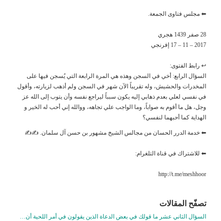
⬅ مجلس فتاوى الجمعة.
28 صفر 1439 هجري
2017 – 11 – 17 إفرنجي
↩ رابط الفتوى:
السؤال الرابع: أخي في السجن وهذه هي المرة الرابعة التي يُسجن فيها على
المخدرات والحشيش، وله تقريباً الآن شهر في السجن ولم أذهب لزيارته، وأقول
في نفسي لعلي بعدم ذهابي إليه يكون سبباً ليراجع نفسه وأن يتوب إلى الله عز
وجل، هل ما أقوم به صواباً، وما الواجب علي تجاهه، ووالله إني أحب له الخير و
الهداية كما أحبهما لنفسي؟
⬅ خدمة الدرر الحسان من مجالس الشيخ مشهور بن حسن آل سلمان. ✍✍
⬅ للاشتراك في قناة التلغرام:
http://t.me/meshhoor
تصفّح المقالات
السؤال الثاني عشر ما قولك في بعض الدعاة الذين يقولون في أمر اللحية أن…