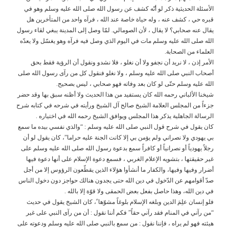
الأسئلة الحديثية ذكر لو أنّه كشف عن رسول الله صلى الله عليه وسلم وهو في
قبره حي ، كشف عنه ، وله حياة خاصة عند الله ، فرآه واحد من المتأخرين هل
يقال عنه صحابي؟ لا يقال ، لأن الصومالي. لمّا وصل إلى المدينة يبغي لقاء رسول
الله صلى الله عليه وسلم مات في اليوم الذي وصل فيه فرآه وهو يغسّل ولا يعدّه
العلماء من الصحابة.
الأمر إذن ، لا نريد أن نجفو ولا أن نغلو ، فلا نشدو ونقول أن الرؤية فقط بحق
أصحاب النبي صلى الله عليه وسلم ، ولا نغلو فنقول كل من رآى رسول الله صلى
الله عليه وسلم حتّى لو كان بعد وفاته فهو صحابي ، ليس بصحيح.
شيخنا الألباني رحمه الله كان يستفيد من هذا الحديث ولا أظنه سبق بها وقد حضر
جزءاً من المجلس العلامة الشيخ صالح آل الشيخ ورأيته في شرحه في كتابه شرح
الرسالة الجاهلية يذكر هذا المجلس ويوافق الشيخ رحمه الله في اختياره .
كان يقول في شرح قول النبي صلى الله عليه وسلم : “والذي نفسي بيده ما سمع
بي يهودي ولا نصراني ولم يؤمن بي إلا كانت الجنة عليه حراما”، كان يقول لو أن
رجلاً يهودياً أو نصرانياً أو كافراً سمع بدعوة رسول الله صلى الله عليه وسلم على
غير حقيقتها ، بتشويه الإعلام الغربي ، فسمع دعوة الإسلام على أنها دعوة فيها
أضرار وفيها وفيها، والكفار ما أنشأوا هؤلاء الذين يقطّعون الرؤوس إلا من أجل
صدّ أقوامهم عن الدّخول في دين الله حتى يجدون هنالك حواجز دون دخول الناس
في دين الله، وهذا حاصل بفعل بعض الحمقى ولا قوّة إلا بالله .
فلو إنسان علِمَ الدين وبلغه الإسلام بلوغاً مشوّها ً، كان الشيخ يقول في حديث
“من رآني في المنام فقد رآني حقاً” فكم أننا نقول : أن من رآى النبي على غير
هيئته فهو لم يراه ، فإننا نقول : من سمع بالنبي صلى الله عليه وسلم ودعوته على