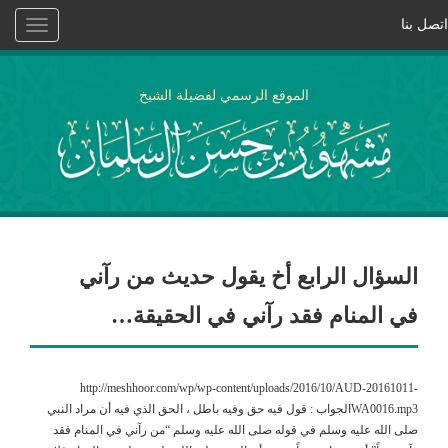
اتصل بنا
Toggle
vigation
الموقع الرسمي لفضيلة الشيخ
السؤال الرابع أخ يقول حديث من رآني
في المنام فقد رآني في الحقيقة…
http://meshhoor.com/wp/wp-content/uploads/2016/10/AUD-20161011-
WA0016.mp3الجواب : قول فيه حق وفيه باطل ، الحق الذي فيه أن مراد النبي
صلى الله عليه وسلم في قوله صلى الله عليه وسلم “من رآني في المنام فقد