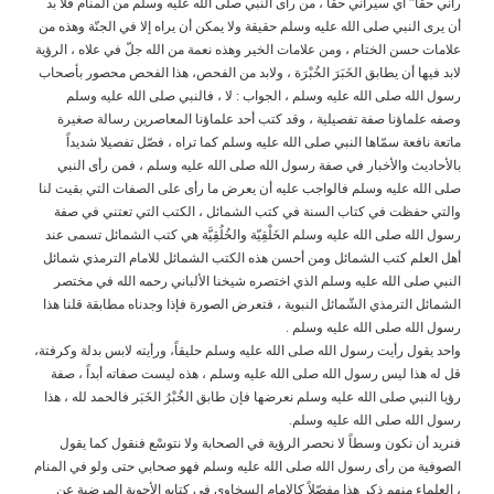
رآني حقاً” أي سيراني حقاً ، من رأى النبي صلى الله عليه وسلم من المنام فلا بد
أن يرى النبي صلى الله عليه وسلم حقيقة ولا يمكن أن يراه إلا في الجنّة وهذه من
علامات حسن الختام ، ومن علامات الخير وهذه نعمة من الله جلّ في علاه ، الرؤية
لابد فيها أن يطابق الخَبَرَ الخُبْرَة ، ولابد من الفحص، هذا الفحص محصور بأصحاب
رسول الله صلى الله عليه وسلم ، الجواب : لا ، فالنبي صلى الله عليه وسلم
وصفه علماؤنا صفة تفصيلية ، وقد كتب أحد علماؤنا المعاصرين رسالة صغيرة
ماتعة نافعة سمّاها النبي صلى الله عليه وسلم كما تراه ، فصّل تفصيلا شديداً
بالأحاديث والأخبار في صفة رسول الله صلى الله عليه وسلم ، فمن رأى النبي
صلى الله عليه وسلم فالواجب عليه أن يعرض ما رأى على الصفات التي بقيت لنا
والتي حفظت في كتاب السنة في كتب الشمائل ، الكتب التي تعتني في صفة
رسول الله صلى الله عليه وسلم الخَلْقِيّة والخُلُقِيَّة هي كتب الشمائل تسمى عند
أهل العلم كتب الشمائل ومن أحسن هذه الكتب الشمائل للامام الترمذي شمائل
النبي صلى الله عليه وسلم الذي اختصره شيخنا الألباني رحمه الله في مختصر
الشمائل الترمذي الشّمائل النبوية ، فتعرض الصورة فإذا وجدناه مطابقة قلنا هذا
رسول الله صلى الله عليه وسلم .
واحد يقول رأيت رسول الله صلى الله عليه وسلم حليقاً، ورأيته لابس بدلة وكرفتة،
قل له هذا ليس رسول الله صلى الله عليه وسلم ، هذه ليست صفاته أبداً ، صفة
رؤيا النبي صلى الله عليه وسلم نعرضها فإن طابق الخُبْرُ الخَبَر فالحمد لله ، هذا
رسول الله صلى الله عليه وسلم.
فنريد أن نكون وسطاً لا نحصر الرؤية في الصحابة ولا نتوسْع فنقول كما يقول
الصوفية من رأى رسول الله صلى الله عليه وسلم فهو صحابي حتى ولو في المنام
، العلماء منهم ذكر هذا مفصّلاً كالإمام السخاوي في كتابه الأجوبة المرضية عن