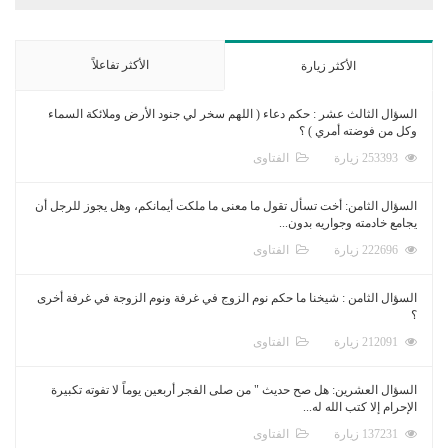
الأكثر تفاعلاً
الأكثر زيارة
السؤال الثالث عشر : حكم دعاء ( اللهم سخر لي جنود الأرض وملائكة السماء
وكل من فوضته أمري ) ؟
253393 زيارة
الفتاوى
السؤال الثامن: أخت تسأل تقول ما معنى ما ملكت أيمانكم، وهل يجوز للرجل أن
يجامع خادمته وجواريه بدون...
222696 زيارة
الفتاوى
السؤال الثامن : شيخنا ما حكم نوم الزوج في غرفة ونوم الزوجة في غرفة أخرى
؟
212091 زيارة
الفتاوى
السؤال العشرين: هل صح حديث " من صلى الفجر أربعين يوماً لا تفوته تكبيرة
الإحرام إلا كتب الله له...
137231 زيارة
الفتاوى