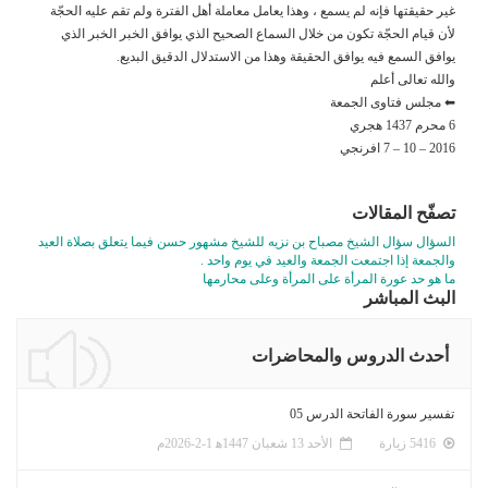
غير حقيقتها فإنه لم يسمع ، وهذا يعامل معاملة أهل الفترة ولم تقم عليه الحجّة
لأن قيام الحجّة تكون من خلال السماع الصحيح الذي يوافق الخبر الخبر الذي
يوافق السمع فيه يوافق الحقيقة وهذا من الاستدلال الدقيق البديع.
والله تعالى أعلم
⬅ مجلس فتاوى الجمعة
6 محرم 1437 هجري
2016 – 10 – 7 افرنجي
تصفّح المقالات
السؤال سؤال الشيخ مصباح بن نزيه للشيخ مشهور حسن فيما يتعلق بصلاة العيد
والجمعة إذا اجتمعت الجمعة والعيد في يوم واحد .
ما هو حد عورة المرأة على المرأة وعلى محارمها
البث المباشر
أحدث الدروس والمحاضرات
تفسير سورة الفاتحة الدرس 05
5416 زيارة
الأحد 13 شعبان 1447ﻫ 1-2-2026م