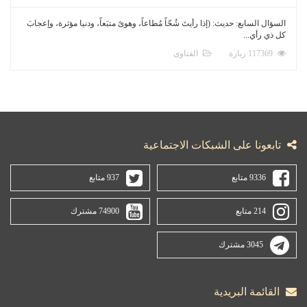
السؤال السابع: حديث: (إذا رأيتَ شُحّاً مُطاعاً، وهوىً متبَعاً، ودنيا مؤثرة، وإعجابَ
كل ذي رأي...
117369 زيارة
الفتاوى
تابعونا على الشبكات الاجتماعية
9336 متابع
937 متابع
214 متابع
74900 مشترك
3045 مشترك
القائمة البريدية