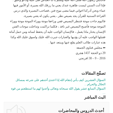
فإذا أنت السنن ليست ظاهرة عندك يعني ما رزقك الله بصيرة، أو الأمور فيها
عماء ونحن أدركنا اخواني فيما مضى موج فتن ،فصاحب البصيرة والذي درس
القراءة السننية للقرآن يجد بصيص نظر ، يعني يكون له يعني بصيرة،
فاليوم جاءت موجة فتنظر البصيص ففي وراءها موجة ووراء الموجة موجة ووراء
الموجة موجة فأصبح البصيص غير نافذ ، فكلما تراكمت وتداخلت موجات الفتن
الإنسان يحتار ماذا يعمل ، فالإنسان الواجب عليه أن يحفظ لسانه ومن حمل أمانة
فقبلها الواجب عليه أن يؤديها والعبارات جيرت الله عليك واسوق عليك الله وكذا
هذه عبارات طالب العلم يقلع عنها ويبتعد عنها .
⬅ مجلس فتاوى الجمعة
29 ذو الحجة 1437 هجري
2016 – 9 – 30 افرنجي
تصفّح المقالات
السؤال العشرين كيف يأتي إنتقام الله إذا اعتدى أحدهم على شرعه بمسائل
الحلال والحرام…
السؤال السابع عشر يقول الله سبحانه وتعالى وأعدوا لهم ما استطعتم من قوة
…
البث المباشر
أحدث الدروس والمحاضرات