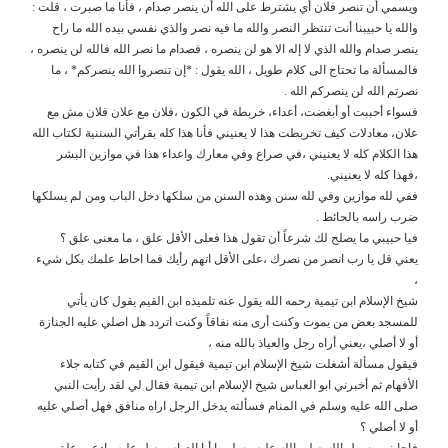
ويسمي أن تنصر فلان أي يشترط على الله أن ينصر صدام ، فأنا ما صبرت ، قلت :
والله يا حبيبنا أنت تنتظر النصر والله ما فيه نصر والذي نفسي بيده الله ما راح
ينصر صدام والله الذي لا إله الا هو لن ينصره ، فصدام ما نصر الله فالله لن ينصره ،
فالمسألة ما تحتاج الى كلام طويل ، الله يقول : *إن تنصروا الله ينصركم* ، ما
نصرتم الله لن ينصركم الله .
فسواء أحببت أو أبغضت، أعداء، خربطة في الكون ،فلان مع علان فلان مش مع
علان، معادلات كيف تخربطت هذا لا يعنيني فأنا هذا كله بقرأتي السننية لكتاب الله
هذا الكلام كله لا يعنيني ،في صراع وفي معارك واعداء هذا في موازين البشر
،فهذا كله لا يعنيني.
ففي لله موازين وفي لله سنن وهذه السنن من سلكها دخل الباب ومن لم يسلكها
ضرب راسه بالحائط .
فيا حبيبي ما يصلح لك شرعاً أن تقول هذا فعلى الأقل علق ، ما معنى علق ؟
يعني قل يا رب انصر من نصرك ،على الأقل اتهم رأيك فما احاط علمك بكل شيء
،
شيخ الإسلام ابن تيمية رحمه الله يقول عنه تلميذه ابن القيم يقول كان يأتي
للمسجد بعض من يموت وكنت أرى منه نفاقاً وكنت اتردد هل اصلي عليه الجنازة
أو ﻻ أصلي ،يعني أراه رجل والعياذ بالله منه ،
فيقول مسألة أشغلت شيخ الإسلام ابن تيمية فيقول ابن القيم في كتابه جلاء
الأفهام ثم أخبرني ابو العباس شيخ الإسلام ابن تيمية فقال لي لقد رأيت النبي
صلى الله عليه وسلم في المنام فسألته يدخل الرجل اراه منافق فهل أصلي عليه
أو لا أصلي ؟
فاجابني رسول الله صلى الله عليه وسلم يا أبا العباس صل عليه وادعو وعلق .