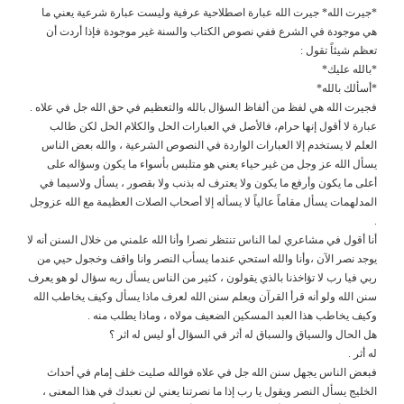
*جيرت الله* جيرت الله عبارة اصطلاحية عرفية وليست عبارة شرعية يعني ما
هي موجودة في الشرع ففي نصوص الكتاب والسنة غير موجودة فإذا أردت أن
تعظم شيئاً تقول :
*بالله عليك*
*أسألك بالله*
فجيرت الله هي لفظ من ألفاظ السؤال بالله والتعظيم في حق الله جل في علاه .
عبارة لا أقول إنها حرام، فالأصل في العبارات الحل والكلام الحل لكن طالب
العلم لا يستخدم إلا العبارات الواردة في النصوص الشرعية ، والله بعض الناس
يسأل الله عز وجل من غير حياء يعني هو متلبس بأسواء ما يكون وسؤاله على
أعلى ما يكون وأرفع ما يكون ولا يعترف له بذنب ولا بقصور ، يسأل ولاسيما في
المدلهمات يسأل مقاماً عالياً لا يسأله إلا أصحاب الصلات العظيمة مع الله عزوجل
.
أنا أقول في مشاعري لما الناس تنتظر نصرا وأنا الله علمني من خلال السنن أنه لا
يوجد نصر الآن ،وأنا والله استحي عندما يسأب النصر وانا واقف وخجول حيي من
ربي فيا رب لا تؤاخذنا بالذي يقولون ، كثير من الناس يسأل ربه سؤال لو هو يعرف
سنن الله ولو أنه قرأ القرآن ويعلم سنن الله لعرف ماذا يسأل وكيف يخاطب الله
وكيف يخاطب هذا العبد المسكين الضعيف مولاه ، وماذا يطلب منه .
هل الحال والسياق والسباق له أثر في السؤال أو ليس له اثر ؟
له أثر .
فبعض الناس يجهل سنن الله جل في علاه فوالله صليت خلف إمام في أحداث
الخليج يسأل النصر ويقول يا رب إذا ما نصرتنا يعني لن نعبدك في هذا المعنى ،