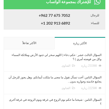
للإشتراك بمجموعة الواتساب
للرجال:
+962 77 675 7052
للنساء:
+1 202 913 6892
الأكثر تفاعلاً
الأكثر زيارة
السؤال الثالث عشر : حكم دعاء ( اللهم سخر لي جنود الأرض وملائكة السماء
وكل من فوضته أمري ) ؟
253360 زيارة
الفتاوى
السؤال الثامن: أخت تسأل تقول ما معنى ما ملكت أيمانكم، وهل يجوز للرجل أن
يجامع خادمته وجواريه بدون...
222500 زيارة
الفتاوى
السؤال الثامن : شيخنا ما حكم نوم الزوج في غرفة ونوم الزوجة في غرفة أخرى
؟