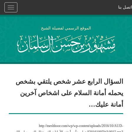
اتصل بنا
Toggle
vigation
الموقع الرسمي لفضيلة الشيخ
السؤال الرابع عشر شخص يلتقي بشخص
يحمله أمانة السلام على اشخاص آخرين
أمانة عليك…
http://meshhoor.com/wp/wp-content/uploads/2016/10/AUD-
20161005WA0015.mp3الجواب : أسوأ هذه الأمانات التي تقال للنبي صلى الله