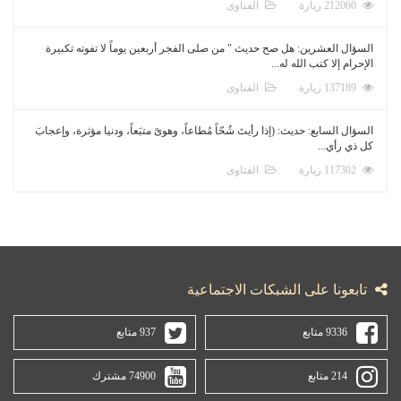
212060 زيارة
الفتاوى
السؤال العشرين: هل صح حديث " من صلى الفجر أربعين يوماً لا تفوته تكبيرة
الإحرام إلا كتب الله له...
137189 زيارة
الفتاوى
السؤال السابع: حديث: (إذا رأيتَ شُحّاً مُطاعاً، وهوىً متبَعاً، ودنيا مؤثرة، وإعجابَ
كل ذي رأي...
117302 زيارة
الفتاوى
تابعونا على الشبكات الاجتماعية
9336 متابع
937 متابع
214 متابع
74900 مشترك