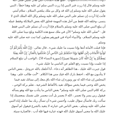
عليه وسلم قال إذا زرت قبر النبي إذا زرت النبي سلم لي عليه وهذا خطأ ، النبي
يقول صلى الله عليه وسلم إن الله قد وكل بي ملك يبلغني السلام ، سلام أمتي
فأنت إذا أردت إن تسلم على البني صلى الله عليه وسلم وكل الله الملك الذي لا
ينسى ،وخلقه الله فقط من أجل هذه المهمة فخلق الله بعض الملائكة وفقط عمله
أن يبلغ النبي صلى الله عليه وسلم بالسلام فإذا أردت أن تسلم على البني فقط
قل : *صلى الله عليه وسلم* الآن في ملك سمع هذه الكلمة وبلغ نبينا صلى الله
عليه وسلم السلام ، والأنبياء أحياء في قبورهم يصلون كما ثبت عنه صلى الله عليه
وسلم .
فإذا قبلت الأمانة أدها وإذا نسيت ما عليك شيء ، قال تعالى : (إِنَّ اللَّهَ يَأْمُرُكُمْ أَنْ
تُؤَدُّوا الْأَمَانَاتِ إِلَىٰ أَهْلِهَا وَإِذَا حَكَمْتُمْ بَيْنَ النَّاسِ أَنْ تَحْكُمُوا بِالْعَدْلِ ۚ إِنَّ اللَّهَ نِعِمَّا
يَعِظُكُمْ بِهِ ۗ إِنَّ اللَّهَ كَانَ سَمِيعًا بَصِيرًا) [سورة النساء 58] ، الواجب أن تبلغ السلام
إذا علمت وإذا نسيت رفع القلم عن الناسي ما عليك شيء .
قول جيرت الله عليك ، هذا الظاهر أنه دعاء ، أنا أحلفك بالله عزوجل ، بعض الناس
لا يتأدبون مع الله ، احفظ بارك الله فيك مني هذا الكلام : *أنت طالب علم ، وهذا
المجلس إن شاء الله له نور ونوره إن شاء الله باق معك إلى مماتك تقيد فيما
يخص الله وحتى فيما يخص سؤالك تقيد بالألفاظ الشرعية ، تعلم بركة الوحي ،
بركة كلام النبي صلى الله عليه وسلم* بعض الناس ما يتأدب مع الله وهو يسأله
فيقول ربي يسر ولا تعسر ، الله لا يعسر بل أنت معسر على نفسك بمعصيتك إذا
سألت ربك فاسأل سؤال طيب، وأحسن شيء أن تسأل ربك بما علمك إياه النبي
صلى الله عليه وسلم ، بعض الناس في عبارته لا يتقيد بالشرع فيقول لم أسوق
عليك الله ما معنى أسوق عليك الله فهذه عبارة فيها قلة أدب ، فالعبارة سيئة.