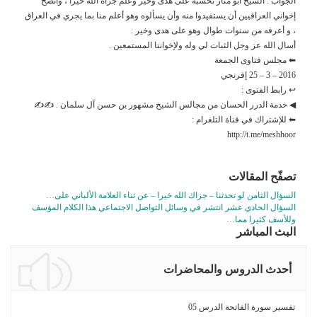
الجواب : الشيخ أبو منار نحسبه على هدى وخير وعلم جزاه الله خيرا ، وأنصح
إخواني العراقيين أن يستفيدوا منه وأن يسألوه وهو أعلم منا بما يجري في العراق
، و أعرفه من سنوات طوال وهو على هدى وخير .
أسال الله عز وجل الثبات لي وله ولإخواننا المستمعين .
⬅ مجلس فتاوى الجمعة
2016 – 3 – 25 إفرنجي
↩ رابط الفتوى :
◀ خدمة الدرر الحسان من مجالس الشيخ مشهور بن حسن آل سلمان . ✍✍
⬅ للإشتراك في قناة التلغرام :
http://t.me/meshhoor
تصفّح المقالات
السؤال الثامن لو تحدثنا – جزاك الله خيرا – عن ثناء العلامة الألباني على…
السؤال الحادي عشر انتشر في وسائل التواصل الاجتماعي هذا الكلام المؤسف
وللأسف كثيرا مما…
البث المباشر
أحدث الدروس والمحاضرات
تفسير سورة الفاتحة الدرس 05