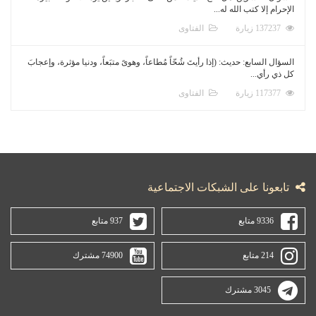
الإحرام إلا كتب الله له...
137237 زيارة
الفتاوى
السؤال السابع: حديث: (إذا رأيتَ شُحّاً مُطاعاً، وهوىً متبَعاً، ودنيا مؤثرة، وإعجابَ
كل ذي رأي...
117377 زيارة
الفتاوى
تابعونا على الشبكات الاجتماعية
9336 متابع
937 متابع
214 متابع
74900 مشترك
3045 مشترك