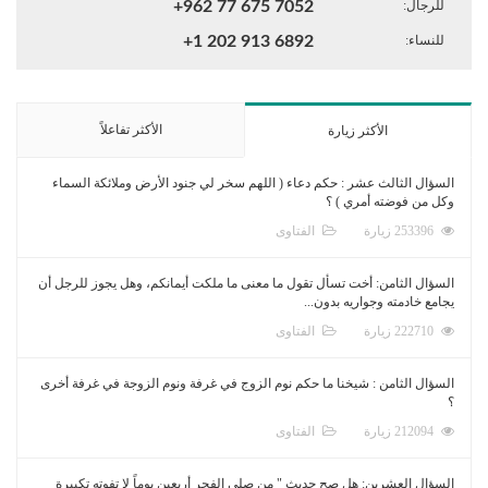
للرجال:
+962 77 675 7052
للنساء:
+1 202 913 6892
الأكثر تفاعلاً
الأكثر زيارة
السؤال الثالث عشر : حكم دعاء ( اللهم سخر لي جنود الأرض وملائكة السماء
وكل من فوضته أمري ) ؟
253396 زيارة
الفتاوى
السؤال الثامن: أخت تسأل تقول ما معنى ما ملكت أيمانكم، وهل يجوز للرجل أن
يجامع خادمته وجواريه بدون...
222710 زيارة
الفتاوى
السؤال الثامن : شيخنا ما حكم نوم الزوج في غرفة ونوم الزوجة في غرفة أخرى
؟
212094 زيارة
الفتاوى
السؤال العشرين: هل صح حديث " من صلى الفجر أربعين يوماً لا تفوته تكبيرة