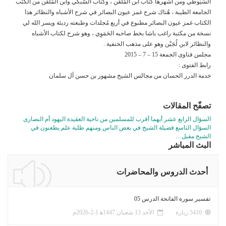
السَيُّوطي ومن أشهرها كتاب ابن المُلَقِّن ، وكتاب السُّبكي وابن المُلَقِّن من الكُتُب
الجامعة الطيبة ، هُناك شرح غمز عيون البصائر في شرح الأشباه والنظائر هذا
الكتاب غمز عيون البصائر مطبوع في أربع مُجلدات وطبعته رديئة ويسر الله لي
نسخة من مكتبة راغب باشا بخط صاحبه الحَمَوِي ، وهو شرح لكتاب الأشباه
والنظائر لابن لُجَيْن وهو على مذهب الحنفية .
مجلس فتاوى الجمعة 15 – 7 – 2015
رابط الفتوى :
خدمة الدرر الحسان من مجالس الشيخ مشهور بن حسن آل سلمان
تصفّح المقالات
السؤال الرابع عشر أيهما أقرب للمسلمين من ناحية العقيدة اليهود أم النصارى
السؤال التاسع فضيلة الشيخ في بعض الناس ومنهم طلبة علم يطعنون في
الشيخ مقبل…
البث المباشر
أحدث الدروس والمحاضرات
تفسير سورة الفاتحة الدرس 05
5410 زيارة
الأحد 13 شعبان 1447ﻫ 1-2-2026م