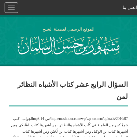
اتصل بنا
Toggle
vigation
الموقع الرسمي لفضيلة الشيخ
السؤال الرابع عشر كتاب الأشباه النظائر
لمن
http://meshhoor.com/wp/wp-content/uploads/2016/07/س-14.mp3الجواب : كتب
جَمعٌ كبير من العلماء في كُتُب الأشباه والنظائر ، من أشهرها كتاب السُّبكي ومن
أشهرها كتاب ابن الوكيل ومن أشهرها كتاب ابن لُجَيْن ومن أشهرها كتاب