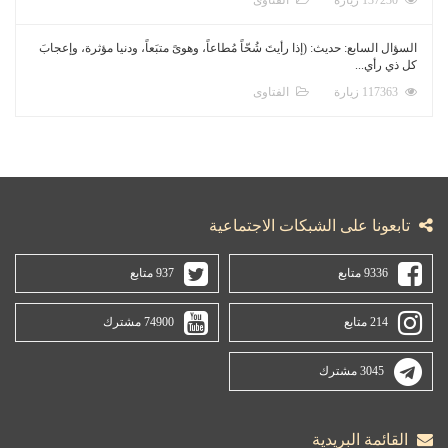
السؤال السابع: حديث: (إذا رأيتَ شُحّاً مُطاعاً، وهوىً متبَعاً، ودنيا مؤثرة، وإعجابَ
كل ذي رأي...
117363 زيارة
الفتاوى
تابعونا على الشبكات الاجتماعية
9336 متابع
937 متابع
214 متابع
74900 مشترك
3045 مشترك
القائمة البريدية