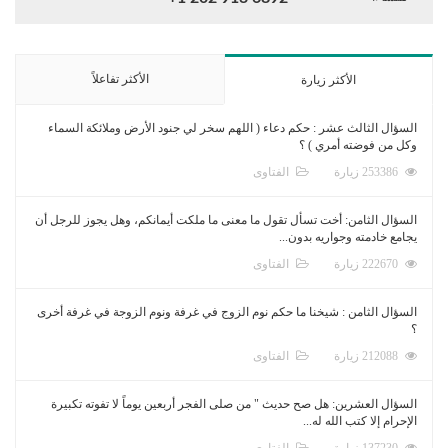
الأكثر تفاعلاً
الأكثر زيارة
السؤال الثالث عشر : حكم دعاء ( اللهم سخر لي جنود الأرض وملائكة السماء
وكل من فوضته أمري ) ؟
253386 زيارة
الفتاوى
السؤال الثامن: أخت تسأل تقول ما معنى ما ملكت أيمانكم، وهل يجوز للرجل أن
يجامع خادمته وجواريه بدون...
222670 زيارة
الفتاوى
السؤال الثامن : شيخنا ما حكم نوم الزوج في غرفة ونوم الزوجة في غرفة أخرى
؟
212088 زيارة
الفتاوى
السؤال العشرين: هل صح حديث " من صلى الفجر أربعين يوماً لا تفوته تكبيرة
الإحرام إلا كتب الله له...
137230 زيارة
الفتاوى