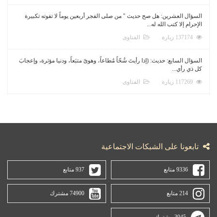
السؤال العشرين: هل صح حديث " من صلى الفجر أربعين يوماً لا تفوته تكبيرة
الإحرام إلا كتب الله له...
137174 زيارة
الفتاوى
السؤال السابع: حديث: (إذا رأيتَ شُحّاً مُطاعاً، وهوىً متبَعاً، ودنيا مؤثرة، وإعجابَ
كل ذي رأي...
117269 زيارة
الفتاوى
تابعونا على الشبكات الاجتماعية
9336 متابع
937 متابع
214 متابع
74900 مشترك
3045 مشترك