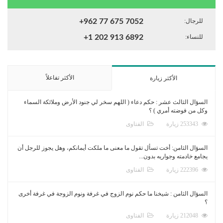
للرجال:
+962 77 675 7052
للنساء:
+1 202 913 6892
الأكثر تفاعلاً
الأكثر زيارة
السؤال الثالث عشر : حكم دعاء ( اللهم سخر لي جنود الأرض وملائكة السماء
وكل من فوضته أمري ) ؟
253343 زيارة
الفتاوى
السؤال الثامن: أخت تسأل تقول ما معنى ما ملكت أيمانكم، وهل يجوز للرجل أن
يجامع خادمته وجواريه بدون...
222396 زيارة
الفتاوى
السؤال الثامن : شيخنا ما حكم نوم الزوج في غرفة ونوم الزوجة في غرفة أخرى
؟
212048 زيارة
الفتاوى