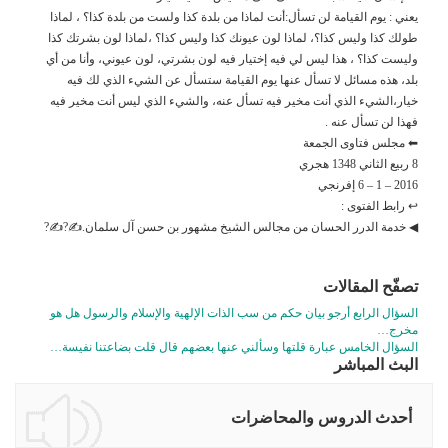
يعني : يوم القيامة لن تسأل:أنت لماذا من بلدة كذا ولست من بلدة كذا؟ ، لماذا
طولك كذا وليس كذا؟، لماذا لون عيونك كذا وليس كذا؟ ،لماذا لون بشرتك كذا
وليست كذا؟ ، هذا ليس لي فيه إختيار فيه لون بشرتي، لون عيوني، وأنا من أي
بلد، هذه مسائل لا تسأل عنها يوم القيامة ستسأل عن الشيء الذي لك فيه
خيار،الشيء الذي أنت مخير فيه تسأل عنه، والشيء الذي ليس أنت مخير فيه
فهذا لن تسأل عنه .
⬅ مجلس فتاوى الجمعة
8 ربيع الثاني 1348 هجري
2016 – 1 – 6 إفرنجي
↩ رابط الفتوى :
◀ خدمة الدرر الحسان من مجالس الشيخ مشهور بن حسن آل سلمان.✍?✍?
تصفّح المقالات
السؤال الرابع أرجو بيان حكم من سب الذات الإلهية والإسلام والرسول هل هو
مخرج…
السؤال الخامس عبارة قلتها وسألني عنها بعضهم قال قلت بضاعتنا نفيسة…
البث المباشر
أحدث الدروس والمحاضرات