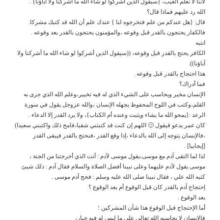
لأننا لا نعلم الغيب، {سيقول الذين أشركوا لو شاء الله ما أشركنا ولا آباؤنا} .
الله رد عليهم فماذا قال؟
قال: {هل عندكم من علم فتخرجوه لنا } عندك علم أن الله قد كتبك مشركا.
فالكفار يحتجون بالقدر قبل وقوعه ،والمؤمنون يحتجون بالقدر بعد وقوعه .
انتبه
الكافر يحتج بالقدر قبل وقوعه، ((سيقول الذين أشركوا لو شاء الله ما أشركنا ولا
آباؤنا)).
هذا احتجاج بالقدر قبل وقوعه .
فما أدراك؟
الإنسان مخير ويحاسب على الشيء الذي له فيه تخيير،وعلم الله الذي جرى به
القلم،وكتب في اللوح المحفوظ يجهله الإنسان ،والله عزوجل يقول في سورة
الرعد :{يمحو الله ما يشاء ويثبت وعنده أم الكتاب}، ولا يرد القدر إلا الدعاء .
كان عمر يدعو فيقول 🙁 اللهم إن كنت قد كتبتني شقيا،فامح ذلك واكتبني سعيدا)
،فالإنسان يتوجه إلى الله بالدعاء ،إذا وقع القدر ،فنحتج بالقدر فيبقى القدر
[إيجابيا] .
لذا لما التقى آدم مع موسى،يقول موسى ﻵدم : أنت الذي أخرجتنا من الجنة ،
موسى يقول ﻵدم عليهما وعلى نبينا أفضل الصلاة والسلام فقال آدم : ذلك شيئ
كتبه الله علي ، فقال نبينا صلى الله عليه وسلم : فحج آدم موسى .
إحتجاج آدم بالقدر كان قبل الوقوع أم بعد الوقوع ؟
بعد الوقوع .
أما الإحتجاج قبل الوقوع هذا شأن المشركين ؛
فالإنسان لا يحاسبه الله تعالى على ما ليس له فيه خيار،