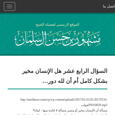
اتصل بنا
Toggle
vigation
الموقع الرسمي لفضيلة الشيخ
السؤال الرابع عشر هل الإنسان مخير
بشكل كامل أم أن لله دور…
http://meshhoor.com/wp/wp-content/uploads/2017/01/AUD-20170110-
WA0026.mp3الجواب :
مسألة أن الإنسان مخير أو مسير مسألة لا فائدة منها ، لماذا؟